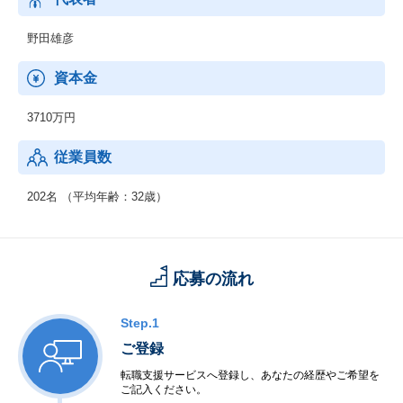
【人材教育・コンサルティングサービス】
野田雄彦
◆アイソルートビジネスコミュニケーショントレーニングサービ
ス（コミュトレ）
資本金
3710万円
従業員数
202名 （平均年齢：32歳）
応募の流れ
Step.1
ご登録
転職支援サービスへ登録し、あなたの経歴やご希望を
ご記入ください。