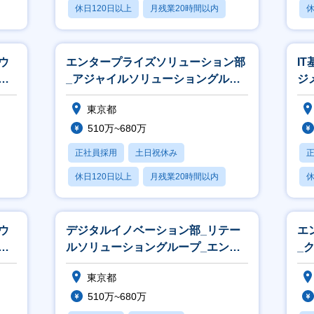
休日120日以上
月残業20時間以内
休
賞与あり
ウ
エンタープライズソリューション部
I
エ
_アジャイルソリューショングルー
ジ
プ_エンジニア
イ
東京都
510万~680万
正社員採用
土日祝休み
休日120日以上
月残業20時間以内
休
賞与あり
ウ
デジタルイノベーション部_リテー
エ
エ
ルソリューショングループ_エンジ
_
ニア
プ
東京都
510万~680万