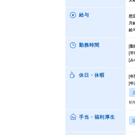
給与
想
月
給
勤務時間
[勤
[
[み
休日・休暇
[年
[
初
手当・福利厚生