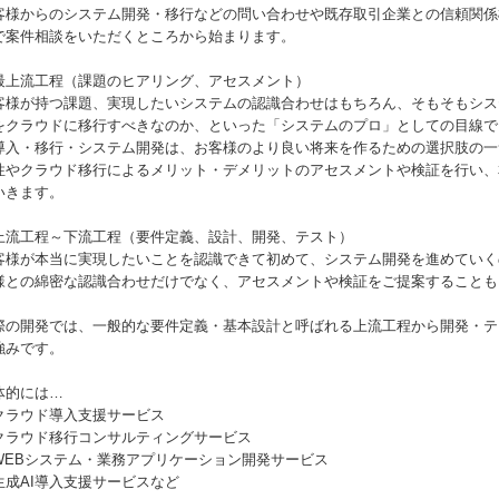
客様からのシステム開発・移行などの問い合わせや既存取引企業との信頼関係
で案件相談をいただくところから始まります。
最上流工程（課題のヒアリング、アセスメント）
客様が持つ課題、実現したいシステムの認識合わせはもちろん、そもそもシス
をクラウドに移行すべきなのか、といった「システムのプロ」としての目線で
導入・移行・システム開発は、お客様のより良い将来を作るための選択肢の一
性やクラウド移行によるメリット・デメリットのアセスメントや検証を行い、
いきます。
上流工程～下流工程（要件定義、設計、開発、テスト）
客様が本当に実現したいことを認識できて初めて、システム開発を進めていく
様との綿密な認識合わせだけでなく、アセスメントや検証をご提案することも
際の開発では、一般的な要件定義・基本設計と呼ばれる上流工程から開発・テ
強みです。
体的には…
クラウド導入支援サービス
クラウド移行コンサルティングサービス
WEBシステム・業務アプリケーション開発サービス
生成AI導入支援サービスなど