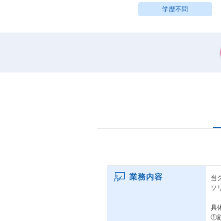
学歴不問
業務内容
当
ソ
具
①