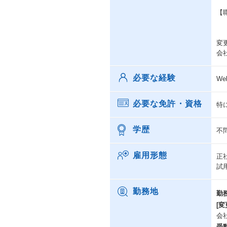
【
変
会
必要な経験
W
必要な免許・資格
特
学歴
不
雇用形態
正
試
勤務地
勤
[変
会
受