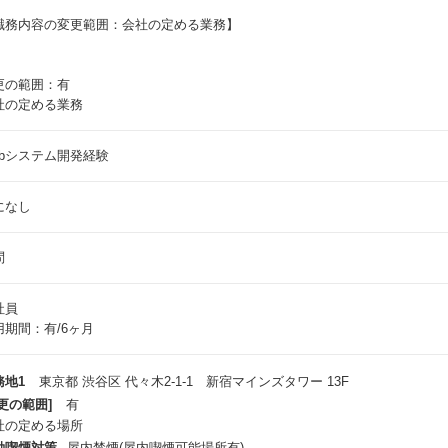
職務内容の変更範囲：会社の定める業務】
更の範囲：有
社の定める業務
ebシステム開発経験
になし
問
社員
用期間：有/6ヶ月
務地1
東京都 渋谷区 代々木2-1-1 新宿マインズタワー 13F
更の範囲]
有
社の定める場所
動喫煙対策
屋内禁煙(屋内喫煙可能場所有)