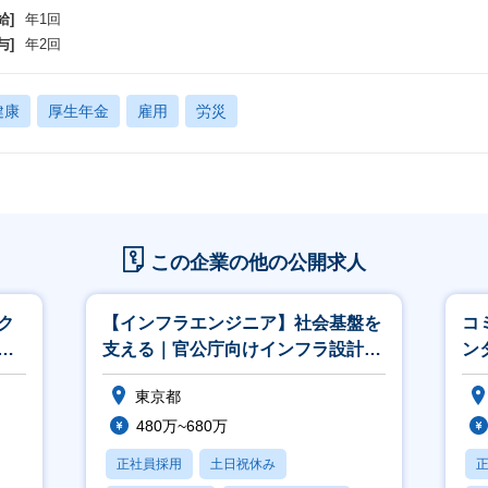
給]
年1回
与]
年2回
健康
厚生年金
雇用
労災
この企業の他の公開求人
ク
【インフラエンジニア】社会基盤を
コ
ジ
支える｜官公庁向けインフラ設計～
ン
運用｜上流工程から携わりリーダー
ル
東京都
へ
480万~680万
正社員採用
土日祝休み