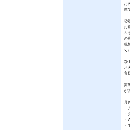
お
体
②
お
ム
の
現
て
③
お
客
実
が
具
・
・
・
・