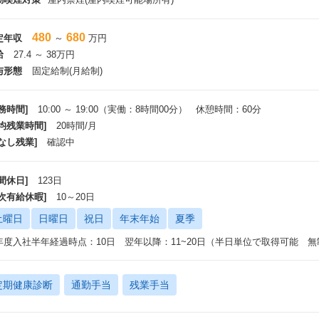
480
680
定年収
～
万円
給
27.4 ～ 38万円
与形態
固定給制(月給制)
務時間]
10:00 ～ 19:00（実働：8時間00分） 休憩時間：60分
平均残業時間]
20時間/月
なし残業]
確認中
間休日]
123日
年次有給休暇]
10～20日
土曜日
日曜日
祝日
年末年始
夏季
年度入社半年経過時点：10日 翌年以降：11~20日（半日単位で取得可能 無
定期健康診断
通勤手当
残業手当