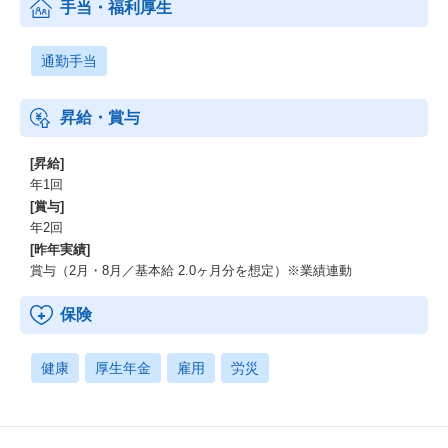
手当・福利厚生
通勤手当
昇給・賞与
[昇給]
年1回
[賞与]
年2回
[昨年実績]
賞与（2月・8月／基本給 2.0ヶ月分を想定）※業績連動
保険
健康
厚生年金
雇用
労災