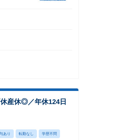
休産休◎／年休124日
与あり
転勤なし
学歴不問