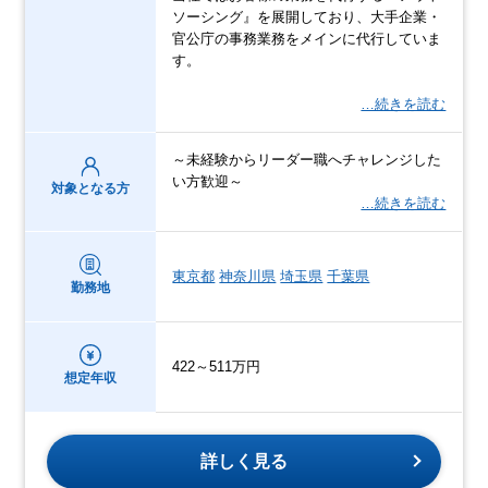
ソーシング』を展開しており、大手企業・
官公庁の事務業務をメインに代行していま
す。
…続きを読む
～未経験からリーダー職へチャレンジした
い方歓迎～
対象となる方
…続きを読む
東京都
神奈川県
埼玉県
千葉県
勤務地
422～511万円
想定年収
詳しく見る