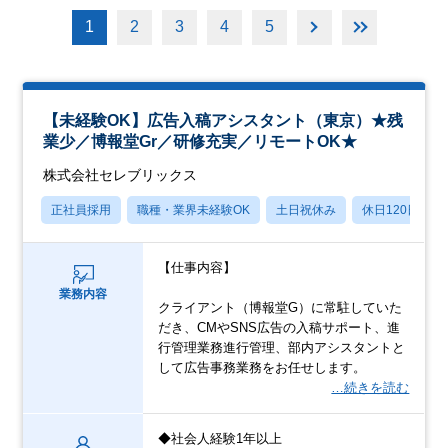
1
2
3
4
5
【未経験OK】広告入稿アシスタント（東京）★残
業少／博報堂Gr／研修充実／リモートOK★
株式会社セレブリックス
正社員採用
職種・業界未経験OK
土日祝休み
休日120日以上
【仕事内容】
業務内容
クライアント（博報堂G）に常駐していた
だき、CMやSNS広告の入稿サポート、進
行管理業務進行管理、部内アシスタントと
して広告事務業務をお任せします。
…続きを読む
◆社会人経験1年以上