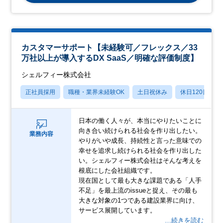
カスタマーサポート【未経験可／フレックス／33
万社以上が導入するDX SaaS／明確な評価制度】
シェルフィー株式会社
正社員採用
職種・業界未経験OK
土日祝休み
休日120日以上
日本の働く人々が、本当にやりたいことに
向き合い続けられる社会を作り出したい。
業務内容
やりがいや成長、持続性と言った意味での
幸せを追求し続けられる社会を作り出した
い。シェルフィー株式会社はそんな考えを
根底にした会社組織です。
現在国として最も大きな課題である「人手
不足」を最上流のissueと捉え、その最も
大きな対象の1つである建設業界に向け、
サービス展開しています。
…続きを読む