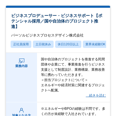
ビジネスプロデューサー・ビジネスサポート【ポ
テンシャル採用／国や自治体のプロジェクト推
進】
パーソルビジネスプロセスデザイン株式会社
正社員採用
土日祝休み
休日120日以上
業界未経験OK
産
国や自治体のプロジェクトを推進する民間
団体や企業にて、事業推進を行うビジネス
業務内容
支援として制度設計、業務構築、業務改善
等に携わっていただきます。
＜担当プロジェクトについて＞
エネルギーや経済対策に関連するプロジェ
クトへ配属。
…続きを読む
※エネルギーやBPOの経験は不問です。多
くの方が未経験で入社されています。
対象となる方