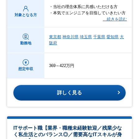
・当社の理念体系に共感いただける方
・本気でエンジニアを目指していきたい方
対象となる方
…続きを読む
東京都
神奈川県
埼玉県
千葉県
愛知県
大
阪府
勤務地
369～422万円
想定年収
詳しく見る
ITサポート職【業界・職種未経験歓迎／残業少な
く私生活とのバランス◎／需要高なITスキルが身