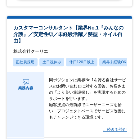
カスタマーコンサルタント【業界No.1『みんなの
介護』／安定性◎／未経験活躍／髪型・ネイル自
由】
株式会社クーリエ
正社員採用
土日祝休み
休日120日以上
業界未経験OK
産
同ポジションは業界No.1を誇る自社サービ
スのお問い合わせに対する回答、お客さま
業務内容
の「より良い施設探し」を実現するための
サポートを行います。
顧客接点の最前線でユーザーニーズを拾
い、プロジェクトベースでサービス改善に
もチャレンジできる環境です。
…続きを読む