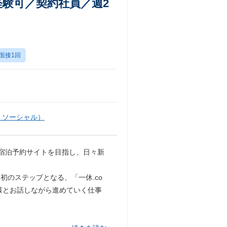
経験可／契約社員／週2
面接1回
・ソーシャル）
一の宿泊予約サイトを目指し、日々新
のステップとなる、「一休.co
設様とお話しながら進めていく仕事