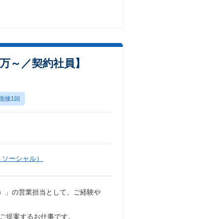
0万～／契約社員】
面接1回
・ソーシャル）
メ」）」の営業担当として、ご経験や
をご提案するお仕事です。