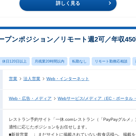
詳しく見る
ープンポジション／リモート週2可／年収45
休日120日以上
月残業20時間以内
転勤なし
リモート勤務応相談
営業
法人営業
Web・インターネット
Web・広告・メディア
Webサービス/メディア（EC・ポータル
レストラン予約サイト「一休.comレストラン（「PayPayグル
適性に応じたポジションをお任せします。
■新規営業 ： まだサイトに掲載されていない飲食店様へ、掲載