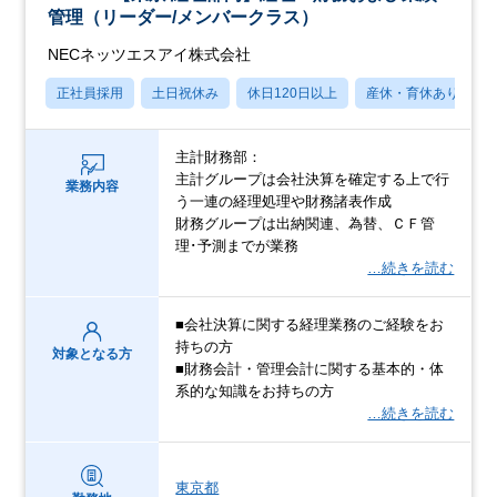
管理（リーダー/メンバークラス）
NECネッツエスアイ株式会社
正社員採用
土日祝休み
休日120日以上
産休・育休あり
主計財務部：
主計グループは会社決算を確定する上で行
業務内容
う一連の経理処理や財務諸表作成
財務グループは出納関連、為替、ＣＦ管
理･予測までが業務
…続きを読む
■会社決算に関する経理業務のご経験をお
持ちの方
対象となる方
■財務会計・管理会計に関する基本的・体
系的な知識をお持ちの方
…続きを読む
東京都