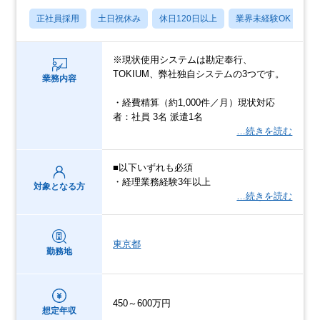
正社員採用
土日祝休み
休日120日以上
業界未経験OK
産
※現状使用システムは勘定奉行、
TOKIUM、弊社独自システムの3つです。
業務内容
・経費精算（約1,000件／月）現状対応
者：社員 3名 派遣1名
…続きを読む
■以下いずれも必須
・経理業務経験3年以上
対象となる方
…続きを読む
東京都
勤務地
450～600万円
想定年収