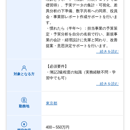
礎習得）、予実データの集計・可視化、差
異分析の下準備、数字共有への同席、役員
会・事業部レポート作成サポートを行いま
す。
・慣れたら（半年〜）：担当事業の予算策
定・予実分析を自分の名前で行い、新規事
業の会計・経理設計に先輩と関わり、改善
提案・意思決定サポートを行います。
…続きを読む
【必須要件】
・簿記2級程度の知識（実務経験不問・学
対象となる方
習中でも可）
…続きを読む
東京都
勤務地
400～550万円