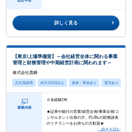
想定年収
詳しく見る
【東京/上場準備室】～会社経営全体に関わる事業
管理と財務管理や中期経営計画に関われます～
株式会社貴瞬
正社員採用
休日120日以上
産休・育休あり
賞与あり
転
※未経験OK
業務内容
★証券や銀行の営業/経営企画/事業企画/コ
ンサルタント出身の方、PL/BLの財務諸表
のリテラシーをお持ちの方歓迎★
…続きを読む