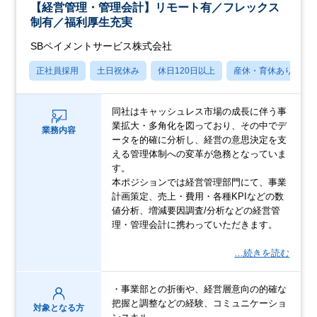
【経営管理・管理会計】リモート有／フレックス
制有／福利厚生充実
SBペイメントサービス株式会社
正社員採用
土日祝休み
休日120日以上
産休・育休あり
同社はキャッシュレス市場の成長に伴う事
業拡大・多角化を図っており、その中でデ
業務内容
ータを的確に分析し、経営の意思決定を支
える管理体制への変革が急務となっていま
す。
本ポジションでは経営管理部門にて、事業
計画策定、売上・費用・各種KPIなどの数
値分析、増減要因調査/分析などの経営管
理・管理会計に携わっていただきます。
…続きを読む
・事業部との折衝や、経営層意向の的確な
把握と調整などの経験、コミュニケーショ
対象となる方