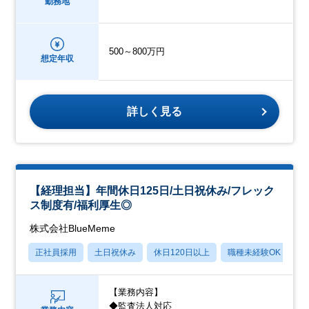
勤務地
500～800万円
想定年収
詳しく見る
【経理担当】年間休日125日/土日祝休み/フレック
ス制度有/福利厚生◎
株式会社BlueMeme
正社員採用
土日祝休み
休日120日以上
職種未経験OK
転
【業務内容】
◆監査法人対応