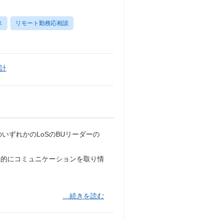
ス
リモート勤務応相談
計
, Tax）のいずれかのLoSのBUリーダーの
極的にコミュニケーションを取り情
…続きを読む