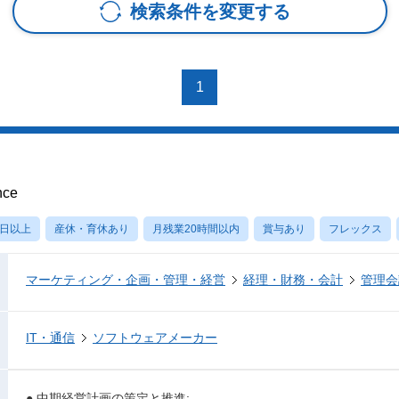
検索条件を変更する
1
nce
0日以上
産休・育休あり
月残業20時間以内
賞与あり
フレックス
マーケティング・企画・管理・経営
経理・財務・会計
管理会
IT・通信
ソフトウェアメーカー
● 中期経営計画の策定と推進: