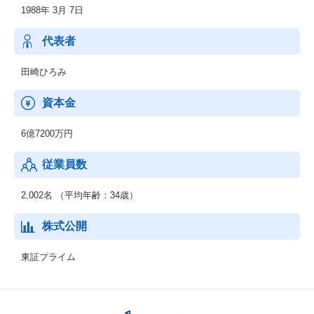
1988年 3月 7日
（１）グループで海外において複数拠点あり、クロスボーダーで
人材を紹介できる体制を整えている。
（２）分業型ではなく両面型エージェントとして、転職者にも企
代表者
業にも本質的で最適な提案が可能。
（３）エグゼクティブ～ミドルクラス～若手まで、全ての層に人
田崎ひろみ
材サービスを提供できること。
資本金
6億7200万円
従業員数
2,002名 （平均年齢：34歳）
株式公開
東証プライム