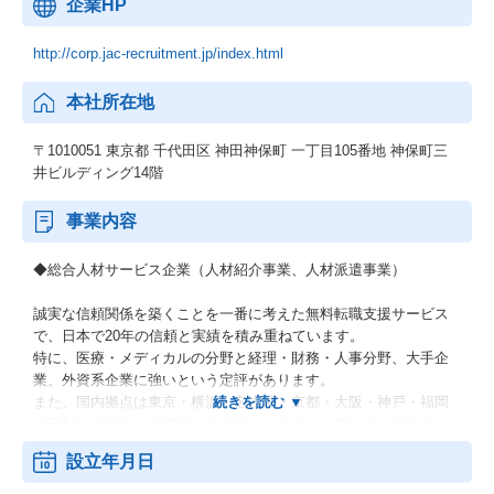
企業HP
http://corp.jac-recruitment.jp/index.html
本社所在地
〒1010051 東京都 千代田区 神田神保町 一丁目105番地 神保町三
井ビルディング14階
事業内容
◆総合人材サービス企業（人材紹介事業、人材派遣事業）
誠実な信頼関係を築くことを一番に考えた無料転職支援サービス
で、日本で20年の信頼と実績を積み重ねています。
特に、医療・メディカルの分野と経理・財務・人事分野、大手企
業、外資系企業に強いという定評があります。
また、国内拠点は東京・横浜・名古屋・京都・大阪・神戸・福岡
の7拠点、海外には8拠点とのグローバルネットワークを強みとし
ています。
設立年月日
≪強み≫