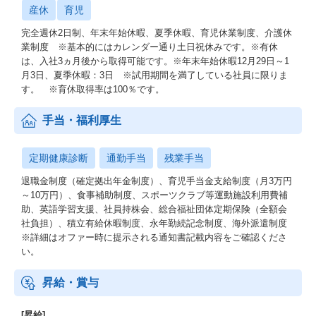
産休
育児
完全週休2日制、年末年始休暇、夏季休暇、育児休業制度、介護休
業制度 ※基本的にはカレンダー通り土日祝休みです。※有休
は、入社3ヵ月後から取得可能です。※年末年始休暇12月29日～1
月3日、夏季休暇：3日 ※試用期間を満了している社員に限りま
す。 ※育休取得率は100％です。
手当・福利厚生
定期健康診断
通勤手当
残業手当
退職金制度（確定拠出年金制度）、育児手当金支給制度（月3万円
～10万円）、食事補助制度、スポーツクラブ等運動施設利用費補
助、英語学習支援、社員持株会、総合福祉団体定期保険（全額会
社負担）、積立有給休暇制度、永年勤続記念制度、海外派遣制度
※詳細はオファー時に提示される通知書記載内容をご確認くださ
い。
昇給・賞与
[昇給]