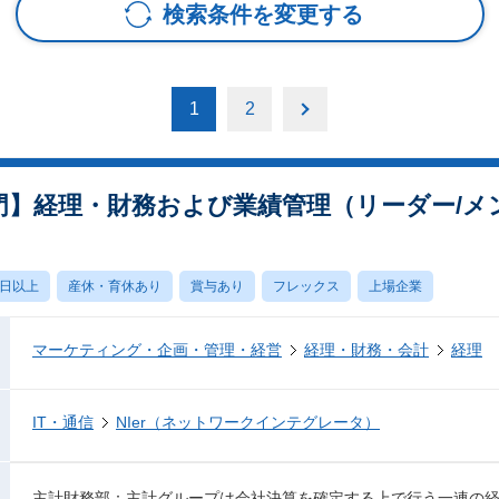
検索条件を変更する
1
2
経理部門】経理・財務および業績管理（リーダー/
0日以上
産休・育休あり
賞与あり
フレックス
上場企業
マーケティング・企画・管理・経営
経理・財務・会計
経理
IT・通信
NIer（ネットワークインテグレータ）
主計財務部：主計グループは会社決算を確定する上で行う一連の