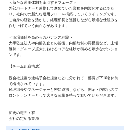
＜新たな運用体制を牽引するフェーズ＞
外部パートナーと連携して進めていた業務を内製化するにあた
り、社内での新たな運用フローを構築していくタイミングです。
ご自身の経験を活かし、経理部長と連携しながら最適な仕組みを
作り上げていく面白さがあります。
＜市場価値を高めるガバナンス経験＞
大手監査法人や内部監査との折衝、内部統制の再構築など、上場
維持・グループ拡大におけるコアな経験が積める希少なポジショ
ンです。
【チーム組織構成】
親会社担当や連結子会社担当などに分かれて、部長以下10名体制
で構成されています。
経理部長やマネージャーと密に連携しながら、開示・内製化のフ
ロントランナーとして大きな裁量を持って動いていただきます。
変更の範囲：有
会社の定める業務