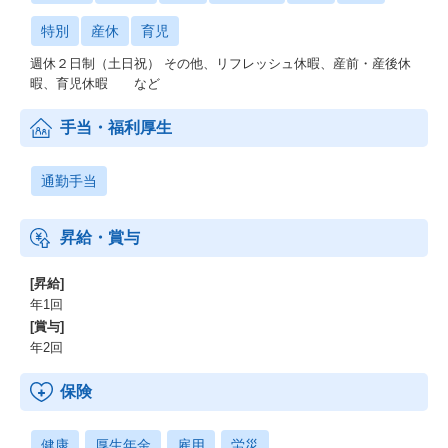
特別
産休
育児
週休２日制（土日祝） その他、リフレッシュ休暇、産前・産後休
暇、育児休暇 など
手当・福利厚生
通勤手当
昇給・賞与
[昇給]
年1回
[賞与]
年2回
保険
健康
厚生年金
雇用
労災