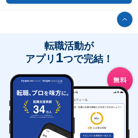
転職活動が
1
アプリ
つで完結！