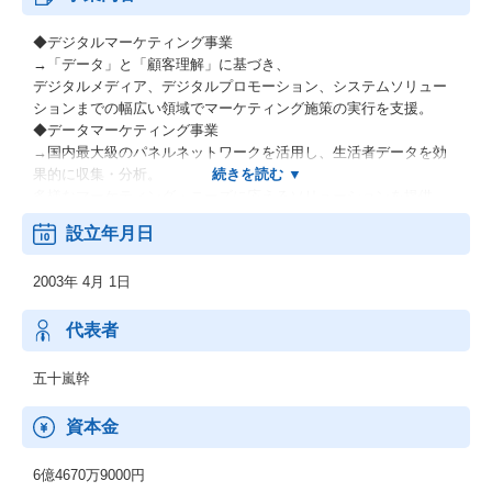
◆デジタルマーケティング事業
→「データ」と「顧客理解」に基づき、
デジタルメディア、デジタルプロモーション、システムソリュー
ションまでの幅広い領域でマーケティング施策の実行を支援。
◆データマーケティング事業
→国内最大級のパネルネットワークを活用し、生活者データを効
果的に収集・分析。
多様なマーケティング・ニーズに応えるソリューションを提供。
◆インサイト事業
設立年月日
→国内最大規模のアナリティクス組織を擁し、
生活者インサイトの発掘・分析・理解に基づくコンサルティング
2003年 4月 1日
を提供。
代表者
五十嵐幹
資本金
6億4670万9000円