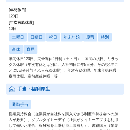
[年間休日]
120日
[年次有給休暇]
10日
土曜日
日曜日
祝日
年末年始
慶弔
特別
産休
育児
年間休日120日、完全週休2日制（土・日）、国民の祝日、リラッ
クス休暇（年次有休とは別に、入社初日に年5日分、その後1年ご
とに5日分付与される有給休暇）、年次有給休暇、年末年始休暇、
慶弔休暇、産前産後休暇 等
手当・福利厚生
通勤手当
従業員持株会（従業員が自社株を購入できる制度※持株会への加
入が必要）、ダブルタイミーデイ（社員がタイミーアプリを利用
して働いた場合、報酬額を上乗せ※上限有り）、書籍購入（業界