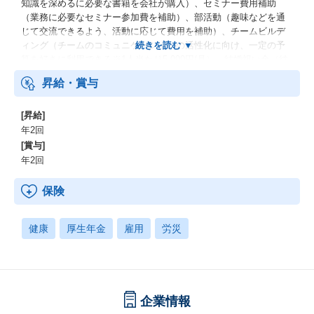
知識を深めるに必要な書籍を会社が購入）、セミナー費用補助
（業務に必要なセミナー参加費を補助）、部活動（趣味などを通
じて交流できるよう、活動に応じて費用を補助）、チームビルデ
ィング（チームのコミュニケーションの活性化に向け、一定の予
算を好きに利用できる※1人当たり5,000円/月）、結婚祝い金（結
婚した従業員に祝い金を支給） 等
昇給・賞与
[昇給]
年2回
[賞与]
年2回
保険
健康
厚生年金
雇用
労災
企業情報