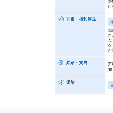
完
付
手当・福利厚生
従
プ
入
応
き
昇給・賞与
[昇
[賞
保険