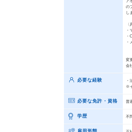
ア
の
し
〈
・
・
・
変
会
必要な経験
・
※
必要な免許・資格
普
学歴
不
雇用形態
正