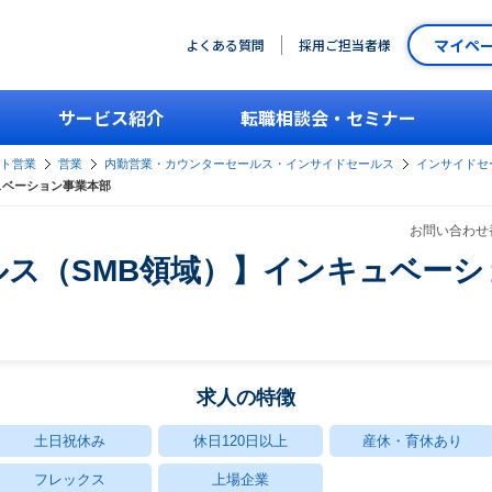
マイペ
よくある質問
採用ご担当者様
サービス紹介
転職相談会・セミナー
ント営業
営業
内勤営業・カウンターセールス・インサイドセールス
インサイドセー
ュベーション事業本部
お問い合わせ番
ス（SMB領域）】インキュベーシ
求人の特徴
土日祝休み
休日120日以上
産休・育休あり
フレックス
上場企業