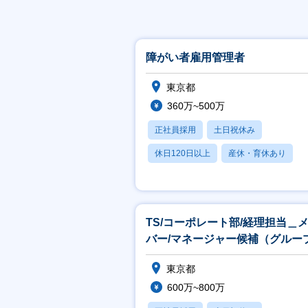
障がい者雇用管理者
東京都
360万~500万
正社員採用
土日祝休み
休日120日以上
産休・育休あり
賞与あり
TS/コーポレート部/経理担当＿
バー/マネージャー候補（グルー
社への出向）
東京都
600万~800万