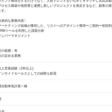
ポイント獲得をするだけでなく、人材トレンドをいち早くキャッチし見込み顧
プロセス構築や他部署と連携し新しいプロジェクトを発足するなど、顧客の第
ます。
具体的な業務内容〉
マーケティング組織が獲得した、リストへのアポイント獲得〜ご契約〜初回利
CRMツールを利用した課題分析
メンバーマネジメント
更の範囲：有
社の定める業務
法人営業経験（2年以上)
インサイドセールスとしての経験も歓迎
通自動車免許第一種
問
社員