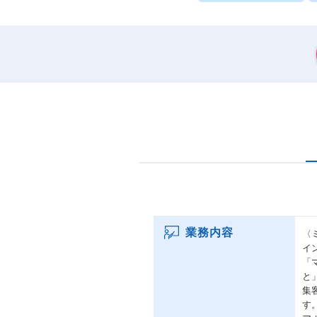
業務内容
〈
イ
「
と
集
す