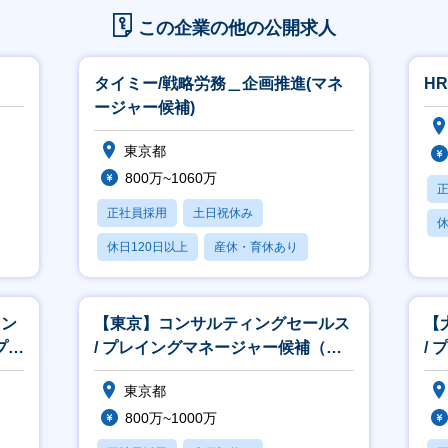
この企業の他の公開求人
タイミー/戦略労務＿企画推進(マネ
H
ージャー候補)
東京都
800万~1060万
正社員採用
土日祝休み
休
休日120日以上
産休・育休あり
賞与あり
メン
【東京】コンサルティングセールス
【
プ会
/ プレイングマネージャー候補（介
/
護・保育・教育領域）
護
東京都
800万~1000万