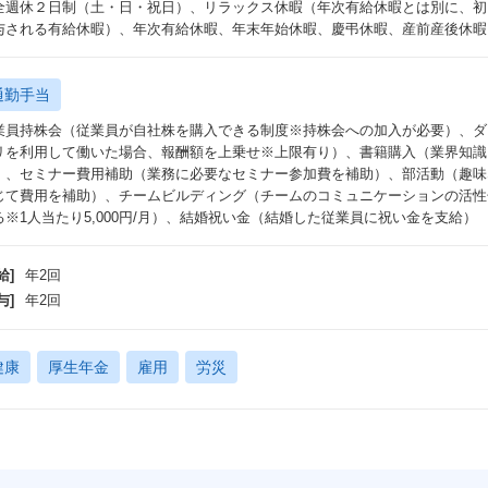
全週休２日制（土・日・祝日）、リラックス休暇（年次有給休暇とは別に、初日
与される有給休暇）、年次有給休暇、年末年始休暇、慶弔休暇、産前産後休暇
通勤手当
業員持株会（従業員が自社株を購入できる制度※持株会への加入が必要）、ダ
リを利用して働いた場合、報酬額を上乗せ※上限有り）、書籍購入（業界知識
）、セミナー費用補助（業務に必要なセミナー参加費を補助）、部活動（趣味
じて費用を補助）、チームビルディング（チームのコミュニケーションの活性
る※1人当たり5,000円/月）、結婚祝い金（結婚した従業員に祝い金を支給）
給]
年2回
与]
年2回
健康
厚生年金
雇用
労災