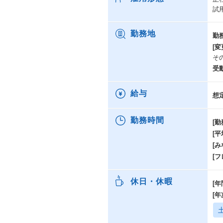
試
勤務地
勤
[変
そ
受
給与
想
勤務時間
[勤
[
[み
[
休日・休暇
[年
[