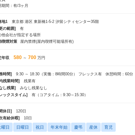
用期間：有/3ヶ月
務地1
東京都 港区 東新橋1-5-2 汐留シティセンター35階
更の範囲]
有
の他会社が指定する場所
動喫煙対策
屋内禁煙(屋内喫煙可能場所有)
580
700
定年収
～
万円
務時間]
9:30 ～ 18:30（実働：8時間00分） フレックス有 休憩時間：60分
平均残業時間]
残業有
なし残業]
みなし残業なし
フレックスタイム]
有（コアタイム：9:30～15:30）
間休日]
120日
年次有給休暇]
10日
土曜日
日曜日
祝日
年末年始
慶弔
産休
育児