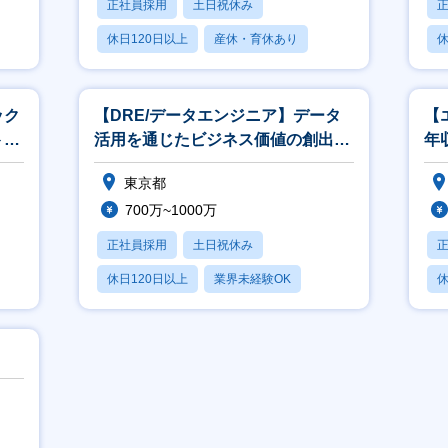
正社員採用
土日祝休み
休日120日以上
産休・育休あり
休
賞与あり
ック
【DRE/データエンジニア】データ
【
ト・
活用を通じたビジネス価値の創出／
年
フルリモートOK・フレックス制
東京都
700万~1000万
正社員採用
土日祝休み
休日120日以上
業界未経験OK
休
産休・育休あり