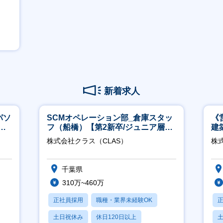
新着求人
パソ
SCMオペレーション部_倉庫スタッ
《
実
フ（船橋）【第2新卒/ジュニア層歓
建
迎】
│
株式会社クラス（CLAS）
株式
千葉県
310万~460万
正社員採用
職種・業界未経験OK
土日祝休み
休日120日以上