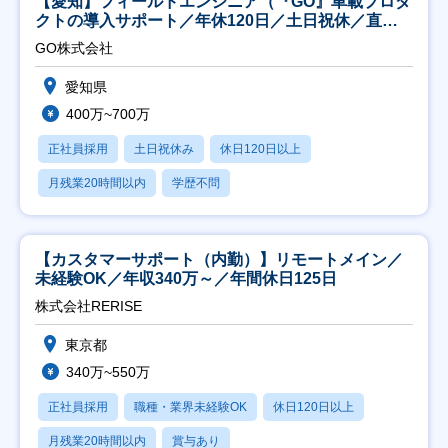
【愛知】フィールドエンジニア（『GO』車載プロダ
クトの導入サポート／年休120日／土日祝休／直行
直帰
GO株式会社
愛知県
400万~700万
正社員採用
土日祝休み
休日120日以上
月残業20時間以内
学歴不問
【カスタマーサポート（内勤）】リモートメイン／
未経験OK／年収340万～／年間休日125日
株式会社RERISE
東京都
340万~550万
正社員採用
職種・業界未経験OK
休日120日以上
月残業20時間以内
賞与あり