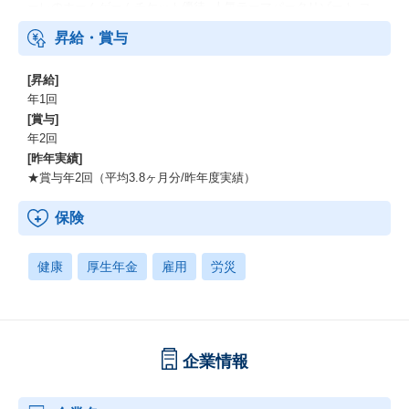
ーレのホームゲームチケット優待- 人気テーマパークリゾート コ
ーポレートプログラム利用可能- サンリオピューロランド 年間割
昇給・賞与
引券提供 など
[昇給]
年1回
[賞与]
年2回
[昨年実績]
★賞与年2回（平均3.8ヶ月分/昨年度実績）
保険
健康
厚生年金
雇用
労災
企業情報