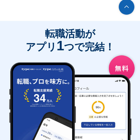
転職活動が
1
アプリ
つで完結！