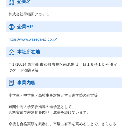
企業名
株式会社早稲田アカデミー
企業HP
https://www.waseda-ac.co.jp/
本社所在地
〒1710014 東京都 東京都 豊島区南池袋 １丁目１６番１５号 ダイ
ヤゲート池袋９階
事業内容
小学生・中学生・高校生を対象とする進学塾の経営等
難関中高大学受験指導の進学塾として、
合格実績で差別化を図り、成長を続けています。
今後も合格実績を武器に、市場占有率を高めることで、さらなる