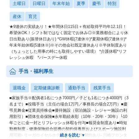
土曜日
日曜日
年末年始
夏季
慶弔
特別
産休
育児
★9連休の実績あり！★年間休日115日＋有給取得平均年12.1日！
希望休OK！シフト制ではなく固定でお休み◎※業務都合により休
日出勤あり(振替休日あり) *GW休暇(7連休※)*夏期休暇(7連休※)*
年末年始休暇(5連休※)※その他会社既定連休あり※半休制度あり
（ちょっとした用事の時にも取得しやすい環境） *介護休暇*リフ
レッシュ休暇 *バースデー休暇
手当・福利厚生
退職金
定期健康診断
通勤手当
残業手当
■家族手当※配偶者1名につき7000円／子ども1名につき4000円（3
名まで）■役職手当（主任の場合1万円／事務長の場合2万円）■慶
弔見舞金■従業員持株会■優待施設（宿泊施設・レジャー施設の利
用割引）■団体生命保険■永年勤続表彰（10年・20年・30年）└10
年ごとに金一封とリフレッシュ休暇を付与■報奨金制度あり■時短
勤務制度 - 健康保険組合提携の契約保養所およびスポーツ施設利
用可能- リーガロイヤルホテル東京の利用契約あり- 川崎フロンタ