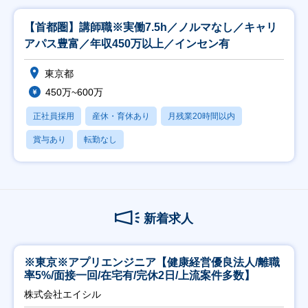
【首都圏】講師職※実働7.5h／ノルマなし／キャリ
アパス豊富／年収450万以上／インセン有
東京都
450万~600万
正社員採用
産休・育休あり
月残業20時間以内
賞与あり
転勤なし
新着求人
※東京※アプリエンジニア【健康経営優良法人/離職
率5%/面接一回/在宅有/完休2日/上流案件多数】
株式会社エイシル