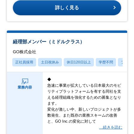
詳しく見る
経理部メンバー（ミドルクラス）
GO株式会社
正社員採用
土日祝休み
休日120日以上
学歴不問
フレッ
◆
急速に事業が拡大している日本最大のモビ
業務内容
リティプラットフォームを有する同社を支
える経理組織を強化するための募集となり
ます。
変化が激しい中、新しいプロジェクトが多
数発生、また既存の業務スキームの改善
と、GO Inc.の変化に対して
…続きを読む