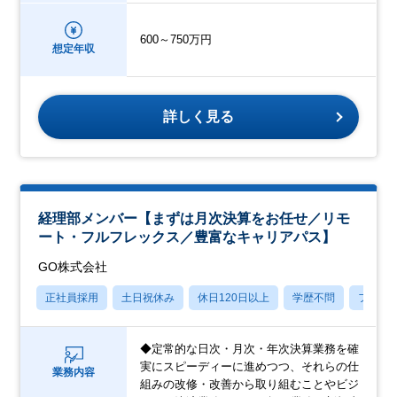
600～750万円
想定年収
詳しく見る
経理部メンバー【まずは月次決算をお任せ／リモ
ート・フルフレックス／豊富なキャリアパス】
GO株式会社
正社員採用
土日祝休み
休日120日以上
学歴不問
フレッ
◆定常的な日次・月次・年次決算業務を確
実にスピーディーに進めつつ、それらの仕
業務内容
組みの改修・改善から取り組むことやビジ