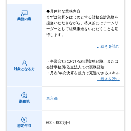
◆具体的な業務内容
まずは決算をはじめとする財務会計業務を
業務内容
担当いただきながら、将来的にはチームリ
ーダーとして組織推進をいただくことを期
待します。
…続きを読む
・事業会社における経理実務経験、または
会計事務所/監査法人での実務経験
対象となる方
・月次/年次決算を独力で完遂できるスキル
…続きを読む
東京都
勤務地
600～900万円
想定年収