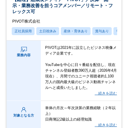
示・業務改善を担うコアメンバー／リモート・フ
レックス可
PIVOT株式会社
正社員採用
土日祝休み
産休・育休あり
賞与あり
学歴不
PIVOTは2021年に設立したビジネス映像メ
ディア企業です。
業務内容
YouTubeを中心に日々番組を配信し、現在
チャンネル登録者数390万人超（2026年4月
現在）、月間でのユニーク視聴者約1,100
万人の国内最大級のビジネス動画チャンネ
ルへと成長いたしました。
…続きを読む
単体の月次～年次決算の業務経験（２年以
上）
対象となる方
日商簿記2級以上の経理知識
…続きを読む