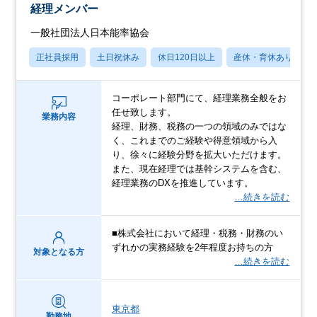
経理メンバー
一般社団法人日本能率協会
正社員採用
土日祝休み
休日120日以上
産休・育休あり
コーポレート部門にて、経理業務全般をお
任せ致します。
業務内容
経理、財務、税務の一つの領域のみではな
く、これまでのご経験や得意領域から入
り、徐々に経験分野を拡大いただけます。
また、現在経理では基幹システムを含む、
経理業務のDXを推進しています。
…続きを読む
■株式会社において経理・税務・財務のい
ずれかの実務経験を2年程度お持ちの方
対象となる方
…続きを読む
東京都
勤務地