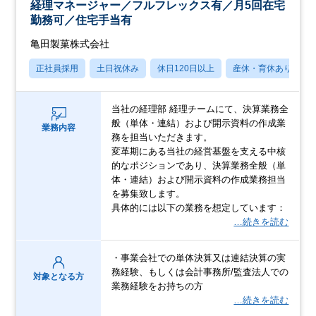
経理マネージャー／フルフレックス有／月5回在宅
勤務可／住宅手当有
亀田製菓株式会社
正社員採用
土日祝休み
休日120日以上
産休・育休あり
当社の経理部 経理チームにて、決算業務全
般（単体・連結）および開示資料の作成業
業務内容
務を担当いただきます。
変革期にある当社の経営基盤を支える中核
的なポジションであり、決算業務全般（単
体・連結）および開示資料の作成業務担当
を募集致します。
具体的には以下の業務を想定しています：
…続きを読む
・事業会社での単体決算又は連結決算の実
務経験、もしくは会計事務所/監査法人での
対象となる方
業務経験をお持ちの方
…続きを読む