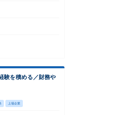
経験を積める／財務や
助
上場企業