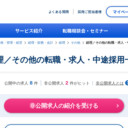
マイペ
よくある質問
採用ご担当者様
サービス紹介
転職相談会・セミナー
企画・管理・経営
経理・財務・会計
経理
その他
経理／その他の転職・求人・
理／その他の転職・求人・中途採用
8
2
非公開求人とは
公開中の求人
件
非公開求人
件がヒット
非公開求人の紹介を受ける