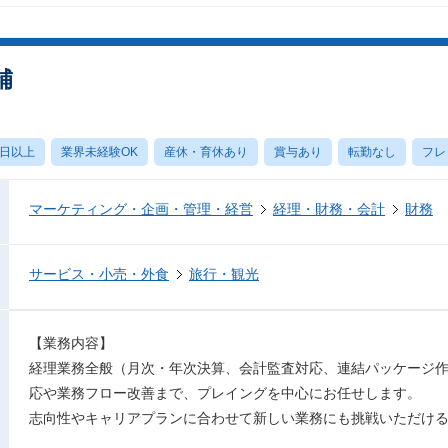
補
0日以上
業界未経験OK
産休・育休あり
賞与あり
転勤なし
フレ
マーケティング・企画・管理・経営
経理・財務・会計
財務
サービス・小売・外食
旅行・観光
【業務内容】
経理業務全般（月次・年次決算、会計監査対応、連結パッケージ
応や業務フロー改善まで、プレイングを中心にお任せします。
志向性やキャリアプランに合わせて新しい業務にも挑戦いただけ