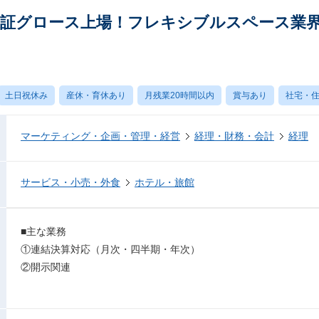
部】東証グロース上場！フレキシブルスペース業界
土日祝休み
産休・育休あり
月残業20時間以内
賞与あり
社宅・
マーケティング・企画・管理・経営
経理・財務・会計
経理
サービス・小売・外食
ホテル・旅館
■主な業務
①連結決算対応（月次・四半期・年次）
②開示関連