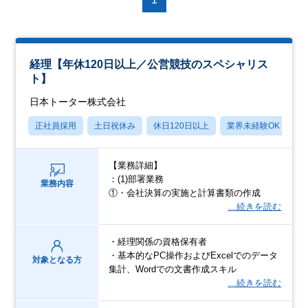
経理【年休120日以上／公営競技のスペシャリス
ト】
日本トーター株式会社
正社員採用
土日祝休み
休日120日以上
業界未経験OK
産
【業務詳細】
：(1)部署業務
業務内容
①・会社決算の実施と計算書類の作成
…続きを読む
・経理関係の資格保有者
・基本的なPC操作およびExcelでのデータ
対象となる方
集計、Wordでの文書作成スキル
…続きを読む