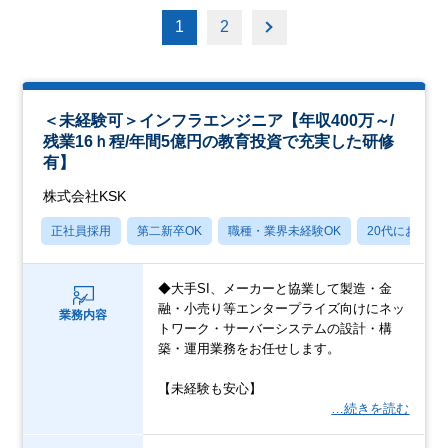
1
2
＜未経験可＞インフラエンジニア【年収400万～/
残業16ｈ程/年間5億円の教育投資で充実した研修
有】
株式会社KSK
正社員採用
第二新卒OK
職種・業界未経験OK
20代におすす
◆大手SI、メーカーと協業して製造・金
融・小売り等エンタープライズ向けにネッ
業務内容
トワーク・サーバーシステムの設計・構
築・運用業務をお任せします。
【未経験も安心】
…続きを読む