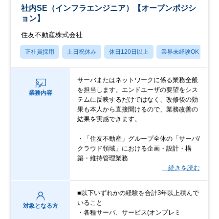
社内SE（インフラエンジニア）【オープンポジシ
ョン】
住友不動産株式会社
正社員採用
土日祝休み
休日120日以上
業界未経験OK
月
サーバまたはネットワークに係る業務全般
を担当します。エンドユーザの要望をシス
業務内容
テムに反映するだけではなく、改修後の効
果も本人から直接聞けるので、業務改善の
結果を実感できます。
・「住友不動産」グループ全体の「サーバ/
クラウド領域」における企画・設計・構
築・維持管理業務
…続きを読む
■以下いずれかの経験を合計3年以上積んで
いること
対象となる方
・各種サーバ、サービス(オンプレミ