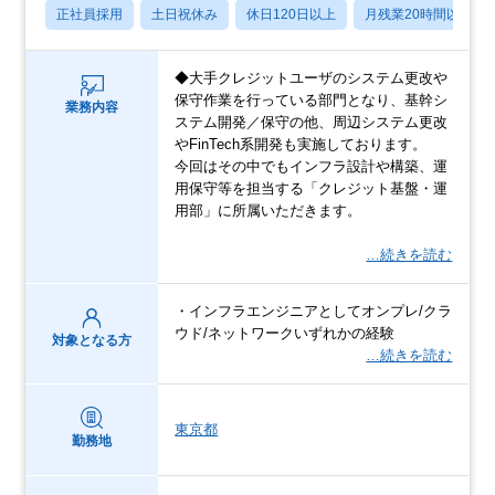
正社員採用
土日祝休み
休日120日以上
月残業20時間以内
◆大手クレジットユーザのシステム更改や
保守作業を行っている部門となり、基幹シ
業務内容
ステム開発／保守の他、周辺システム更改
やFinTech系開発も実施しております。
今回はその中でもインフラ設計や構築、運
用保守等を担当する「クレジット基盤・運
用部」に所属いただきます。
…続きを読む
・インフラエンジニアとしてオンプレ/クラ
ウド/ネットワークいずれかの経験
対象となる方
…続きを読む
東京都
勤務地