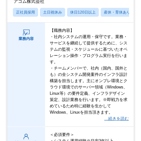
アコム株式会社
正社員採用
土日祝休み
休日120日以上
産休・育休あり
【職務内容】
・社内システムの運用・保守です。業務・
業務内容
サービスを継続して提供するために、シス
テムの監視・スケジュールに基づいたオペ
レーション操作・プログラム実行を行いま
す。
・チームメンバーで、社内（国内、国外と
も）の全システム開発案件のインフラ設計
構築を担当します。主にオンプレ環境とク
ラウド環境でのサーバー領域（Windows、
Linux等）の要件定義、インフラデザイン
策定、設計業務を行います。※即戦力を求
めているため特に経験を生かして
Windows、Linuxを担当頂きます。
…続きを読む
＜必須要件＞
・システム運用経験※目安3年以上