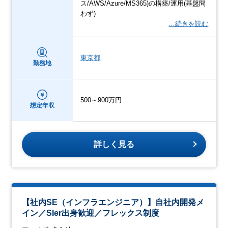
ス/AWS/Azure/MS365)の構築/運⽤(基盤問
わず)
…続きを読む
東京都
勤務地
500～900万円
想定年収
詳しく見る
【社内SE（インフラエンジニア）】自社内開発メ
イン／SIer出身歓迎／フレックス制度