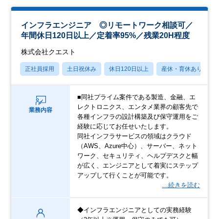
インフラエンジニア ◎リモートワーク相談可／
年間休日120日以上／定着率95%／残業20H程度
株式会社クエスト
正社員採用
土日祝休み
休日120日以上
産休・育休あり
■同社プライム案件である製造、金融、エ
レクトロニクス、エンタメ業界の顧客先で
業務内容
各種インフラの設計構築及び保守運用をご
経験に応じてお任せいたします。
同社インフラサービスの領域はクラウド
（AWS、Azure中心）、サーバー、ネット
ワーク、セキュリティ、ヘルプデスクと幅
が広く、エンジニアとして着実にステップ
アップして行くことが可能です。
…続きを読む
◆インフラエンジニアとしての実務経験