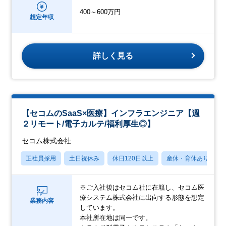
400～600万円
想定年収
詳しく見る
【セコムのSaaS×医療】インフラエンジニア【週
２リモート/電子カルテ/福利厚生◎】
セコム株式会社
正社員採用
土日祝休み
休日120日以上
産休・育休あり
※ご入社後はセコム社に在籍し、セコム医
療システム株式会社に出向する形態を想定
業務内容
しています。
本社所在地は同一です。