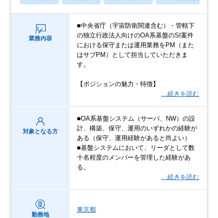
■中央省庁（宇宙防衛関連含む）・管轄下
の独立行政法人向けのOA系基盤のSI案件
業務内容
における保守または運用業務をPM（また
はサブPM）として担当していただきま
す。
【ポジションの魅力・特徴】
…続きを読む
■OA系基盤システム（サーバ、NW）の設
計、構築、保守、運用のいずれかの経験が
対象となる方
ある（保守、運用経験があると尚よい）
■基盤システムにおいて、リーダとして数
十名程度のメンバーを管理した経験があ
る。
…続きを読む
東京都
勤務地