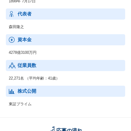
1899年 7月17日
製造業、流通・サービス業、金融業などの民需向けにITソリュー
ションを提供し、お客さまの新サービス立ち上げなどに貢献して
います。最先端のデジタル技術を活用し、お客さまとの共創を通
代表者
じて、人やモノ、プロセスを企業・産業の枠を超えてつなぎ、バ
リューチェーン全体で新たな価値を生み出します。
森田隆之
◆ネットワークサービス事業
資本金
通信事業者向けに、ネットワーク構築に必要な機器や運用管理の
ための基盤システム、運用サービスなどを提供しています。さら
4278億3100万円
に、IoT/5G時代に向けてネットワークへのニーズが多様化する
中、テレコムキャリア市場で培ったネットワークの強みをサービ
従業員数
スプロバイダや製造業、流通・サービス業、自治体などの市場に
展開していきます。
22,271名 （平均年齢：41歳）
◆グローバル事業
海外市場を対象として、セーファーシティ（パブリックセーフテ
株式公開
ィ、デジタル・ガバメント、デジタル・ファイナンス）、サービ
スプロバイダ向けソフトウェア・サービス、海洋システムなどを
東証プライム
提供しています。AI、IoT関連の先端技術を活用し、安全・安心で
効率・公平な都市の実現をはじめとする社会課題の解決に貢献し
ていきます。
応募の流れ