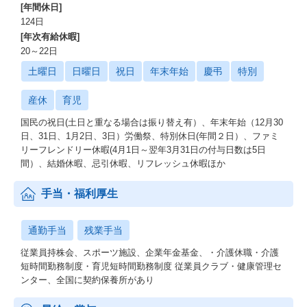
[年間休日]
124日
[年次有給休暇]
20～22日
土曜日
日曜日
祝日
年末年始
慶弔
特別
産休
育児
国民の祝日(土日と重なる場合は振り替え有）、年末年始（12月30
日、31日、1月2日、3日）労働祭、特別休日(年間２日）、ファミ
リーフレンドリー休暇(4月1日～翌年3月31日の付与日数は5日
間）、結婚休暇、忌引休暇、リフレッシュ休暇ほか
手当・福利厚生
通勤手当
残業手当
従業員持株会、スポーツ施設、企業年金基金、・介護休職・介護
短時間勤務制度・育児短時間勤務制度 従業員クラブ・健康管理セ
ンター、全国に契約保養所があり