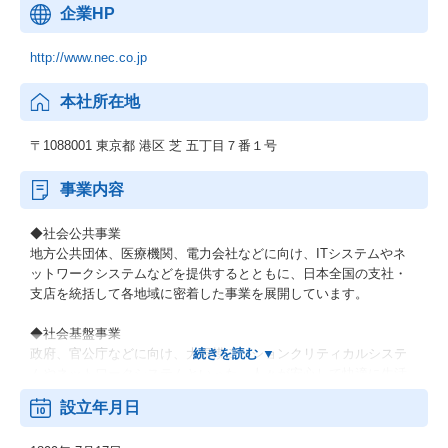
企業HP
http://www.nec.co.jp
本社所在地
〒1088001 東京都 港区 芝 五丁目７番１号
事業内容
◆社会公共事業
地方公共団体、医療機関、電力会社などに向け、ITシステムやネ
ットワークシステムなどを提供するとともに、日本全国の支社・
支店を統括して各地域に密着した事業を展開しています。
◆社会基盤事業
政府、官公庁などに向け、大規模ミッションクリティカルシステ
ムやネットワークシステムといった、人々が安心して快適に生活
できるための社会インフラを提供しています。
設立年月日
◆エンタープライズ事業