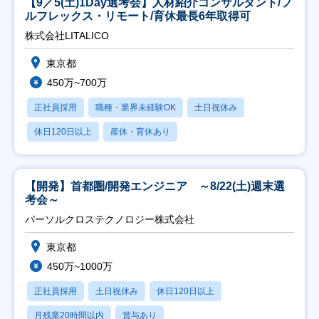
【9／5(土)1Day選考会】人材紹介コンサルタント/フ
ルフレックス・リモート/育休最長6年取得可
株式会社LITALICO
東京都
450万~700万
正社員採用
職種・業界未経験OK
土日祝休み
休日120日以上
産休・育休あり
【開発】首都圏/開発エンジニア ～8/22(土)週末選
考会～
パーソルクロステクノロジー株式会社
東京都
450万~1000万
正社員採用
土日祝休み
休日120日以上
月残業20時間以内
賞与あり