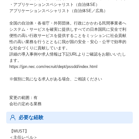
・アプリケーションスペシャリスト（自治体SE）
アプリケーションスペシャリスト（自治体SE／広島）
全国の自治体・各省庁・外郭団体。行政にかかわる民間事業者へ
システム・サービスを確実に提供しすべての日本国民に安全で利
便性の高い行政サービスを提供することをミッションに社会貢献
性の高い業務を行うとともに我が国の安全・安⼼・公平で効率的
な社会づくりに貢献しています。
詳細の導入事例や求人情報は下記URLよりご確認をお願いいたし
ます。
https://jpn.nec.com/recruit/dept/pssdd/index.html
※個別に気になる求人がある場合、ご相談ください
変更の範囲：有
会社の定める業務
必要な経験
【MUST】
＜主任レベル＞