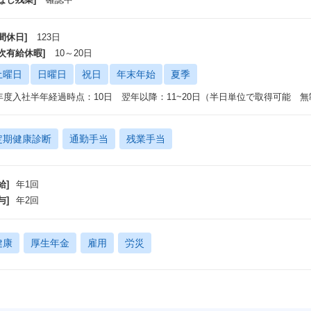
間休日]
123日
年次有給休暇]
10～20日
土曜日
日曜日
祝日
年末年始
夏季
年度入社半年経過時点：10日 翌年以降：11~20日（半日単位で取得可能 無
定期健康診断
通勤手当
残業手当
給]
年1回
与]
年2回
健康
厚生年金
雇用
労災