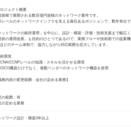
プロジェクト概要
国規模で展開される数百億円規模のネットワーク案件です。
家レベルのネットワークインフラを支える責任あるポジションで、数年単位で
。
ネットワークの維持運用」を中心に、設計・構築・評価・技術支援まで幅広く
現状の運用改善」も目的のひとつであるので、業務フローや技術面での提案機
名ほどのチーム体制で、協力しながら対応範囲を拡大しています。
技術環境
CCNA/CCNPレベルの知識・スキルを活かせる環境
CISCO機器だけでなく、複数ベンダーのネットワーク機器を使用
職務内容の変更範囲：会社の定める業務】
更の範囲：有
社の定める業務
ットワーク設計・構築3年以上