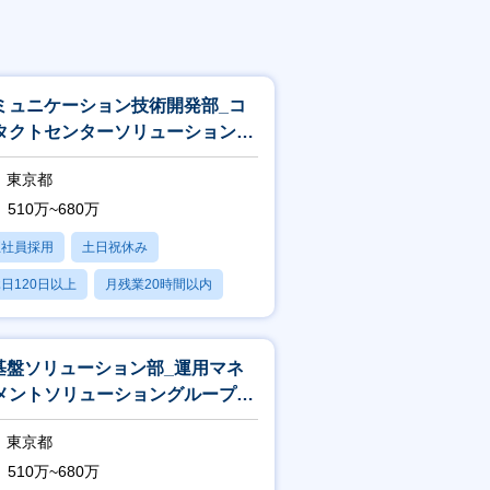
ミュニケーション技術開発部_コ
タクトセンターソリューショング
ープ_エンジニア
東京都
510万~680万
正社員採用
土日祝休み
日120日以上
月残業20時間以内
賞与あり
T基盤ソリューション部_運用マネ
メントソリューショングループ_
ンフラエンジニア
東京都
510万~680万