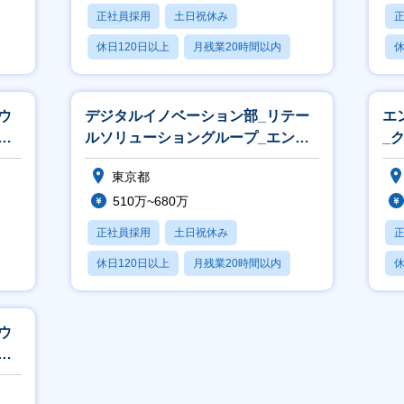
正社員採用
土日祝休み
休日120日以上
月残業20時間以内
休
賞与あり
ウ
デジタルイノベーション部_リテー
エ
エ
ルソリューショングループ_エンジ
_
ニア
プ
東京都
510万~680万
正社員採用
土日祝休み
休日120日以上
月残業20時間以内
休
賞与あり
ウ
エ