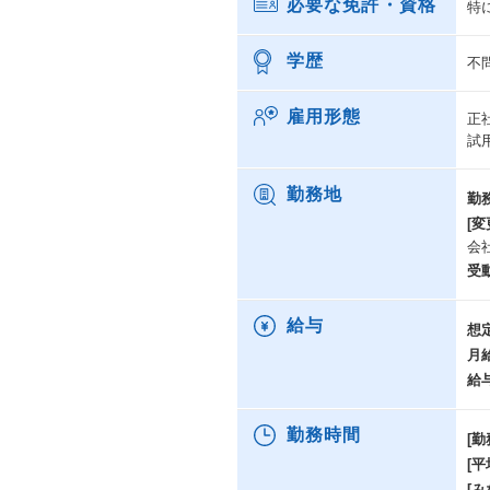
必要な免許・資格
特
学歴
不
雇用形態
正
試
勤務地
勤
[変
会
受
給与
想
月
給
勤務時間
[勤
[
[み