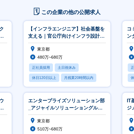
この企業の他の公開求人
ク
【インフラエンジニア】社会基盤を
コ
ジ
支える｜官公庁向けインフラ設計～
ン
運用｜上流工程から携わりリーダー
ル
東京都
へ
480万~680万
正社員採用
土日祝休み
休日120日以上
月残業20時間以内
休
賞与あり
ウ
エンタープライズソリューション部
I
エ
_アジャイルソリューショングルー
ジ
プ_エンジニア
イ
東京都
510万~680万