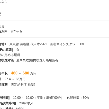
になし
問
社員
用期間：有/6ヶ月
務地1
東京都 渋谷区 代々木2-1-1 新宿マインズタワー 13F
更の範囲]
有
社の定める場所
動喫煙対策
屋内禁煙(屋内喫煙可能場所有)
480
680
定年収
～
万円
給
27.4 ～ 38万円
与形態
固定給制(月給制)
務時間]
10:00 ～ 19:00（実働：8時間00分） 休憩時間：60分
平均残業時間]
20時間/月
なし残業]
確認中