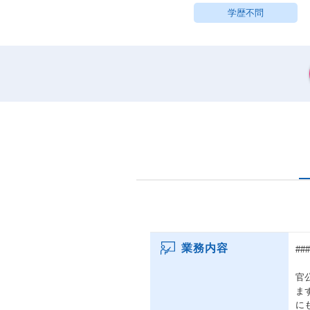
学歴不問
業務内容
##
官
ま
に