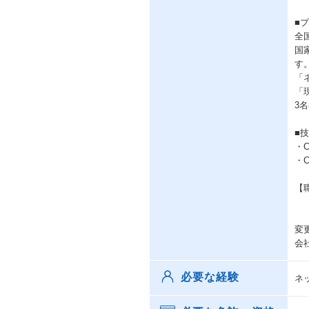
■
全
国
す
「
「
3
■
・
・
【
変
会
必要な経験
ネ