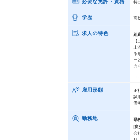
必要な免許・資格
特
学歴
高
求人の特色
組
【
上
る
ー
力
【
パ
雇用形態
正
ト
試
な
備
く
【
勤務地
勤
同
[変
あ
会
給
り