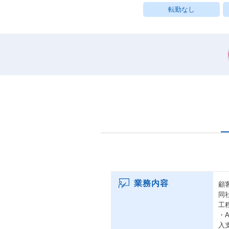
転勤なし
業務内容
顧
同
工
・
入