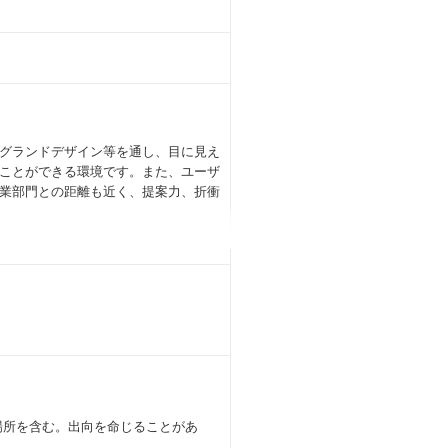
グランドデザイン等を通し、目に見え
ことができる環境です。また、ユーザ
業部門との距離も近く、提案力、折衝
えばコーチングやプロジェクトマネジメン
ス英語やTOEICなど語学まで、どん
組織での外部研修、実地研修だけでな
員の成長を支援しています。
人契約600IDを通した学習機会が
に難易度に応じてインセンティブを支
場所を含む。出向を命じることがあ