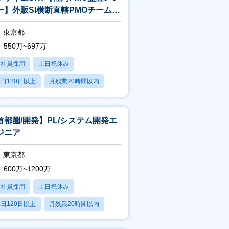
ー】外販SI横断直轄PMOチーム／
査
現するための制度・取り組みについて
東京都
550万~697万
正社員採用
土日祝休み
日120日以上
月残業20時間以内
賞与あり
首都圏/開発】PL/システム開発エ
ジニア
東京都
600万~1200万
正社員採用
土日祝休み
日120日以上
月残業20時間以内
賞与あり