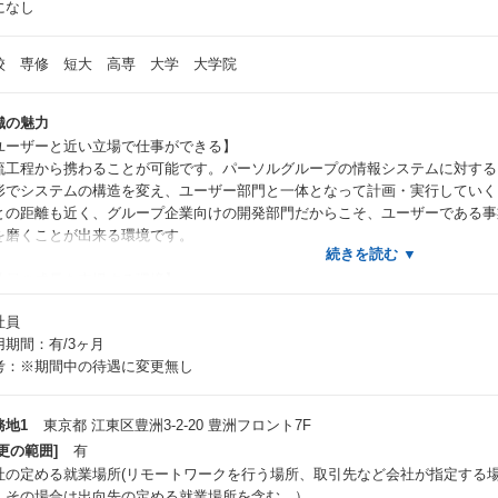
になし
校 専修 短大 高専 大学 大学院
織の魅力
ユーザーと近い立場で仕事ができる】
流工程から携わることが可能です。パーソルグループの情報システムに対する
形でシステムの構造を変え、ユーザー部門と一体となって計画・実行していく
との距離も近く、グループ企業向けの開発部門だからこそ、ユーザーである事
を磨くことが出来る環境です。
社員の成長を支援する環境】
ーソルグループでは「PALMS」というe-learningシステムがあります。例
社員
などのマネジメント知識、マーケティングや経営戦略などのMBA講座、ビジネ
用期間：有/3ヶ月
人にもビジネスで役に立つコンテンツを70近く用意しています。当社は、各
考：※期間中の待遇に変更無し
、各個人が取り組めるよう、Udemyと法人契約を締結し600IDを確保して社
技術的な教育研修制度】
務地1
東京都 江東区豊洲3-2-20 豊洲フロント7F
社では横断的な技術・PM品質向上組織による内部講習があること、外部講習の法
更の範囲]
有
ります。約270の認定資格については取得時に受験料を会社が支給します。更
社の定める就業場所(リモートワークを行う場所、取引先など会社が指定する
しています。
、その場合は出向先の定める就業場所を含む。）