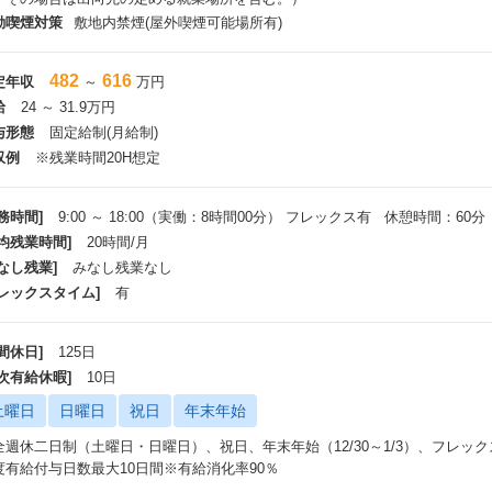
た、グループソリューション本部では、独自に「月5時間」の教育研修時間の
動喫煙対策
敷地内禁煙(屋外喫煙可能場所有)
時間の活用手段として年間1.4千万のコストをかけて、顧客、システム環境、
中です。外部講習の事例としては、ビジネス講習／スクラムマスター研修／AWS研
ビスなどがあります。
482
616
定年収
～
万円
給
24 ～ 31.9万円
技術ベースで成長できる環境】
与形態
固定給制(月給制)
社は、プロジェクトを通して多種多様な経験を積むことができます。
開発手法：ウォータフォール型での大規模開発～スクラム型での高速な小～中
収例
※残業時間20H想定
インフラ環境：データセンタにサーバ設置するオンプレミスな環境～AWS等
ステム開発：Java/C#を駆使したWebシステム開発～スマホアプリやNode.js/Re
務時間]
9:00 ～ 18:00（実働：8時間00分） フレックス有 休憩時間：60分
た開発
平均残業時間]
20時間/月
多様なキャリアパスを実現】
なし残業]
みなし残業なし
ネジメント系だけでなく、スペシャリスト系も積極的にキャリアを受け入れて
フレックスタイム]
有
。仕組みとして、1on1MTGで上司とキャリアプランの共有を行い、職種や
が可能。制度としても、年1回の異動意向調査（社員満足度サーベイ）、事業
間休日]
125日
の公募制の実施などを通して、実現性が非常に高くなっています。
年次有給休暇]
10日
土曜日
日曜日
祝日
年末年始
く環境
在宅勤務制度】
全週休二日制（土曜日・日曜日）、祝日、年末年始（12/30～1/3）、フレック
宅勤務は「アフターコロナ含めて推奨」しております。週3日以上在宅勤務を実施
度有給付与日数最大10日間※有給消化率90％
勤務手当を支給しています。また、制度としてもコロナ禍で暫定措置とされて