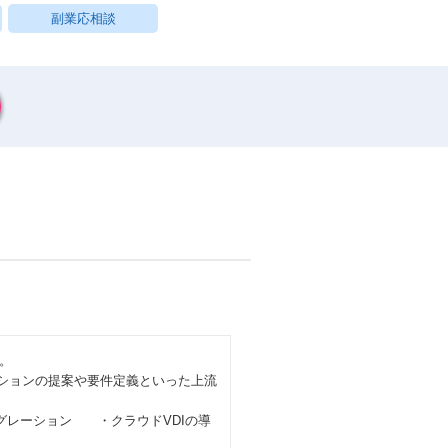
副業応相談
。
ューションの提案や要件定義といった上流
グレーション ・クラウドVDIの導