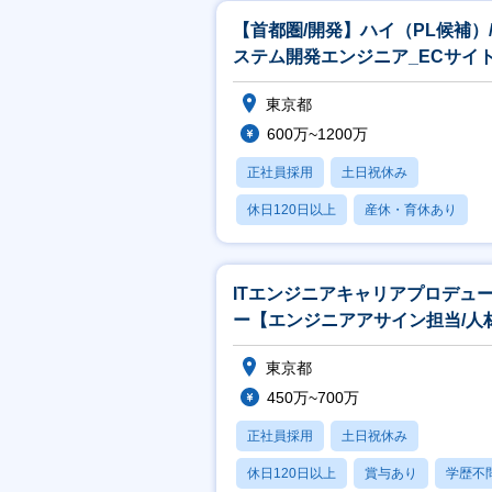
【首都圏/開発】ハイ（PL候補）
ステム開発エンジニア_ECサイ
発
東京都
600万~1200万
正社員採用
土日祝休み
休日120日以上
産休・育休あり
月残業20時間以内
ITエンジニアキャリアプロデュ
ー【エンジニアアサイン担当/人
界最大手パーソルグループ】
東京都
450万~700万
正社員採用
土日祝休み
休日120日以上
賞与あり
学歴不