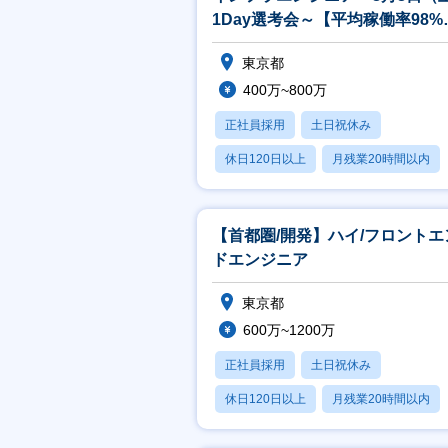
■
1Day選考会～【平均稼働率98%
htt
年間案件数2万件以上】
シ
東京都
ご
400万~800万
正社員採用
土日祝休み
休日120日以上
月残業20時間以内
賞与あり
【首都圏/開発】ハイ/フロントエ
ドエンジニア
東京都
600万~1200万
正社員採用
土日祝休み
休日120日以上
月残業20時間以内
賞与あり