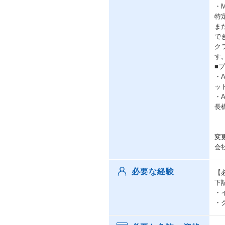
・
特
ま
で
ク
す
■
・A
ッ
・A
長
変
会
必要な経験
【
下
・
・