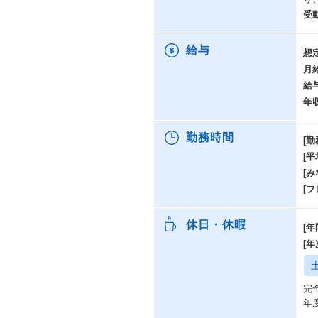
ま
受
た
用
ー
給与
想
月
【
給
同
・
年
・
・シ
勤務時間
[勤
し
[
【
[み
マ
[
す
と
休日・休暇
[年
回
[
働
【
完
在
年
宅