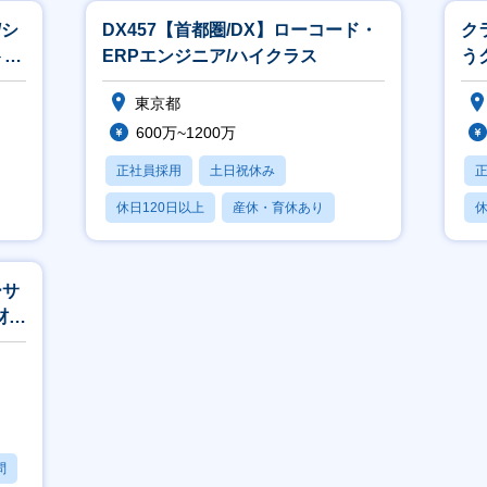
/シ
DX457【首都圏/DX】ローコード・
ク
ト開
ERPエンジニア/ハイクラス
う
ー
東京都
600万~1200万
正社員採用
土日祝休み
休日120日以上
産休・育休あり
休
月残業20時間以内
ーサ
材業
問