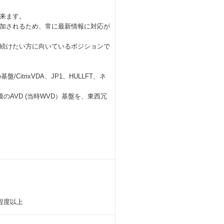
来ます。
加されるため、常に最新情報に対応が
続けたい方に向いているポジションで
CitrixVDA、JP1、HULLFT、ネ
0名規模のAVD (当時WVD）基盤を、東西冗
年程度以上