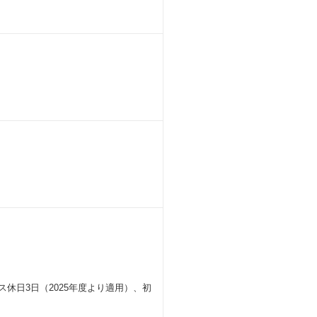
確保ルールを推進しています。確保し
業務に即した外部の有償講習を積極活
修／Oracle研修／Udemy・グロ
規模開発
を利用したクラウドネイティブな環境
act等のモダンなJavascriptを駆使
おり、処遇もマネジメント系と同等で
プロジェクト・部門の異動を検討するこ
人事によるキャリア相談、そして年2
ス休日3日（2025年度より適用）、初
社員は81％、1日当たり250円の在
いた在宅勤務規定が改定され、コロナ