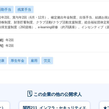
でも週５日在宅勤務ができる制度に改定されました。組織により出社頻度は異
をご用意しています。
通勤手当
残業手当
給年2回、賞与年2回（6月・12月）、確定拠出年金制度、出張手当、結婚お祝
ワークライフバランス】
持株制度、財形貯蓄制度、クラブ活動/クラブ活動支援制度、総合福祉団体定期
均残業時間約17～19時間でメリハリのある働き方ができます。また、有給休
取得支援制度（260資格）、e-learning研修 （約70講座）、インセンティブ
度の有給休暇取得日数は平均14日です。また、当社ではマンスリーフレック
合わせて中抜けをしながら業務をしていただくこともできます。
給]
年2回
与]
年2回
材ビジネスの醍醐味
材業界のシステムの醍醐味は、世の中の労働人口が減少していく未来に対して
とができる社会貢献性の高さです。また、パーソルグループは、業界No1の
健康
厚生年金
雇用
労災
り、個人の仕事に対するライフサイクルをワンストップで提供できることができ
え、社会インフラに近い規模です。そのため、社会課題にダイレクトにアプロ
動画のご紹介】
織やカルチャーについて、30秒～1分ほどのショート動画でご紹介しておりま
事業・組織紹介編
この企業の他の公開求人
ps://note.com/ppt_hr/n/n3dc25404fa46
業部長やゼネラルマネジャー、マネジャーたちが自組織の特徴や仕事のやりが
土）
関西211_インフラ・セキュリティエ
★