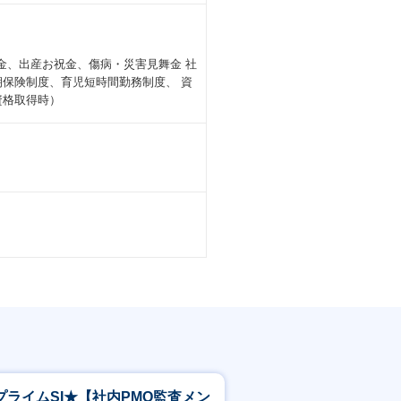
なりますが今後もより柔軟に働ける環
金、出産お祝金、傷病・災害見舞金 社
保険制度、育児短時間勤務制度、 資
暇の取得は取り易い風土で、ここ３年
（資格取得時）
ス制度を導入しており、ご自身の都合
、就業機会の提供や雇用創造に繋げる
人材派遣や人材紹介サービスを提供して
ます。利用ユーザ―は1000万人を
ーチすることが可能です。
す。ぜひご覧ください。
い、働く魅力についてご紹介します。
プライムSI★【社内PMO監査メン