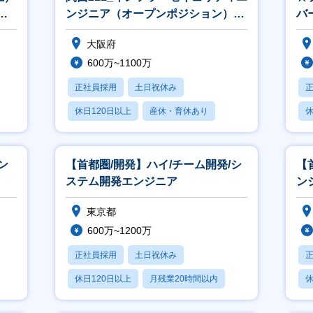
カルチャー・制度紹介編
／
ンジニア（オープンポジション）
バ
ps://note.com/ppt_hr/n/na642e98915d8
※関西立上げ（リーダークラス以上
監
ステムソリューション事業部のカルチャーや、「はたらいて、笑おう。」を実
大阪府
紹介します。
600万~1100万
正社員採用
土日祝休み
休日120日以上
産休・育休あり
休
月残業20時間以内
ン
【首都圏/開発】ハイ/チーム開発/シ
【
ステム開発エンジニア
ン
東京都
600万~1200万
正社員採用
土日祝休み
休日120日以上
月残業20時間以内
休
賞与あり