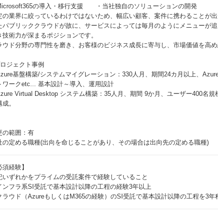
Microsoft365の導入・移行支援 ・当社独自のソリューションの開発
定の業界に絞っているわけではないため、幅広い顧客、案件に携わることが出
たパブリッククラウドが故に、サービスによっては毎月のようにメニューが追
き技術力が深まるポジションです。
ラウド分野の専門性を磨き、お客様のビジネス成長に寄与し、市場価値を高め
。
プロジェクト事例
zure基盤構築/システムマイグレーション：330人月、期間24カ月以上、Azure基盤/
トワークetc... 基本設計～導入、運用設計
zure Virtual Desktop システム構築：35人月、期間 9か月、ユーザー40
構成。
更の範囲：有
社の定める職種(出向を命じることがあり、その場合は出向先の定める職種)
必須経験】
記いずれかをプライムの受託案件で経験していること
インフラ系SI受託で基本設計以降の工程の経験3年以上
クラウド（AzureもしくはM365の経験）のSI受託で基本設計以降の工程を3