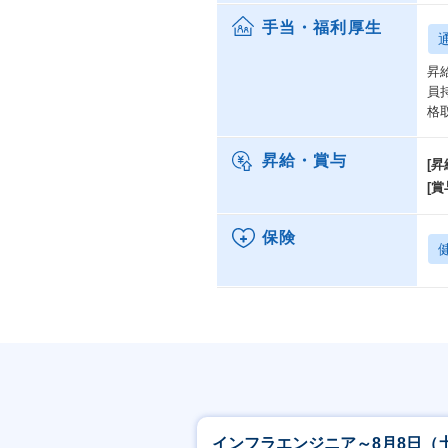
後
手当・福利厚生
境
昇
【
員
平
格
程
に
昇給・賞与
[昇
[賞
人
人
保険
こ
お
超
【
組
■
htt
事
インフラエンジニア～8月8日（