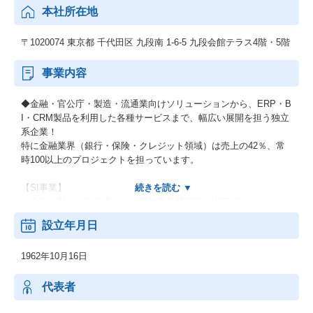
本社所在地
〒1020074 東京都 千代田区 九段南 1-6-5 九段会館テラス4階・5階
事業内容
◆金融・官公庁・製造・流通業向けソリューションから、ERP・B
I・CRM製品を利用した各種サービスまで、幅広い展開を担う独立
系企業！
特に金融業界（銀行・保険・クレジット領域）は売上の42％、常
時100以上のプロジェクトを担っています。
【SI事業】
・金融分野：金融業界向けに基幹系業務開発、WEB系バンキング
システム、ミッションクリティカル業務などのサービスを提供
設立年月日
・公共・公益分野：公共・公益業界向けに、電子政府系システ
ム、中央省庁個別業務などのサービスを提供
1962年10月16日
【自社クラウドサービス事業】
・携帯電話のカメラを活用した報告書作成のためのソリューショ
代表者
ンやセールスフォース・ドットコムのSalesforce CRM 及び社内ネ