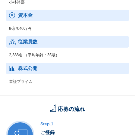
ットワーク完結のプライベートAI「Nenoa」を提供
小林裕嘉
資本金
9億7040万円
従業員数
2,388名 （平均年齢：35歳）
株式公開
東証プライム
応募の流れ
Step.1
ご登録