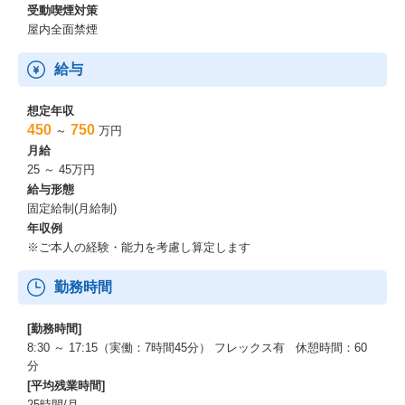
受動喫煙対策
屋内全面禁煙
給与
想定年収
450
750
～
万円
月給
25 ～ 45万円
給与形態
固定給制(月給制)
年収例
※ご本人の経験・能力を考慮し算定します
勤務時間
[勤務時間]
8:30 ～ 17:15（実働：7時間45分） フレックス有 休憩時間：60
分
[平均残業時間]
25時間/月