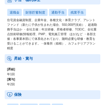
退職金
財形貯蓄制度
通勤手当
残業手当
住宅資金融資制度、企業年金、各種文化・体育クラブ、アレント
ファンド（新たに子供が生まれた場合、550,000円支給）、超過勤
務手当ほか ・全社主催：年次研修、昇格者研修、TOEIC、全社重
点技術研修(情報処理、PMP、電気施工管理 ほか)など ・各部主
催：各事業本部にて体系化されており、随時必要な研修・教育を
受けることができます。・保養所（箱根）、カフェテリアプラン
精度
昇給・賞与
[昇給]
年1回
[賞与]
年2回
保険