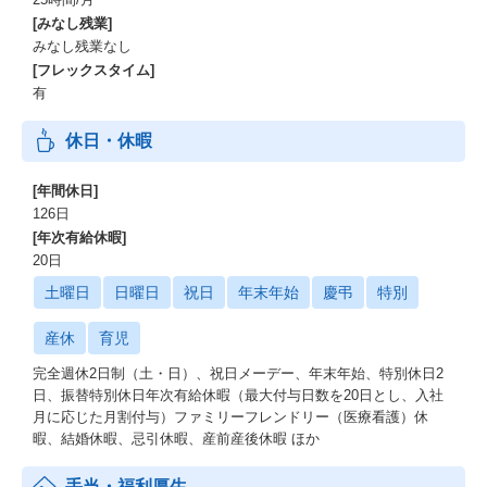
[みなし残業]
みなし残業なし
[フレックスタイム]
有
休日・休暇
[年間休日]
126日
[年次有給休暇]
20日
土曜日
日曜日
祝日
年末年始
慶弔
特別
産休
育児
完全週休2日制（土・日）、祝日メーデー、年末年始、特別休日2
日、振替特別休日年次有給休暇（最大付与日数を20日とし、入社
月に応じた月割付与）ファミリーフレンドリー（医療看護）休
暇、結婚休暇、忌引休暇、産前産後休暇 ほか
手当・福利厚生