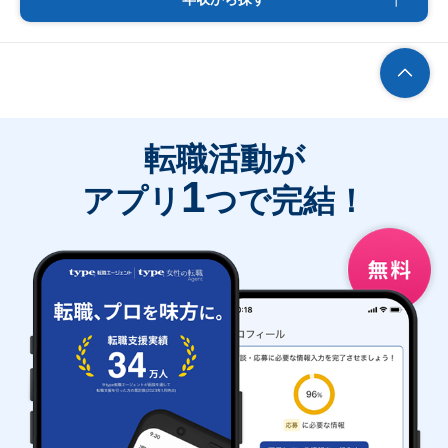
転職活動が
1
アプリ
つで完結！