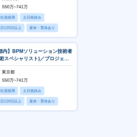
550万~741万
正社員採用
土日祝休み
日120日以上
産休・育休あり
賞与あり
都内】BPMソリューション技術者
技術スペシャリスト)／プロジェク
中核×上流工程×一部在宅可
東京都
550万~741万
正社員採用
土日祝休み
日120日以上
産休・育休あり
賞与あり