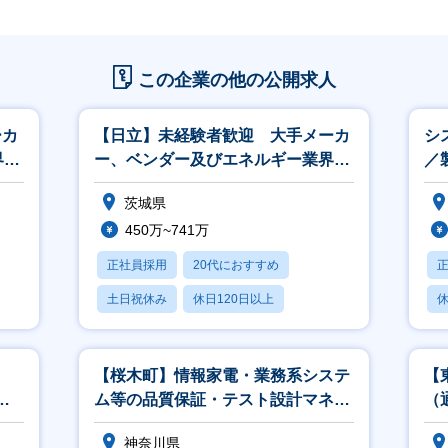
この企業の他の公開求人
ーカ
【日立】未経験者歓迎 大手メーカ
シ
界、
ー、ベンダー及びエネルギー業界、
／
官公庁向けの営業
ロ
茨城県
450万~741万
正社員採用
20代におすすめ
土日祝休み
休日120日以上
休
産休・育休あり
【桜木町】情報家電・業務系システ
【
開
ム等の品質保証・テスト設計マネー
（
ジャ／アナリスト
神奈川県