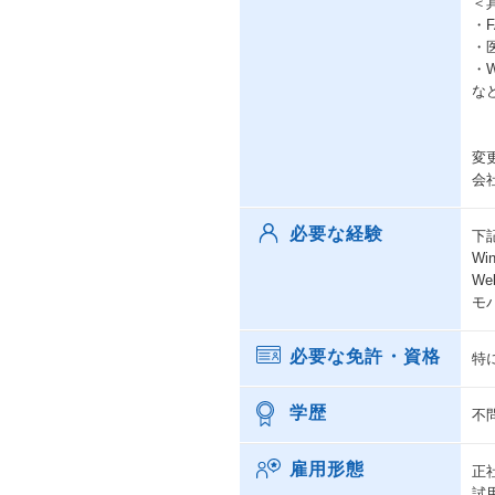
＜
・
・
・
な
変
会
必要な経験
下
W
W
モ
必要な免許・資格
特
学歴
不
雇用形態
正
試