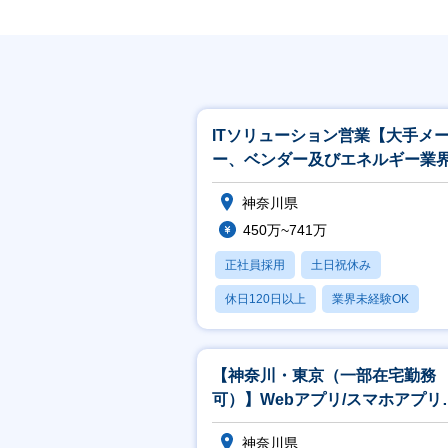
ITソリューション営業【大手メ
ー、ベンダー及びエネルギー業
官公庁向け】
神奈川県
450万~741万
正社員採用
土日祝休み
休日120日以上
業界未経験OK
産休・育休あり
【神奈川・東京（一部在宅勤務
可）】Webアプリ/スマホアプリ
発エンジニア
神奈川県