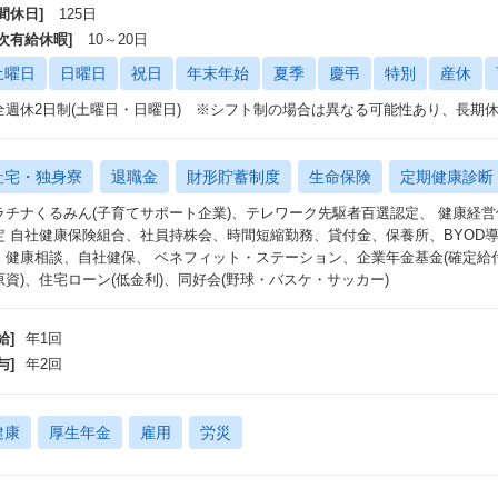
間休日]
125日
年次有給休暇]
10～20日
土曜日
日曜日
祝日
年末年始
夏季
慶弔
特別
産休
全週休2日制(土曜日・日曜日) ※シフト制の場合は異なる可能性あり、長
社宅・独身寮
退職金
財形貯蓄制度
生命保険
定期健康診断
ラチナくるみん(子育てサポート企業)、テレワーク先駆者百選認定、 健康経
定 自社健康保険組合、社員持株会、時間短縮勤務、貸付金、保養所、BYOD
、健康相談、自社健保、 ベネフィット・ステーション、企業年金基金(確定給
原資)、住宅ローン(低金利)、同好会(野球・バスケ・サッカー)
給]
年1回
与]
年2回
健康
厚生年金
雇用
労災