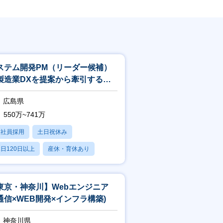
ステム開発PM（リーダー候補）
製造業DXを提案から牽引するプ
ジェクトマネージャー
広島県
550万~741万
正社員採用
土日祝休み
日120日以上
産休・育休あり
賞与あり
東京・神奈川】Webエンジニア
通信×WEB開発×インフラ構築)
神奈川県