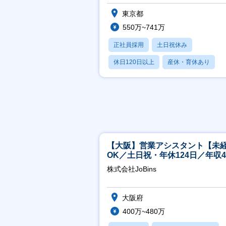
境×上流工程×一部在宅可
東京都
550万~741万
正社員採用
土日祝休み
休日120日以上
産休・育休あり
月残業20時間以内
【大阪】営業アシスタント【未
OK／土日祝・年休124日／年収4
万～／転勤なし】
株式会社JoBins
大阪府
400万~480万