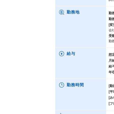
勤務地
勤
勤
[変
会
受
勤
給与
想
月
給
年
勤務時間
[勤
[
[み
[