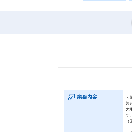
業務内容
＜
製
大
す
（