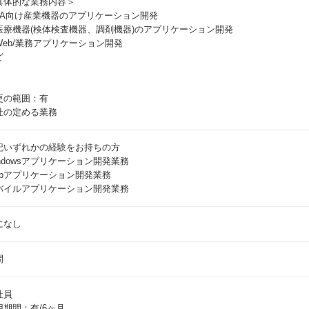
具体的な業務内容＞
FA向け産業機器のアプリケーション開発
医療機器(検体検査機器、調剤機器)のアプリケーション開発
Web/業務アプリケーション開発
ど
更の範囲：有
社の定める業務
記いずれかの経験をお持ちの方
indowsアプリケーション開発業務
ebアプリケーション開発業務
バイルアプリケーション開発業務
になし
問
社員
用期間：有/6ヶ月