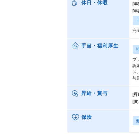
休日・休暇
[年
[
完
手当・福利厚生
プ
認
ス
与
昇給・賞与
[昇
[賞
保険