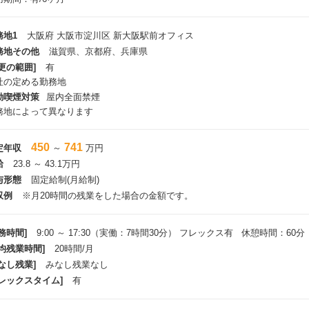
務地1
大阪府 大阪市淀川区 新大阪駅前オフィス
務地その他
滋賀県、京都府、兵庫県
更の範囲]
有
社の定める勤務地
動喫煙対策
屋内全面禁煙
務地によって異なります
450
741
定年収
～
万円
給
23.8 ～ 43.1万円
与形態
固定給制(月給制)
収例
※月20時間の残業をした場合の金額です。
務時間]
9:00 ～ 17:30（実働：7時間30分） フレックス有 休憩時間：60分
平均残業時間]
20時間/月
なし残業]
みなし残業なし
フレックスタイム]
有