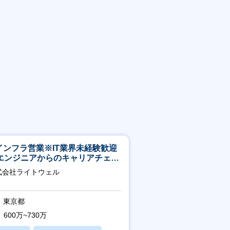
Tインフラ営業※IT業界未経験歓迎
エンジニアからのキャリアチェン
可※【週3～4日リモート可能】
式会社ライトウェル
東京都
600万~730万