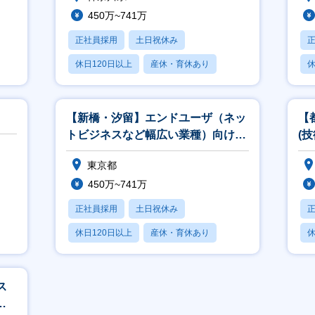
450万~741万
正社員採用
土日祝休み
休日120日以上
産休・育休あり
休
月残業20時間以内
【新橋・汐留】エンドユーザ（ネッ
【
トビジネスなど幅広い業種）向けア
(
カウント営業
ト
東京都
450万~741万
正社員採用
土日祝休み
休日120日以上
産休・育休あり
休
賞与あり
ス
環