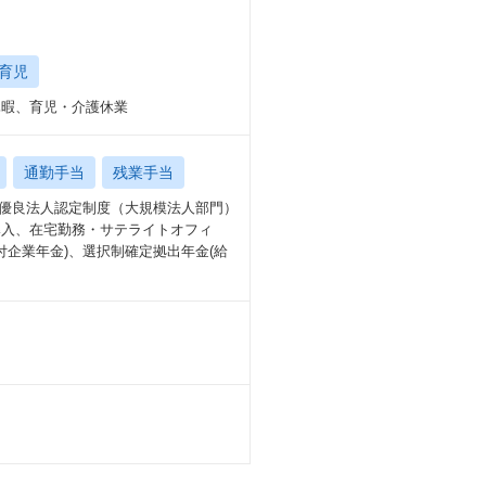
育児
期休暇、育児・介護休業
通勤手当
残業手当
営優良法人認定制度（大規模法人部門）
導入、在宅勤務・サテライトオフィ
付企業年金)、選択制確定拠出年金(給