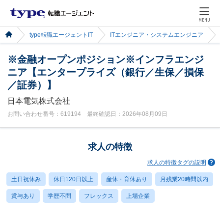
MENU
type転職エージェントIT
ITエンジニア・システムエンジニア
※金融オープンポジション※インフラエンジ
ニア【エンタープライズ（銀行／生保／損保
／証券）】
日本電気株式会社
お問い合わせ番号：619194 最終確認日：2026年08月09日
求人の特徴
求人の特徴タグの説明
土日祝休み
休日120日以上
産休・育休あり
月残業20時間以内
賞与あり
学歴不問
フレックス
上場企業