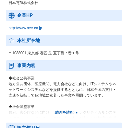
日本電気株式会社
企業HP
http://www.nec.co.jp
本社所在地
〒1088001 東京都 港区 芝 五丁目７番１号
事業内容
◆社会公共事業
地方公共団体、医療機関、電力会社などに向け、ITシステムやネ
ットワークシステムなどを提供するとともに、日本全国の支社・
支店を統括して各地域に密着した事業を展開しています。
◆社会基盤事業
政府、官公庁などに向け、大規模ミッションクリティカルシステ
ムやネットワークシステムといった、人々が安心して快適に生活
できるための社会インフラを提供しています。
設立年月日