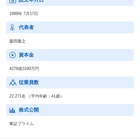
◆エンタープライズ事業
1899年 7月17日
製造業、流通・サービス業、金融業などの民需向けにITソリュー
ションを提供し、お客さまの新サービス立ち上げなどに貢献して
います。最先端のデジタル技術を活用し、お客さまとの共創を通
代表者
じて、人やモノ、プロセスを企業・産業の枠を超えてつなぎ、バ
リューチェーン全体で新たな価値を生み出します。
森田隆之
◆ネットワークサービス事業
資本金
通信事業者向けに、ネットワーク構築に必要な機器や運用管理の
ための基盤システム、運用サービスなどを提供しています。さら
4278億3100万円
に、IoT/5G時代に向けてネットワークへのニーズが多様化する
中、テレコムキャリア市場で培ったネットワークの強みをサービ
従業員数
スプロバイダや製造業、流通・サービス業、自治体などの市場に
展開していきます。
22,271名 （平均年齢：41歳）
◆グローバル事業
海外市場を対象として、セーファーシティ（パブリックセーフテ
株式公開
ィ、デジタル・ガバメント、デジタル・ファイナンス）、サービ
スプロバイダ向けソフトウェア・サービス、海洋システムなどを
東証プライム
提供しています。AI、IoT関連の先端技術を活用し、安全・安心で
効率・公平な都市の実現をはじめとする社会課題の解決に貢献し
ていきます。