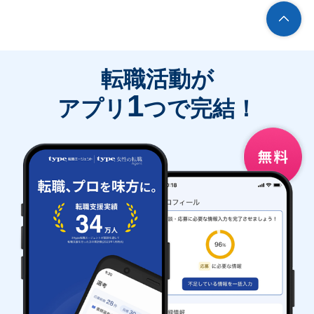
転職活動が
1
アプリ
つで完結！