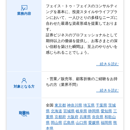
フェイス・トゥ・フェイスのコンサルティ
ングを基本に、投資スタイルやライフプラ
業務内容
ンにおいて、一人ひとりの多様なニーズに
合わせた最適な資産形成を提案しておりま
す。
証券ビジネスのプロフェッショナルとして
期待以上の価値を提供し、お客さまとの深
い信頼を築けた瞬間は、至上のやりがいを
感じられることでしょう。
…続きを読む
・営業／販売等、顧客折衝のご経験をお持
ちの方（業界不問）
対象となる方
…続きを読む
全国
東京都
神奈川県
埼玉県
千葉県
茨城
県
北海道
宮城県
岐阜県
静岡県
愛知県
三
勤務地
重県
京都府
大阪府
兵庫県
奈良県
和歌山
県
岡山県
広島県
山口県
愛媛県
福岡県
熊
本県