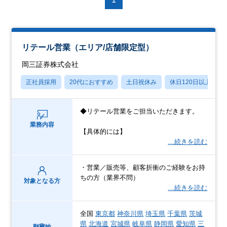
リテール営業（エリア/店舗限定型）
岡三証券株式会社
正社員採用
20代におすすめ
土日祝休み
休日120日以上
◆リテール営業をご担当いただきます。
業務内容
【具体的には】
…続きを読む
・営業／販売等、顧客折衝のご経験をお持
ちの方（業界不問）
対象となる方
…続きを読む
全国
東京都
神奈川県
埼玉県
千葉県
茨城
県
北海道
宮城県
岐阜県
静岡県
愛知県
三
勤務地