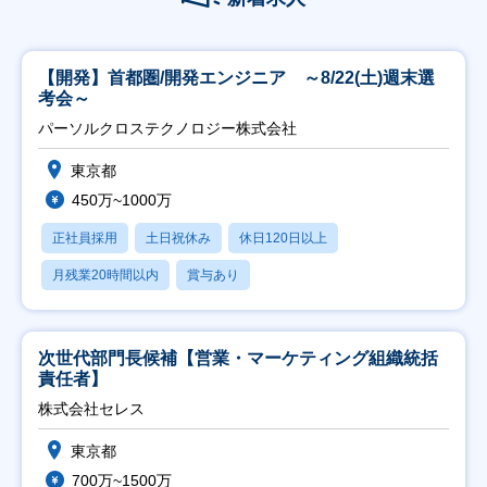
【開発】首都圏/開発エンジニア ～8/22(土)週末選
考会～
パーソルクロステクノロジー株式会社
東京都
450万~1000万
正社員採用
土日祝休み
休日120日以上
月残業20時間以内
賞与あり
次世代部門長候補【営業・マーケティング組織統括
責任者】
株式会社セレス
東京都
700万~1500万