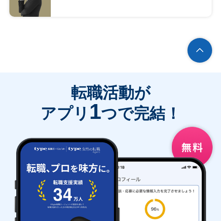
転職活動が
1
アプリ
つで完結！