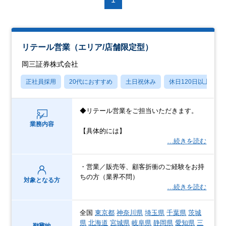
リテール営業（エリア/店舗限定型）
岡三証券株式会社
正社員採用
20代におすすめ
土日祝休み
休日120日以上
◆リテール営業をご担当いただきます。
業務内容
【具体的には】
…続きを読む
・営業／販売等、顧客折衝のご経験をお持
ちの方（業界不問）
対象となる方
…続きを読む
全国
東京都
神奈川県
埼玉県
千葉県
茨城
県
北海道
宮城県
岐阜県
静岡県
愛知県
三
勤務地