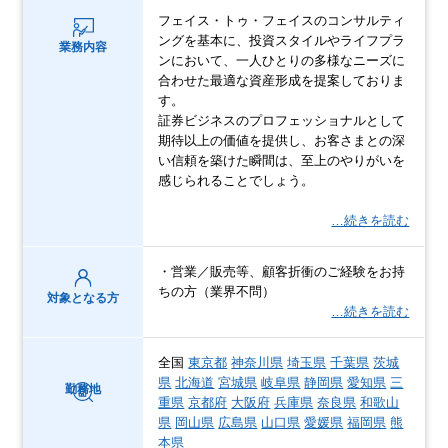
フェイス・トゥ・フェイスのコンサルティ
ングを基本に、投資スタイルやライフプラ
業務内容
ンにおいて、一人ひとりの多様なニーズに
合わせた最適な資産形成を提案しておりま
す。
証券ビジネスのプロフェッショナルとして
期待以上の価値を提供し、お客さまとの深
い信頼を築けた瞬間は、至上のやりがいを
感じられることでしょう。
…続きを読む
・営業／販売等、顧客折衝のご経験をお持
ちの方（業界不問）
対象となる方
…続きを読む
全国
東京都
神奈川県
埼玉県
千葉県
茨城
県
北海道
宮城県
岐阜県
静岡県
愛知県
三
勤務地
重県
京都府
大阪府
兵庫県
奈良県
和歌山
県
岡山県
広島県
山口県
愛媛県
福岡県
熊
本県