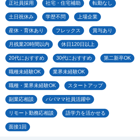
正社員採用
社宅・住宅補助
転勤なし
土日祝休み
学歴不問
上場企業
産休・育休あり
フレックス
賞与あり
月残業20時間以内
休日120日以上
20代におすすめ
30代におすすめ
第二新卒OK
職種未経験OK
業界未経験OK
職種・業界未経験OK
スタートアップ
副業応相談
パパママ社員活躍中
リモート勤務応相談
語学力を活かせる
面接1回