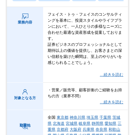
フェイス・トゥ・フェイスのコンサルティ
ングを基本に、投資スタイルやライフプラ
業務内容
ンにおいて、一人ひとりの多様なニーズに
合わせた最適な資産形成を提案しておりま
す。
証券ビジネスのプロフェッショナルとして
期待以上の価値を提供し、お客さまとの深
い信頼を築けた瞬間は、至上のやりがいを
感じられることでしょう。
…続きを読む
・営業／販売等、顧客折衝のご経験をお持
ちの方（業界不問）
対象となる方
…続きを読む
全国
東京都
神奈川県
埼玉県
千葉県
茨城
県
北海道
宮城県
岐阜県
静岡県
愛知県
三
勤務地
重県
京都府
大阪府
兵庫県
奈良県
和歌山