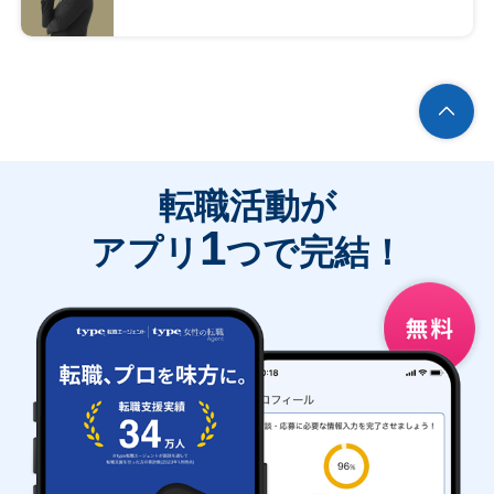
転職活動が
1
アプリ
つで完結！