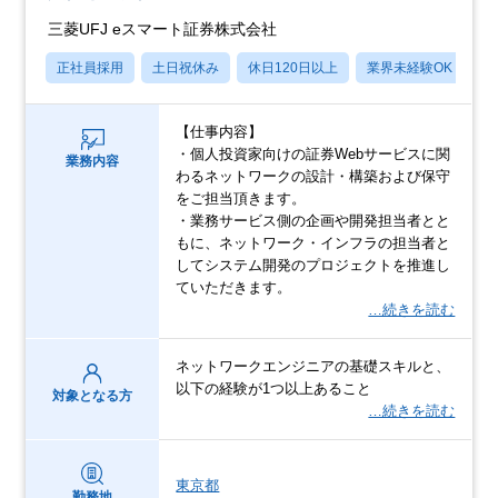
三菱UFJ eスマート証券株式会社
正社員採用
土日祝休み
休日120日以上
業界未経験OK
産
【仕事内容】
・個人投資家向けの証券Webサービスに関
業務内容
わるネットワークの設計・構築および保守
をご担当頂きます。
・業務サービス側の企画や開発担当者とと
もに、ネットワーク・インフラの担当者と
してシステム開発のプロジェクトを推進し
ていただきます。
…続きを読む
ネットワークエンジニアの基礎スキルと、
以下の経験が1つ以上あること
対象となる方
…続きを読む
東京都
勤務地