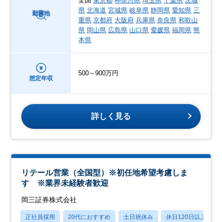
全国
東京都
神奈川県
埼玉県
千葉県
茨城
県
北海道
宮城県
岐阜県
静岡県
愛知県
三
勤務地
重県
京都府
大阪府
兵庫県
奈良県
和歌山
県
岡山県
広島県
山口県
愛媛県
福岡県
熊
本県
500～900万円
想定年収
詳しく見る
リテール営業（全国型）※初任地希望考慮しま
す ※業界未経験者歓迎
岡三証券株式会社
正社員採用
20代におすすめ
土日祝休み
休日120日以上