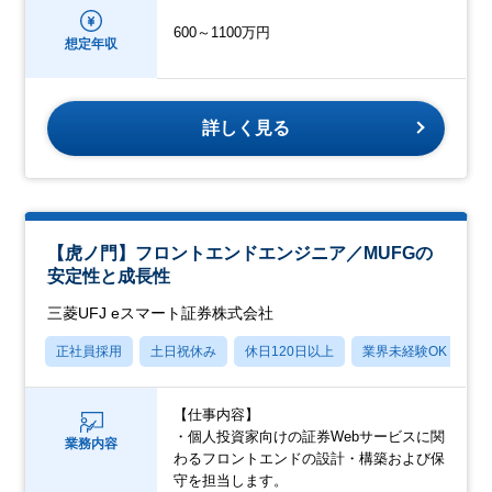
600～1100万円
想定年収
詳しく見る
【虎ノ門】フロントエンドエンジニア／MUFGの
安定性と成長性
三菱UFJ eスマート証券株式会社
正社員採用
土日祝休み
休日120日以上
業界未経験OK
産
【仕事内容】
・個人投資家向けの証券Webサービスに関
業務内容
わるフロントエンドの設計・構築および保
守を担当します。