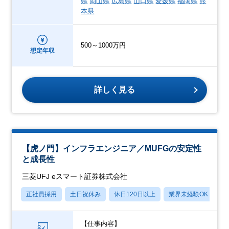
県
岡山県
広島県
山口県
愛媛県
福岡県
熊
本県
500～1000万円
想定年収
詳しく見る
【虎ノ門】インフラエンジニア／MUFGの安定性
と成長性
三菱UFJ eスマート証券株式会社
正社員採用
土日祝休み
休日120日以上
業界未経験OK
産
【仕事内容】