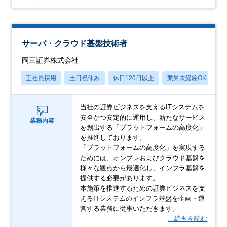
サーバ・クラウド基盤技術者
岡三証券株式会社
正社員採用
土日祝休み
休日120日以上
業界未経験OK
産
当社の証券ビジネスを支えるITシステムを
安全かつ安定的に運用し、新たなサービス
業務内容
を創出する「プラットフォームの高度化」
を推進しております。
「プラットフォームの高度化」を実現する
ためには、オンプレおよびクラウド基盤を
様々な観点から最適化し、インフラ基盤を
提供する必要があります。
本施策を推進するための証券ビジネスを支
えるITシステムのインフラ基盤を企画・運
営する業務に従事いただきます。
…続きを読む