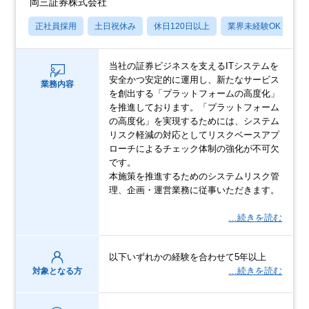
岡三証券株式会社
正社員採用
土日祝休み
休日120日以上
業界未経験OK
産
当社の証券ビジネスを支えるITシステムを
安全かつ安定的に運用し、新たなサービス
業務内容
を創出する「プラットフォームの高度化」
を推進しております。「プラットフォーム
の高度化」を実現するためには、システム
リスク軽減の対応としてリスクベースアプ
ローチによるチェック体制の強化が不可欠
です。
本施策を推進するためのシステムリスク管
理、企画・運営業務に従事いただきます。
…続きを読む
以下いずれかの経験を合わせて5年以上
…続きを読む
対象となる方