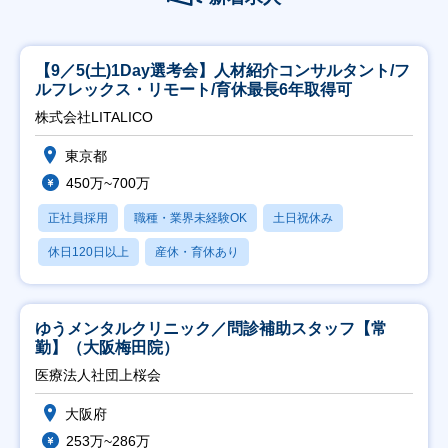
【9／5(土)1Day選考会】人材紹介コンサルタント/フ
ルフレックス・リモート/育休最長6年取得可
株式会社LITALICO
東京都
450万~700万
正社員採用
職種・業界未経験OK
土日祝休み
休日120日以上
産休・育休あり
ゆうメンタルクリニック／問診補助スタッフ【常
勤】（大阪梅田院）
医療法人社団上桜会
大阪府
253万~286万