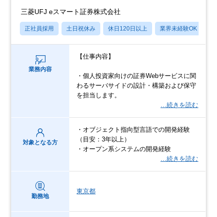
三菱UFJ eスマート証券株式会社
正社員採用
土日祝休み
休日120日以上
業界未経験OK
産
【仕事内容】
業務内容
・個人投資家向けの証券Webサービスに関
わるサーバサイドの設計・構築および保守
を担当します。
…続きを読む
・オブジェクト指向型言語での開発経験
（目安：3年以上）
対象となる方
・オープン系システムの開発経験
…続きを読む
東京都
勤務地