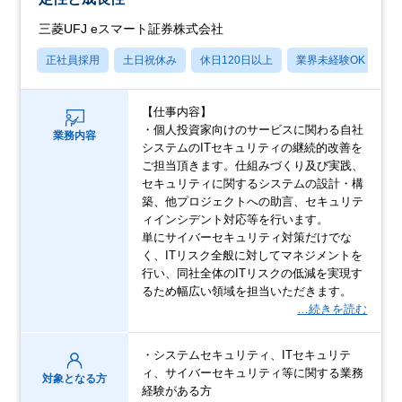
三菱UFJ eスマート証券株式会社
正社員採用
土日祝休み
休日120日以上
業界未経験OK
産
【仕事内容】
・個人投資家向けのサービスに関わる自社
業務内容
システムのITセキュリティの継続的改善を
ご担当頂きます。仕組みづくり及び実践、
セキュリティに関するシステムの設計・構
築、他プロジェクトへの助言、セキュリテ
ィインシデント対応等を行います。
単にサイバーセキュリティ対策だけでな
く、ITリスク全般に対してマネジメントを
行い、同社全体のITリスクの低減を実現す
るため幅広い領域を担当いただきます。
…続きを読む
・システムセキュリティ、ITセキュリテ
ィ、サイバーセキュリティ等に関する業務
対象となる方
経験がある方