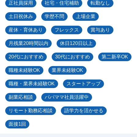
正社員採用
社宅・住宅補助
転勤なし
土日祝休み
学歴不問
上場企業
産休・育休あり
フレックス
賞与あり
月残業20時間以内
休日120日以上
20代におすすめ
30代におすすめ
第二新卒OK
職種未経験OK
業界未経験OK
職種・業界未経験OK
スタートアップ
副業応相談
パパママ社員活躍中
リモート勤務応相談
語学力を活かせる
面接1回