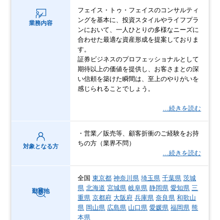
フェイス・トゥ・フェイスのコンサルティ
ングを基本に、投資スタイルやライフプラ
業務内容
ンにおいて、一人ひとりの多様なニーズに
合わせた最適な資産形成を提案しておりま
す。
証券ビジネスのプロフェッショナルとして
期待以上の価値を提供し、お客さまとの深
い信頼を築けた瞬間は、至上のやりがいを
感じられることでしょう。
…続きを読む
・営業／販売等、顧客折衝のご経験をお持
ちの方（業界不問）
対象となる方
…続きを読む
全国
東京都
神奈川県
埼玉県
千葉県
茨城
県
北海道
宮城県
岐阜県
静岡県
愛知県
三
勤務地
重県
京都府
大阪府
兵庫県
奈良県
和歌山
県
岡山県
広島県
山口県
愛媛県
福岡県
熊
本県