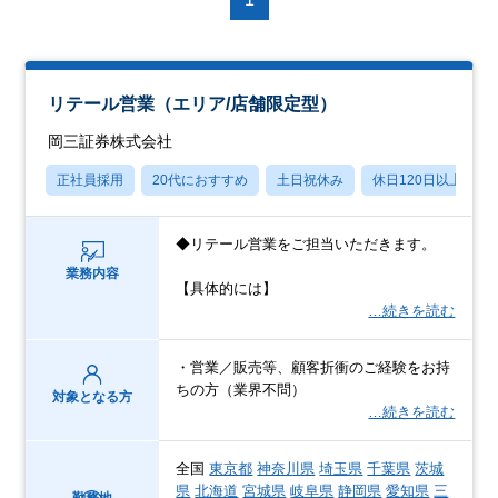
リテール営業（エリア/店舗限定型）
岡三証券株式会社
正社員採用
20代におすすめ
土日祝休み
休日120日以上
◆リテール営業をご担当いただきます。
業務内容
【具体的には】
…続きを読む
・営業／販売等、顧客折衝のご経験をお持
ちの方（業界不問）
対象となる方
…続きを読む
全国
東京都
神奈川県
埼玉県
千葉県
茨城
県
北海道
宮城県
岐阜県
静岡県
愛知県
三
勤務地