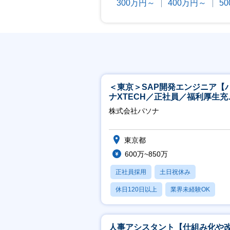
300万円～
400万円～
5
＜東京＞SAP開発エンジニア【
ナXTECH／正社員／福利厚生充
◎】
株式会社パソナ
東京都
600万~850万
正社員採用
土日祝休み
休日120日以上
業界未経験OK
産休・育休あり
人事アシスタント【仕組み化や