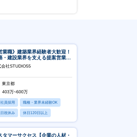
営業職》建築業界経験者大歓迎！
築・建設業界を支える提案営業職
年休125日◎フレックス
会社STUDIO55
東京都
403万~600万
正社員採用
職種・業界未経験OK
土日祝休み
休日120日以上
産休・育休あり
スタマーサクセス【企業の人材・