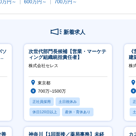
00万円～
600万円～
700万円～
新着求人
パソ
次世代部門長候補【営業・マーケテ
《
実
ィング組織統括責任者】
建
│
株式会社セレス
株式
東京都
700万~1500万
正社員採用
土日祝休み
休日120日以上
産休・育休あり
賞与あり
改善
神奈川【1回面接／薬局事務】未経
カ