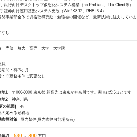
手銀行向けデスクトップ仮想化システム構築（hp ProLiant、ThinClient等）
大手証券向け運用基盤システム更改（Win2K8R2、RHEL5.4）
基盤事業部全体で資格取得奨励・勉強会の開催など、最新技術に注力していま
になし
校 専修 短大 高専 大学 大学院
社員
用期間：有/3ヶ月
考：※勤務条件に変更なし
務地1
〒000-0000 東京都 顧客先は東京か神奈川です。割合は5:5ほどです
務地2
神奈川県
更の範囲]
有
社の定める勤務地
動喫煙対策
屋内禁煙(屋内喫煙可能場所有)
530
800
定年収
～
万円