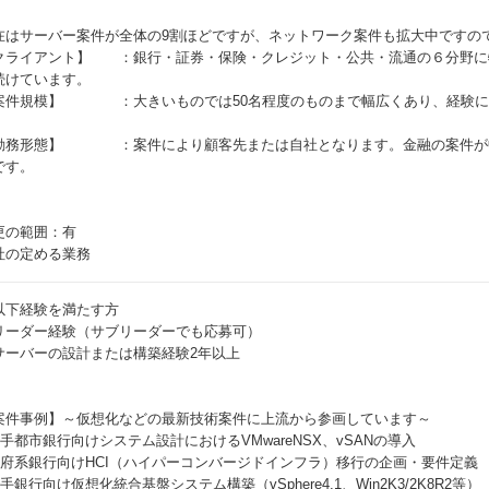
。
在はサーバー案件が全体の9割ほどですが、ネットワーク案件も拡大中ですの
クライアント】 ：銀行・証券・保険・クレジット・公共・流通の６分野に
続けています。
案件規模】 ：大きいものでは50名程度のものまで幅広くあり、経験に
。
勤務形態】 ：案件により顧客先または自社となります。金融の案件が中
です。
更の範囲：有
社の定める業務
以下経験を満たす方
リーダー経験（サブリーダーでも応募可）
サーバーの設計または構築経験2年以上
案件事例】～仮想化などの最新技術案件に上流から参画しています～
大手都市銀行向けシステム設計におけるVMwareNSX、vSANの導入
政府系銀行向けHCI（ハイパーコンバージドインフラ）移行の企画・要件定義
手銀行向け仮想化統合基盤システム構築（vSphere4.1、Win2K3/2K8R2等）