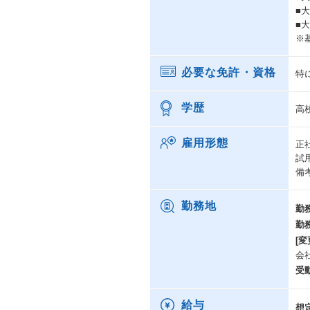
■大
■
※
必要な免許・資格
特
学歴
高
雇用形態
正
試
備
勤務地
勤
勤
[変
会
受
給与
想