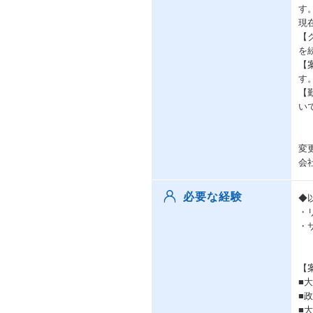
す
現
【
を
【
す
【
い
変
会
必要な経験
◆
・
・
【
■
■
■大