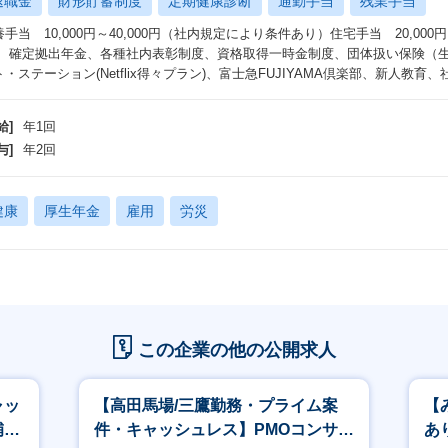
退職金
財形貯蓄制度
定期健康診断
通勤手当
残業手当
養手当 10,000円～40,000円（社内規定により条件あり）住宅手当 20,000
） 確定拠出年金、各種社内表彰制度、資格取得一時金制度、団体扱い保険（
ト・ステーション(Netflix得々プラン)、富士急FUJIYAMA倶楽部、新人教
給]
年1回
与]
年2回
健康
厚生年金
雇用
労災
この企業の他の公開求人
ャッ
【高田馬場/三鷹勤務・プライム案
【
補、
件・キャッシュレス】PMOコンサル
あ