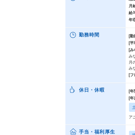
月
給
年
勤務時間
[勤
[
[み
み
月
み
[
休日・休暇
[年
[
ア
手当・福利厚生