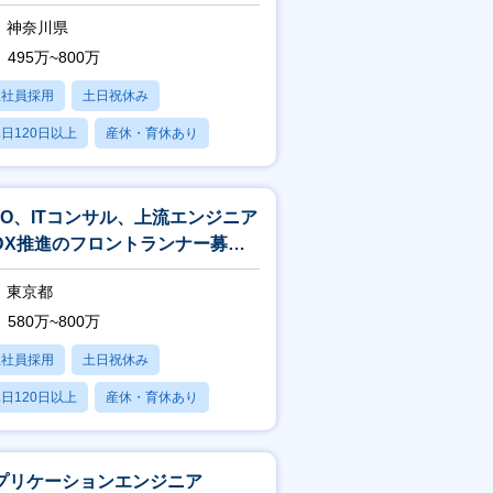
開発エンジニア（リーダー候補）
神奈川県
495万~800万
正社員採用
土日祝休み
日120日以上
産休・育休あり
賞与あり
MO、ITコンサル、上流エンジニア
DX推進のフロントランナー募
！商社の経営方針具現化への貢
東京都
】
580万~800万
正社員採用
土日祝休み
日120日以上
産休・育休あり
賞与あり
プリケーションエンジニア