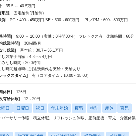
給
35.5 ～ 40.5万円
与形態
固定給制(月給制)
収例
PG：400～450万円 SE：500～600万円 PL／PM：600～800万円
務時間]
9:00 ～ 18:00（実働：8時間00分） フレックス有 休憩時間：60分
平均残業時間]
30時間/月
なし残業]
基本給：30.7～35.1万円
なし残業手当額：4.8～5.4万円
のみなし時間：20.0時間
なし時間超過時に別途残業代を支給：支給あり
フレックスタイム]
有（コアタイム：10:00～15:00）
間休日]
125日
年次有給休暇]
12～20日
土曜日
日曜日
祝日
年末年始
慶弔
特別
産休
育児
ニバーサリー休暇、積立休暇、リフレッシュ休暇、産前産後・育児・介護休業