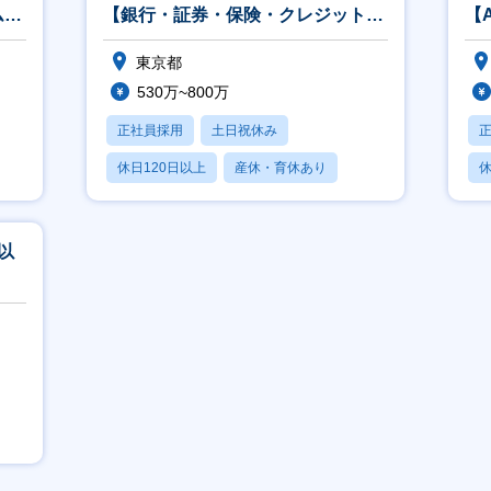
ム案
【銀行・証券・保険・クレジット・
【
公共・流通案件／福利厚生充実】
ド
東京都
530万~800万
正社員採用
土日祝休み
休日120日以上
産休・育休あり
休
賞与あり
以