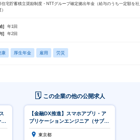
形住宅貯蓄積立奨励制度・NTTグループ確定拠出年金（給与のうち一定額を
度）
給]
年1回
与]
年2回
健康
厚生年金
雇用
労災
この企業の他の公開求人
ス
【金融DX推進】スマホアプリ・ア
ー・
プリケーションエンジニア（サブリ
ーダー候補）
東京都