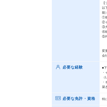
【
以
能
①
②
③
④
⑤
変
会
必要な経験
■
・
（
・
築
必要な免許・資格
特