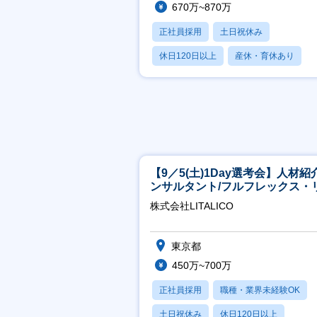
670万~870万
正社員採用
土日祝休み
休日120日以上
産休・育休あり
月残業20時間以内
【9／5(土)1Day選考会】人材紹
ンサルタント/フルフレックス・
ート/育休最長6年取得可
株式会社LITALICO
東京都
450万~700万
正社員採用
職種・業界未経験OK
土日祝休み
休日120日以上