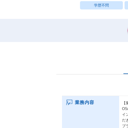
学歴不問
業務内容
【
O
イ
だ
プ