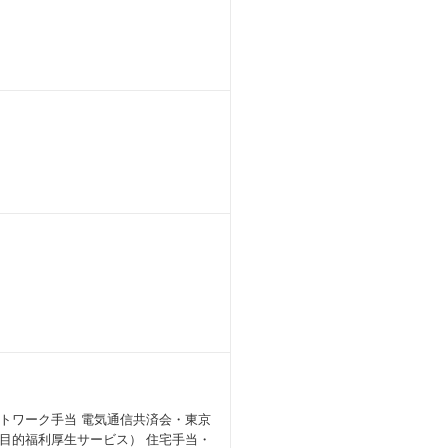
だけでなく、何か心配なことがあれば
との一体感を感じながら働くことがで
も1名活躍中です。
1名と経験者採用1名も活躍中です。
ows端末、ActiveDirector
製品（JP1）
Stage）、RDBMS製品（Oracl
)、RDBMS製品（Oracle）、運用管
AP、ウィルスチェックソフト(DeepS
、RDBMS製品（Postgre
トワーク手当 電気通信共済会・東京
目的福利厚生サービス） 住宅手当・