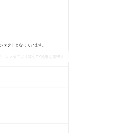
ジェクトとなっています。
済、スマホアプリ等のDX推進を実現す
を習得できます。
築及び運用・保守スキルを習得するこ
提供するシステムです。
とができます。
。（Linux、Postgresな