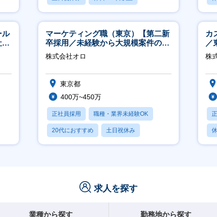
産休・育休あり
月
ール
マーケティング職（東京）【第二新
カ
社サ
卒採用／未経験から大規模案件のマ
／
ーケティングが経験できる／研修充
株式会社オロ
株式
実】
東京都
400万~450万
正社員採用
職種・業界未経験OK
20代におすすめ
土日祝休み
休
休日120日以上
月
求人を探す
業種から探す
勤務地から探す