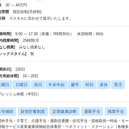
）
給
30 ～ 44万円
与形態
固定給制(月給制)
プロジェクト体制】
社プロパ－のリーダー(部課長、課長代理)が配属されており、業務上の指示
収例
※スキルに合わせて提示いたします。
身に相談できる体制を確保しています。
た、当社プロパーの担当者が同じチームに複数在籍しており、当社メンバー
務時間]
9:00 ～ 17:30（実働：7時間30分） 休憩時間：60分
ます。
平均残業時間]
25時間/月
チームAの例：課長1名、課長代理1名、一般1名、BP複数名のチーム。女性
チームBの例：課長1名、課長代理1名、一般4名、BP複数名のチーム。女性
なし残業]
みなし残業なし
フレックスタイム]
無
開発言語/開発環境】
方事務処理支援システム ：AWS関連、Linuxサーバ、Windowsサーバ、Wind
間休日]
120日
、WebAPサーバー製品（イントラマート）、
DBMS製品（Oracle/Postgres）、運用管理
年次有給休暇]
10～20日
ンターネットバンキングシステム：Linuxサーバ、WebAPサーバー製品（Inter
土曜日
日曜日
祝日
年末年始
慶弔
特別
産休
育児
）、運用管理製品（JP1）、仮想化基盤（Nutanix）
大規模NW基盤・ESB基盤システム ：Linuxサーバ、ファイル転送製品(HULFT
フレッシュ休暇（年5日）
品（JP1）、NW機器(CISCO)
統合運用基盤システム ：Windowsサーバ、ActiveDirectory、LD
rity)
住宅補助
財形貯蓄制度
定期健康診断
通勤手当
残業手当
外接系システム ：Linuxサーバ、WebAPサーバー製品（Tomcat）
間外手当・子育て、介護手当・通勤交通費・住宅手当・資格取得一時金・モー
）、仮想化基盤製品（KVM）、運用管理製品（JP1）
情報サービス産業健康保険組合保養所・ベネフィット・ステーション（各種多