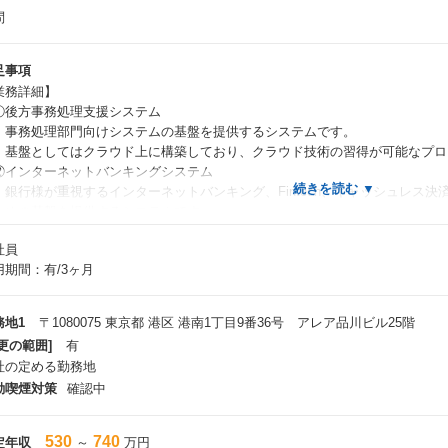
問
足事項
業務詳細】
後方事務処理支援システム
務処理部門向けシステムの基盤を提供するシステムです。
盤としてはクラウド上に構築しており、クラウド技術の習得が可能なプロ
インターネットバンキングシステム
行様が重視するインターネットバンキング、Fintech、キャッシュレス決
ための基盤を提供するシステムです。
レンド技術とインターネット接続システムに必要なセキュリティ対策技術
社員
大規模NW基盤・ESB基盤システム
用期間：有/3ヶ月
行システム共通のNW及びESB基盤を提供するシステムです。
行様の各種システムの相互接続のためのNW環境及びESB基盤のサーバ構
ができます。
務地1
〒1080075 東京都 港区 港南1丁目9番36号 アレア品川ビル25階
統合運用基盤システム
更の範囲]
有
行システム共通の運用基盤（監視機能や仮想PC、ウイルス対策機能等）を
社の定める勤務地
用オペレータ向けのシステムのため、運用・保守経験／スキルを生かすこ
動喫煙対策
確認中
外接系システム
行システムと外部システムとの接続基盤を提供するシステム。
部接続に必要なセキュリティ対策技術や高負荷なシステムの制御技術を習得できます
530
740
定年収
～
万円