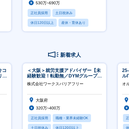
530万~690万
正社員採用
土日祝休み
休日120日以上
産休・育休あり
賞与あり
新着求人
介コ
＜大阪＞就労支援アドバイザー【未
2
リモ
経験歓迎！転勤無／DYMグループ／
ル
ホスピタリティ高い方歓迎／土日
株式会社ワークスバリアフリー
オ
祝】
大阪府
320万~400万
正社員採用
職種・業界未経験OK
土日祝休み
休日120日以上
休