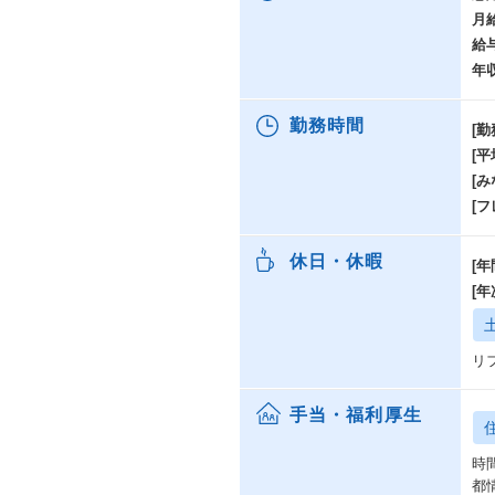
ど
月
給
【
当
年
親
ま
勤務時間
[勤
き
[
・
・
[み
[
【
①後
休日・休暇
[年
y
R
[
②イ
e
③
リ
理製
④
手当・福利厚生
ecu
⑤
時
s
都