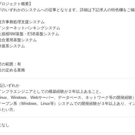
プロジェクト概要】
下のいずれかのシステムへの従事となります。詳細は下記求人の特色欄をご確
）
後方事務処理支援システム
インターネットバンキングシステム
大規模NW基盤・ESB基盤システム
統合運用基盤システム
外接系システム
更の範囲：有
社の定める業務
下記いずれか
インフラエンジニアとしての構築経験が２年以上あること。
Linux、Windows、Webサーバー、データベース、ネットワーク等の開発経験
オープン系（Windows、Linux等）システムでの開発経験が３年以上あり
きたい方。
になし