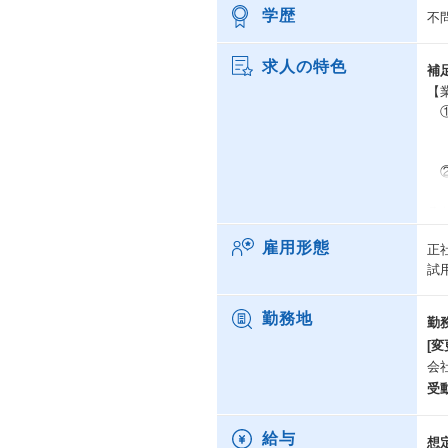
学歴
不
求人の特色
補
【
①
事
基
②
銀
る
ト
雇用形態
正
③
試
銀
銀
と
勤務地
勤
④
[変
銀
会
運
受
⑤
銀
外
給与
想