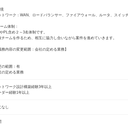
環境
ットワーク：WAN、ロードバランサー、ファイアウォール、ルータ、スイッチ
チーム体制：
MやPL含め２～3名体制です。
数チームを作るため、相互に協力し合いながら案件を進めていきます。
職務内容の変更範囲：会社の定める業務】
更の範囲：有
社の定める業務
ットワーク設計構築経験3年以上
ーダー経験1年以上
になし
問