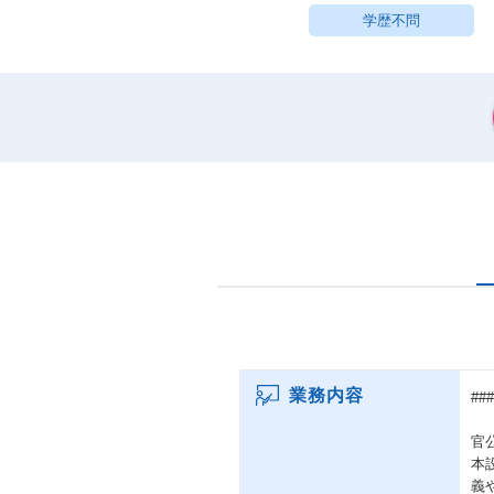
学歴不問
業務内容
##
官
本
義