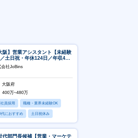
大阪】営業アシスタント【未経験
K／土日祝・年休124日／年収400
～／転勤なし】
会社JoBins
大阪府
400万~480万
正社員採用
職種・業界未経験OK
0代におすすめ
土日祝休み
日120日以上
世代部門長候補【営業・マーケテ