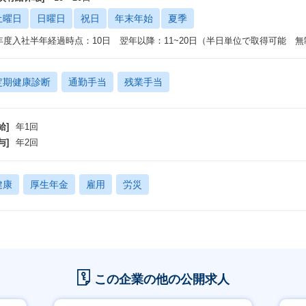
土曜日
日曜日
祝日
年末年始
夏季
年度入社半年経過時点：10日 翌年以降：11~20日（半日単位で取得可能 無
定期健康診断
通勤手当
残業手当
給]
年1回
与]
年2回
健康
厚生年金
雇用
労災
この企業の他の公開求人