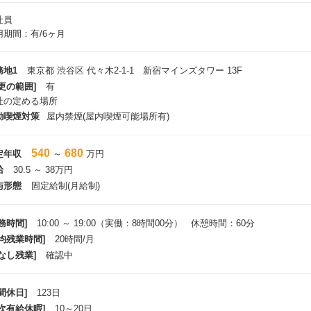
社員
用期間：有/6ヶ月
務地1
東京都 渋谷区 代々木2-1-1 新宿マインズタワー 13F
更の範囲]
有
社の定める場所
動喫煙対策
屋内禁煙(屋内喫煙可能場所有)
540
680
定年収
～
万円
給
30.5 ～ 38万円
与形態
固定給制(月給制)
務時間]
10:00 ～ 19:00（実働：8時間00分） 休憩時間：60分
平均残業時間]
20時間/月
なし残業]
確認中
間休日]
123日
年次有給休暇]
10～20日