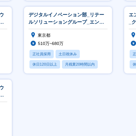
賞与あり
ウ
デジタルイノベーション部_リテー
エ
エ
ルソリューショングループ_エンジ
_
ニア
プ
東京都
510万~680万
正社員採用
土日祝休み
休日120日以上
月残業20時間以内
休
賞与あり
ウ
エ