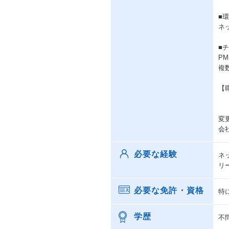
■
ネ
■
P
複
【
変
会
必要な経験
ネ
リ
必要な免許・資格
特
学歴
不