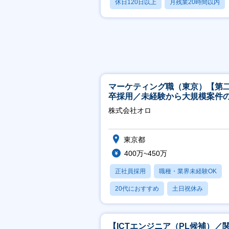
休日120日以上
月残業20時間以内
賞与あり
マーケティング職（東京）【第
卒採用／未経験から大規模案件
ーケティングが経験できる／研
株式会社オロ
実】
東京都
400万~450万
正社員採用
職種・業界未経験OK
20代におすすめ
土日祝休み
休日120日以上
【ICTエンジニア（PL候補）／