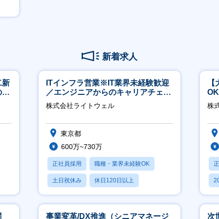
新着求人
二新
ITインフラ営業※IT業界未経験歓迎
【
のマ
／エンジニアからのキャリアチェン
O
修充
ジ可※【週3～4日リモート可能】
万
株式会社ライトウェル
株式
東京都
600万~730万
正社員採用
職種・業界未経験OK
土日祝休み
休日120日以上
2
月残業20時間以内
休
関
事業変革/DX推進（シニアマネージ
次