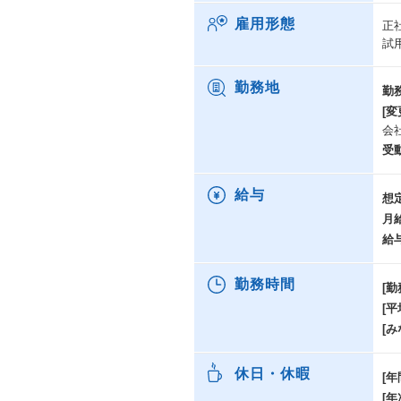
雇用形態
正
試
勤務地
勤
[変
会
受
給与
想
月
給
勤務時間
[勤
[
[み
休日・休暇
[年
[