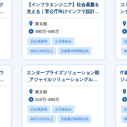
ク
【インフラエンジニア】社会基盤を
コ
ジ
支える｜官公庁向けインフラ設計～
ン
運用｜上流工程から携わりリーダー
ル
東京都
へ
480万~680万
正社員採用
土日祝休み
休日120日以上
月残業20時間以内
休
賞与あり
ウ
エンタープライズソリューション部
I
エ
_アジャイルソリューショングルー
ジ
プ_エンジニア
イ
東京都
510万~680万
正社員採用
土日祝休み
休日120日以上
月残業20時間以内
休