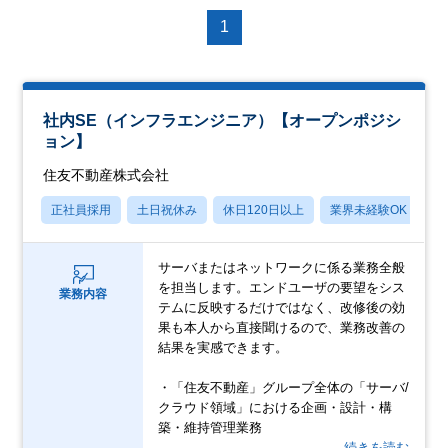
1
社内SE（インフラエンジニア）【オープンポジシ
ョン】
住友不動産株式会社
正社員採用
土日祝休み
休日120日以上
業界未経験OK
月
サーバまたはネットワークに係る業務全般
を担当します。エンドユーザの要望をシス
業務内容
テムに反映するだけではなく、改修後の効
果も本人から直接聞けるので、業務改善の
結果を実感できます。
・「住友不動産」グループ全体の「サーバ/
クラウド領域」における企画・設計・構
築・維持管理業務
…続きを読む