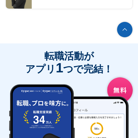
転職活動が
1
アプリ
つで完結！