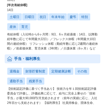
[年次有給休暇]
14日
土曜日
日曜日
祝日
年末年始
慶弔
特別
産休
育児
有給休暇（入社時から6ヶ月間：9日、6ヶ月経過後：14日、以降勤
続年数に応じて年間最大22日）／フレックス休暇（年間最大10日
間の連続休暇） リフレッシュ休暇（勤続年数に応じ2週間の連続休
暇）／前産後休業、育児休業（3年間）／介護休業（6ヶ月）など
手当・福利厚生
退職金
財形貯蓄制度
定期健康診断
その他
通勤手当
残業手当
【技術認定評価に基づく手当あり】 技術力を年１回技術認定評価
委員会で評価し、評価結果に応じて、給与に完全上乗せの「技術
手当」が最大90,000円/月支給されます （前年の実績に応じ、入社
2年目から支給されます） 【福利厚生】 社員持株会、団体生命、