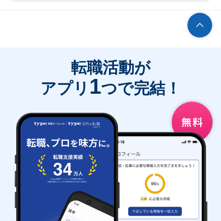
転職活動が
1
アプリ
つで完結！