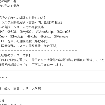
更の範囲：有
社の定める業務
下記いずれかの経験をお持ちの方】
．システム開発経験（言語不問、原則3年程度）
下の言語・システムでの経験優遇
HP ②SQL ③MySQL ④JavaScript ⑤CentOS
Query ⑦Node.js ⑧Ruby ⑨Linux ⑩Vmware
．PHPを用いた開発経験（年数不問）
．医療分野のシステム開発経験（年数不問）
＝＝＝＝＝＝＝＝＝＝＝＝＝＝＝＝＝＝＝＝＝＝＝＝＝＝
入社後のフォロー体制】
JTおよび研修を通じて、電子カルテ機能等の基礎知識を段階的に習得していた
療業界未経験の方でも、丁寧にフォローします。
になし
修 短大 高専 大学 大学院
社員