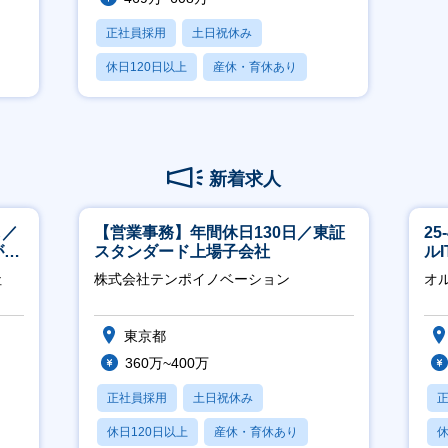
正社員採用
土日祝休み
休日120日以上
産休・育休あり
月残業20時間以内
新着求人
し／
【営業事務】年間休日130日／東証
2
が身
スタンダード上場子会社
ル
社
株式会社テンポイノベーション
オ
東京都
360万~400万
正社員採用
土日祝休み
休日120日以上
産休・育休あり
休