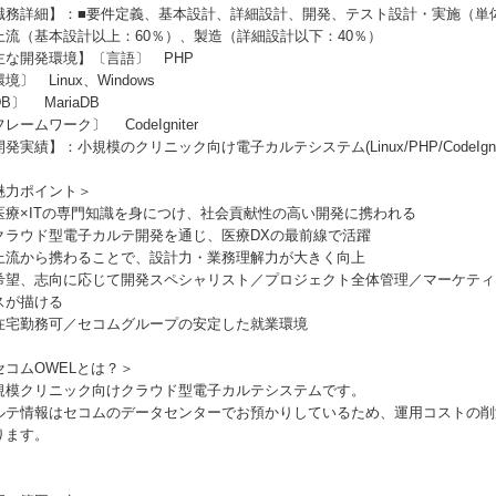
職務詳細】：■要件定義、基本設計、詳細設計、開発、テスト設計・実施（単
上流（基本設計以上：60％）、製造（詳細設計以下：40％）
主な開発環境】〔言語〕 PHP
境〕 Linux、Windows
B〕 MariaDB
レームワーク〕 CodeIgniter
発実績】：小規模のクリニック向け電子カルテシステム(Linux/PHP/CodeIgnite
魅力ポイント＞
医療×ITの専門知識を身につけ、社会貢献性の高い開発に携われる
クラウド型電子カルテ開発を通じ、医療DXの最前線で活躍
上流から携わることで、設計力・業務理解力が大きく向上
希望、志向に応じて開発スペシャリスト／プロジェクト全体管理／マーケティ
スが描ける
在宅勤務可／セコムグループの安定した就業環境
セコムOWELとは？＞
規模クリニック向けクラウド型電子カルテシステムです。
ルテ情報はセコムのデータセンターでお預かりしているため、運用コストの削
ります。