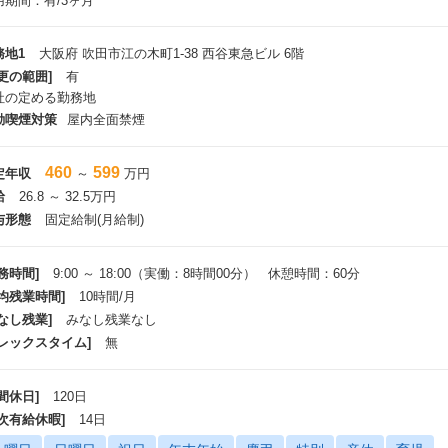
用期間：有/3ヶ月
務地1
大阪府 吹田市江の木町1-38 西谷東急ビル 6階
更の範囲]
有
社の定める勤務地
動喫煙対策
屋内全面禁煙
460
599
定年収
～
万円
給
26.8 ～ 32.5万円
与形態
固定給制(月給制)
務時間]
9:00 ～ 18:00（実働：8時間00分） 休憩時間：60分
平均残業時間]
10時間/月
なし残業]
みなし残業なし
フレックスタイム]
無
間休日]
120日
年次有給休暇]
14日