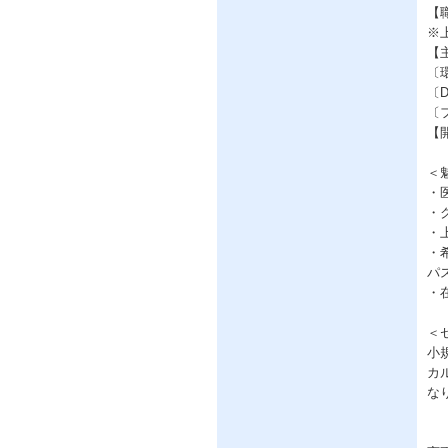
【
※
【
〔環
〔D
〔フ
【開
＜
・
・
・
・
パ
・
＜
小
カ
な