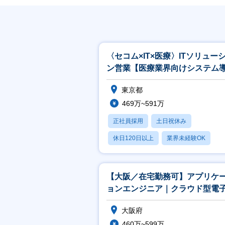
〈セコム×IT×医療〉ITソリュー
ン営業【医療業界向けシステム
／反響・既存営業メイン】
東京都
469万~591万
正社員採用
土日祝休み
休日120日以上
業界未経験OK
産休・育休あり
【大阪／在宅勤務可】アプリケ
ョンエンジニア｜クラウド型電
ルテ付属プログラム開発
大阪府
460万~599万