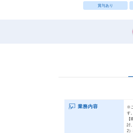
賞与あり
業務内容
※
す
【
討
2