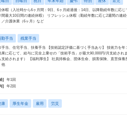
土曜日
日曜日
祝日
年末年始
慶弔
特別
産休
育児
給休暇（入社時から6ヶ月間：9日、6ヶ月経過後：14日、以降勤続年数に応じ
年間最大10日間の連続休暇） リフレッシュ休暇（勤続年数に応じ2週間の連
）／介護休業（6ヶ月）など
通勤手当
残業手当
市手当、住宅手当、扶養手当 【技術認定評価に基づく手当あり】 技術力を年
結果に応じて、給与に完全上乗せの「技術手当」が最大90,000円/月支給され
ら支給されます） 【福利厚生】 社員持株会、団体生命、損害保険、直営保養
 他
給]
年1回
与]
年2回
健康
厚生年金
雇用
労災