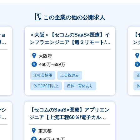
この企業の他の公開求人
ショ
＜大阪＞【セコムのSaaS×医療】イ
【
導入
ンフラエンジニア【週２リモート/電
ン
子カルテ/福利厚生◎】
テ
大阪府
460万~599万
正社員採用
土日祝休み
休日120日以上
産休・育休あり
休
月残業20時間以内
月
ーシ
【セコムのSaaS×医療】アプリエン
子カ
ジニア【上流工程60％/電子カルテ/
週２リモート/福利厚生◎】
東京都
469万~608万