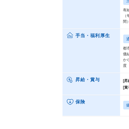
有
（
間
手当・福利厚生
都
価
か
度
昇給・賞与
[昇
[賞
保険