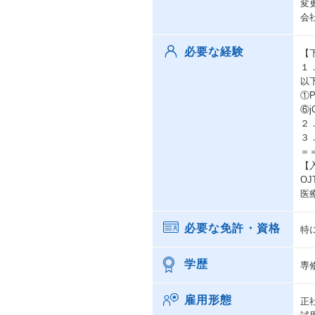
変
会
必要な経験
【
１
以
①P
⑥j
２
３
＝
【
O
医
必要な免許・資格
特
学歴
専
雇用形態
正