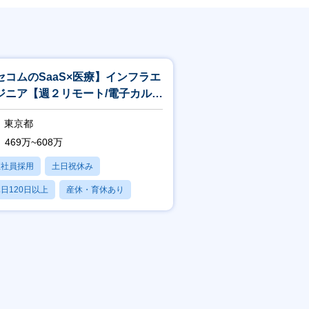
セコムのSaaS×医療】インフラエ
ジニア【週２リモート/電子カル
/福利厚生◎】
東京都
469万~608万
正社員採用
土日祝休み
日120日以上
産休・育休あり
残業20時間以内