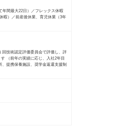
て年間最大22日）／フレックス休暇
続休暇）／前産後休業、育児休業（3年
１回技術認定評価委員会で評価し、評
ます （前年の実績に応じ、入社2年目
所、提携保養施設、奨学金返還支援制