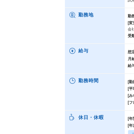
試
勤務地
勤
[変
会
受
給与
想
月
給
勤務時間
[勤
[
[み
[
休日・休暇
[年
[