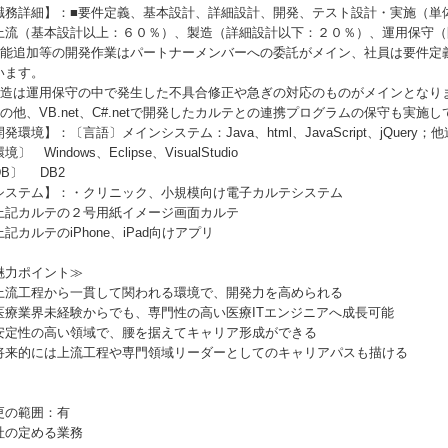
職務詳細】：■要件定義、基本設計、詳細設計、開発、テスト設計・実施（単
上流（基本設計以上：６０％）、製造（詳細設計以下：２０％）、運用保守（
機能追加等の開発作業はパートナーメンバーへの委託がメイン、社員は要件定
います。
製造は運用保守の中で発生した不具合修正や急ぎの対応のものがメインとなり
その他、VB.net、C#.netで開発したカルテとの連携プログラムの保守も実施
発環境】：〔言語〕メインシステム：Java、html、JavaScript、jQuery；他連
境〕 Windows、Eclipse、VisualStudio
DB〕 DB2
システム】：・クリニック、小規模向け電子カルテシステム
上記カルテの２号用紙イメージ画面カルテ
記カルテのiPhone、iPad向けアプリ
魅力ポイント≫
上流工程から一貫して関われる環境で、開発力を高められる
医療業界未経験からでも、専門性の高い医療ITエンジニアへ成長可能
安定性の高い領域で、腰を据えてキャリア形成ができる
将来的には上流工程や専門領域リーダーとしてのキャリアパスも描ける
更の範囲：有
社の定める業務