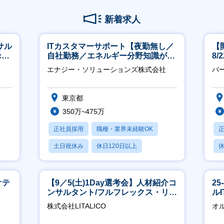
新着求人
サル
ITカスタマーサポート【夜勤無し／
【
h
自社勤務／エネルギー分野知識が身
8
につきます】
エナジー・ソリューションズ株式会社
パ
東京都
350万~475万
正社員採用
職種・業界未経験OK
土日祝休み
休日120日以上
休
産休・育休あり
ケテ
【9／5(土)1Day選考会】人材紹介コ
2
ンサルタント/フルフレックス・リモ
ル
ート/育休最長6年取得可
株式会社LITALICO
オ