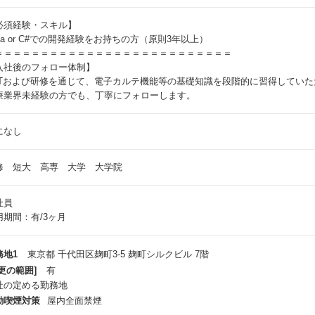
必須経験・スキル】
ava or C#での開発経験をお持ちの方（原則3年以上）
＝＝＝＝＝＝＝＝＝＝＝＝＝＝＝＝＝＝＝＝＝＝＝＝＝＝
入社後のフォロー体制】
JTおよび研修を通じて、電子カルテ機能等の基礎知識を段階的に習得していた
療業界未経験の方でも、丁寧にフォローします。
になし
修 短大 高専 大学 大学院
社員
用期間：有/3ヶ月
務地1
東京都 千代田区麹町3-5 麹町シルクビル 7階
更の範囲]
有
社の定める勤務地
動喫煙対策
屋内全面禁煙