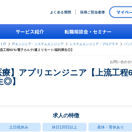
マイペ
よくある質問
採用ご担当者様
サービス紹介
転職相談会・セミナー
トIT
ITエンジニア・システムエンジニア
システムエンジニア・プログラマ
パッ
流工程60％/電子カルテ/週２リモート/福利厚生◎】
お問い合わせ番
×医療】アプリエンジニア【上流工程6
生◎】
求人の特徴
土日祝休み
休日120日以上
産休・育休あり