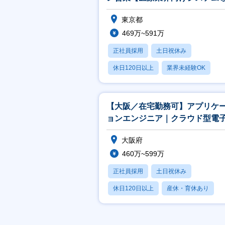
／反響・既存営業メイン】
東京都
469万~591万
正社員採用
土日祝休み
休日120日以上
業界未経験OK
産休・育休あり
【大阪／在宅勤務可】アプリケ
ョンエンジニア｜クラウド型電
ルテ付属プログラム開発
大阪府
460万~599万
正社員採用
土日祝休み
休日120日以上
産休・育休あり
月残業20時間以内