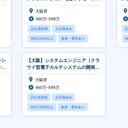
子カルテ/福利厚生◎】
テ
大阪府
460万~599万
正社員採用
土日祝休み
休日120日以上
産休・育休あり
休
月残業20時間以内
月
ーシ
【大阪】システムエンジニア（クラ
子カ
ウド型電子カルテシステムの開発）
【自社開発/週２リモート/時差出
大阪府
勤】
460万~599万
正社員採用
土日祝休み
休日120日以上
産休・育休あり
月残業20時間以内