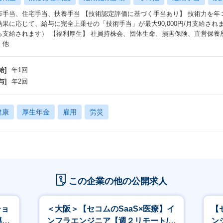
市手当、住宅手当、扶養手当 【技術認定評価に基づく手当あり】 技術力を年
結果に応じて、給与に完全上乗せの「技術手当」が最大90,000円/月支給され
ら支給されます） 【福利厚生】 社員持株会、団体生命、損害保険、直営保養
 他
給]
年1回
与]
年2回
健康
厚生年金
雇用
労災
この企業の他の公開求人
ショ
＜大阪＞【セコムのSaaS×医療】イ
【
導入
ンフラエンジニア【週２リモート/電
ン