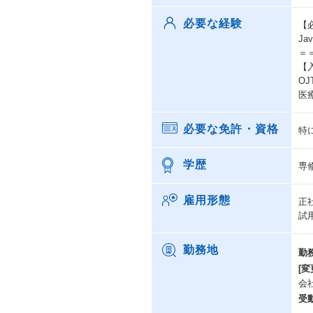
必要な経験
【
J
＝
【
O
医
必要な免許・資格
特
学歴
専
雇用形態
正
試
勤務地
勤
[変
会
受