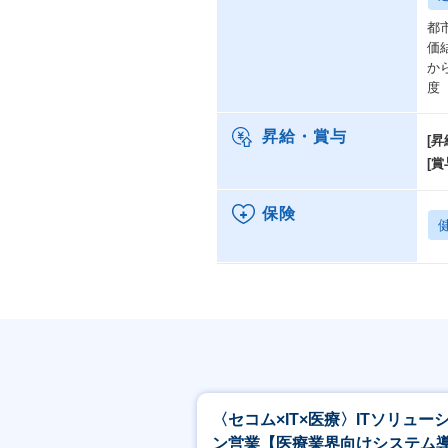
都
価
か
度
昇給・賞与
[昇
[賞
保険
〈セコム×IT×医療〉ITソリュー
ン営業【医療業界向けシステム