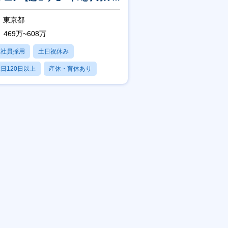
/福利厚生◎】
東京都
469万~608万
正社員採用
土日祝休み
日120日以上
産休・育休あり
残業20時間以内