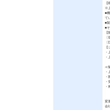
【
※
■
て
■
■
【開
〔環
〔
【
・
・上
≪
・
・
・
・
変
会