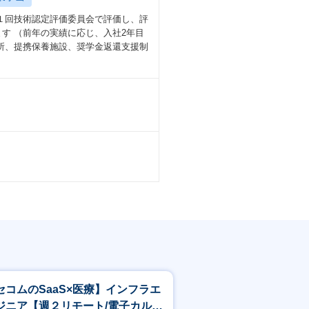
１回技術認定評価委員会で評価し、評
ます （前年の実績に応じ、入社2年目
所、提携保養施設、奨学金返還支援制
セコムのSaaS×医療】インフラエ
ジニア【週２リモート/電子カル