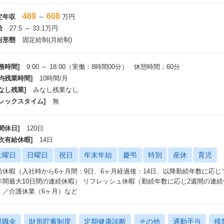
469
608
定年収
～
万円
給
27.5 ～ 33.1万円
与形態
固定給制(月給制)
務時間]
9:00 ～ 18:00（実働：8時間00分） 休憩時間：60分
平均残業時間]
10時間/月
なし残業]
みなし残業なし
フレックスタイム]
無
間休日]
120日
年次有給休暇]
14日
土曜日
日曜日
祝日
年末年始
慶弔
特別
産休
育児
給休暇（入社時から6ヶ月間：9日、6ヶ月経過後：14日、以降勤続年数に応じ
年間最大10日間の連続休暇） リフレッシュ休暇（勤続年数に応じ2週間の連
）／介護休業（6ヶ月）など
退職金
財形貯蓄制度
定期健康診断
その他
通勤手当
残