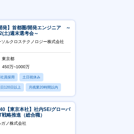
開発】首都圏/開発エンジニア ～
/22(土)週末選考会～
ーソルクロステクノロジー株式会社
東京都
450万~1000万
正社員採用
土日祝休み
日120日以上
月残業20時間以内
賞与あり
5-40【東京本社】社内SE/グローバ
IT戦略推進（総合職）
ルガノ株式会社