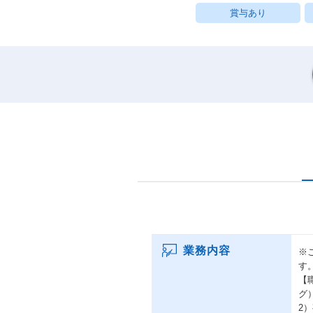
賞与あり
業務内容
※
す
【
グ
2