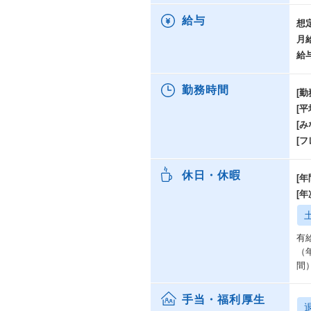
給与
想
月
給
勤務時間
[勤
[
[み
[
休日・休暇
[年
[
有
（
間
手当・福利厚生