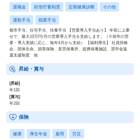
退職金
財形貯蓄制度
定期健康診断
その他
通勤手当
残業手当
都市手当、住宅手当、扶養手当 【営業導入手当あり】 年収に上乗
せで、最大10万円/月の営業導入手当を支給します。（※前年の営
業・導入実績に応じ、毎年4月から支給） 【福利厚生】 社員持株
会、団体生命、損害保険、直営保養所、提携保養施設、奨学金返
還支援制度 他
昇給・賞与
[昇給]
年1回
[賞与]
年2回
保険
健康
厚生年金
雇用
労災