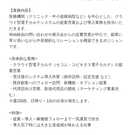
【業務内容】
医療機関（クリニック・中小規模病院など）を中心とした、クラ
ウド型電子カルテシステムの提案営業および導入業務を担当いた
だきます。
Web経由の問い合わせや展示会からの反響営業が中心で、顧客に
寄り添いながら中長期的なリレーションを構築できるポジション
です。
<具体的な業務>
・クラウド型電子カルテ（セコム・ユビキタス電子カルテ）の提
案営業
・受注後のシステム導入作業（操作説明・設定支援 など）
・既存顧客へのフォロー訪問、新機能・オプション提案
・代理店向け営業、新規代理店の開拓（マーケティング要素含
む）
※週1回程、日帰り～1泊の出張が発生します。
<特徴>
・提案～導入～稼働後フォローまで一気通貫で担当
・導入完了時には大きな達成感が味わえる仕事