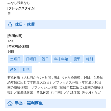
みなし残業なし
[フレックスタイム]
無
休日・休暇
[年間休日]
120日
[年次有給休暇]
14日
土曜日
日曜日
祝日
年末年始
慶弔
特別
産休
育児
有給休暇（入社時から6ヶ月間：9日、6ヶ月経過後：14日、以降勤
続年数に応じて年間最大22日）／フレックス休暇（年間最大10日
間の連続休暇） リフレッシュ休暇（勤続年数に応じ2週間の連続休
暇）／前産後休業、育児休業（3年間）／介護休業（6ヶ月）など
手当・福利厚生