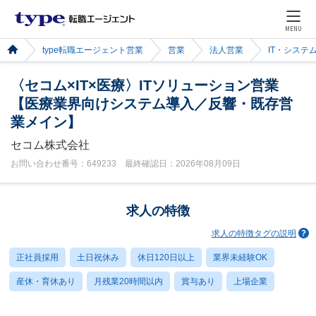
MENU
type転職エージェント営業
営業
法人営業
IT・システ
〈セコム×IT×医療〉ITソリューション営業
【医療業界向けシステム導入／反響・既存営
業メイン】
セコム株式会社
お問い合わせ番号：649233 最終確認日：2026年08月09日
求人の特徴
求人の特徴タグの説明
正社員採用
土日祝休み
休日120日以上
業界未経験OK
産休・育休あり
月残業20時間以内
賞与あり
上場企業