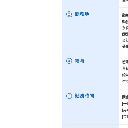
備
勤務地
勤
勤
奈
[変
会
受
給与
想
月
給
年
勤務時間
[勤
[
[み
[