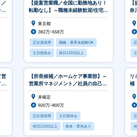
）／
【提案営業職／全国に勤務地あり！
【
ライ
転勤なし】～職種未経験歓迎/住宅手
奈
等
当あり/ルート営業～
制
東京都
◎
382万~558万
正社員採用
職種・業界未経験OK
土日祝休み
休日120日以上
産休・育休あり
て営
【所長候補／ホームケア事業部】～
リ
／年
営業所マネジメント／社員の自己実
補
現と成長を支援／年収600万以上～
未確定
600万~800万
正社員採用
土日祝休み
休日120日以上
産休・育休あり
休
賞与あり
月