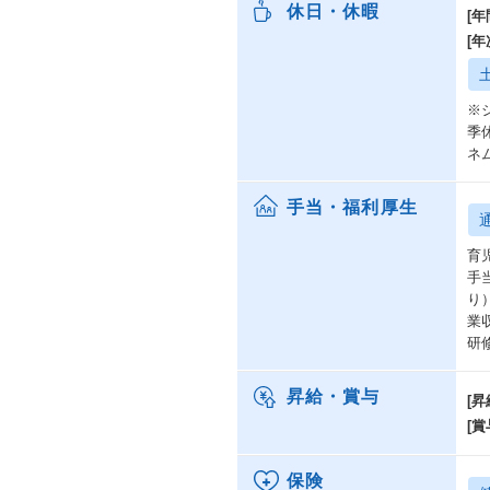
休日・休暇
[年
[
※
季
ネ
手当・福利厚生
育
手
り
業
研
昇給・賞与
[昇
[賞
保険