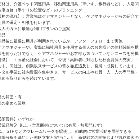
商材は、介護ベッド関連用具、移動関連用具（車いす、歩行器など）、入浴関
住宅改修（手すりの設置など）のプランニング
業務の流れ】：営業先はケアマネジャーとなり、ケアマネジャーからの紹介で
用具の選定・相談を行います。
個人の方々に最適な利用プランのご提案
納品
納品後に最適に用具が利用されているか、アフターフォローまで実施
ケアマネジャーや、実際に福祉用具を使用する個人のお客様との信頼関係を構
望を伺うだけでなく、ケアマネジャーやお客様も気づいていないニーズを発掘
特徴】 ：高齢化社会において、今後「高齢者に対応した社会資源の充実」「
る中、同社は、創業以来サービスの質を徹底追及し、発展・成長しています。
ンタル事業に社内資源を集中させ、サービスの向上や社員一人一人の専門性・
高める取り組みを続けています。
更の範囲：有
社の定める業務
必須要件】いずれか
営業経験5年以上（営業商材については有形・無形問わず）
3C、STPなどのフレームワークを駆使し、戦略的に営業活動を展開できる
市場分析を基にした戦略立案と実行により、新規顧客の開拓および既存顧客の