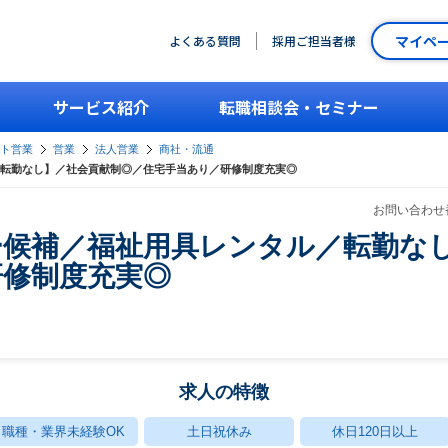
マイペ
よくある質問
採用ご担当者様
サービス紹介
転職相談会・セミナー
ント営業
営業
法人営業
商社・流通
転勤なし】／社会貢献制◎／住宅手当あり／研修制度充実◎
お問い合わせ番
ー候補／福祉用具レンタル／転勤な
研修制度充実◎
求人の特徴
職種・業界未経験OK
土日祝休み
休日120日以上