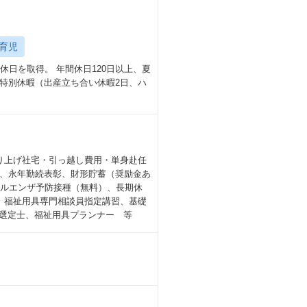
育児
日を取得。 年間休日120日以上、夏
特別休暇（出産立ち合い休暇2日、ハ
り上げ社宅・引っ越し費用・単身赴任
、永年勤続表彰、財形貯蓄（奨励金あ
フルエンザ予防接種（無料）、長期休
、福祉用具専門相談員指定講習、基礎
具選定士、福祉用具プランナー 等