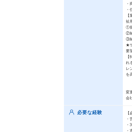
・
・
【
祉
①
②
③
★
要
【
れ
レ
を
変
会
必要な経験
【
・
・
・