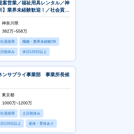
提案営業／福祉用具レンタル／神
川】業界未経験歓迎！／社会貢献
◎／住宅手当あり／研修制度充実
神奈川県
382万~558万
正社員採用
職種・業界未経験OK
土日祝休み
休日120日以上
産休・育休あり
ネンサプライ事業部 事業所長候
東京都
1000万~1200万
正社員採用
土日祝休み
日120日以上
産休・育休あり
残業20時間以内