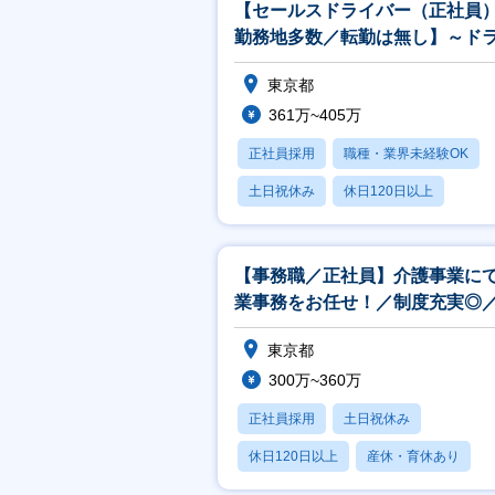
【セールスドライバー（正社員
勤務地多数／転勤は無し】～ド
バー未経験OK／福祉用具の調整
東京都
～
361万~405万
正社員採用
職種・業界未経験OK
土日祝休み
休日120日以上
産休・育休あり
【事務職／正社員】介護事業に
業事務をお任せ！／制度充実◎
間休日120日以上！
東京都
300万~360万
正社員採用
土日祝休み
休日120日以上
産休・育休あり
月残業20時間以内