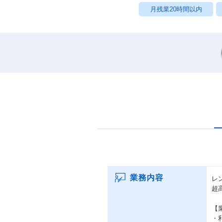
月残業20時間以内
業務内容
レ
超
【
・