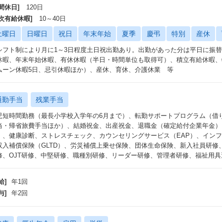
間休日]
120日
年次有給休暇]
10～40日
土曜日
日曜日
祝日
年末年始
夏季
慶弔
特別
産休
シフト制により月に1～3日程度土日祝出勤あり。出勤があった分は平日に振替休
休暇、年末年始休暇、有休休暇（半日・時間単位も取得可）、積立有給休暇、
ムーン休暇5日、忌引休暇ほか）、産休、育休、介護休業 等
通勤手当
残業手当
児短時間勤務（最長小学校入学年の6月まで）、転勤サポートプログラム（借
当・帰省旅費手当ほか）、結婚祝金、出産祝金、退職金（確定給付企業年金）
）、健康診断、ストレスチェック、カウンセリングサービス（EAP）、イン
収入補償保険（GLTD）、労災補償上乗せ保険、団体生命保険、新入社員研修
修、OJT研修、中堅研修、職種別研修、リーダー研修、管理者研修、福祉用
給]
年1回
与]
年2回