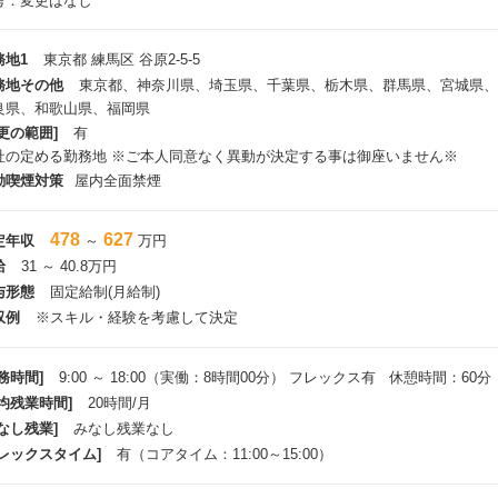
考：変更はなし
務地1
東京都 練馬区 谷原2-5-5
務地その他
東京都、神奈川県、埼玉県、千葉県、栃木県、群馬県、宮城県、
良県、和歌山県、福岡県
更の範囲]
有
社の定める勤務地 ※ご本人同意なく異動が決定する事は御座いません※
動喫煙対策
屋内全面禁煙
478
627
定年収
～
万円
給
31 ～ 40.8万円
与形態
固定給制(月給制)
収例
※スキル・経験を考慮して決定
務時間]
9:00 ～ 18:00（実働：8時間00分） フレックス有 休憩時間：60分
平均残業時間]
20時間/月
なし残業]
みなし残業なし
フレックスタイム]
有（コアタイム：11:00～15:00）