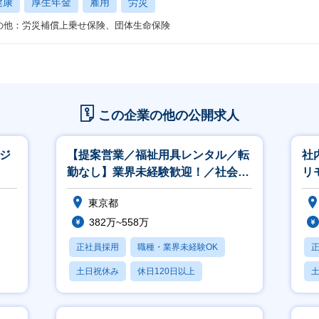
健康
厚生年金
雇用
労災
の他：労災補償上乗せ保険、団体生命保険
この企業の他の公開求人
ージ
【提案営業／福祉用具レンタル／転
社
勤なし】業界未経験歓迎！／社会貢
リ
献制◎／住宅手当あり／研修制度充
東京都
実◎
382万~558万
正社員採用
職種・業界未経験OK
土日祝休み
休日120日以上
産休・育休あり