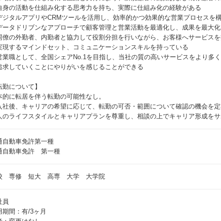
自身の活動を仕組み化する思考力を持ち、実際に仕組み化の経験がある
デジタルアプリやCRMツールを活用し、効率的かつ効果的な営業プロセスを
データドリブンなアプローチで顧客管理と営業活動を最適化し、成果を最大化
同僚の外勤者、内勤者と協力して役割分担を行いながら、お客様へサービスを
実現するマインドセット、コミュニケーションスキルを持っている
営業職として、全国シェアNo.1を目指し、当社の質の高いサービスをより多
追求していくことにやりがいを感じることができる
転勤について】
本的に転居を伴う転勤の可能性なし。
入社後、キャリアの希望に応じて、転勤の可否・範囲について確認の機会を定
人のライフスタイルとキャリアプランを尊重し、相談の上でキャリア形成をサ
通自動車免許第一種
通自動車免許 第一種
校 専修 短大 高専 大学 大学院
社員
用期間：有/3ヶ月