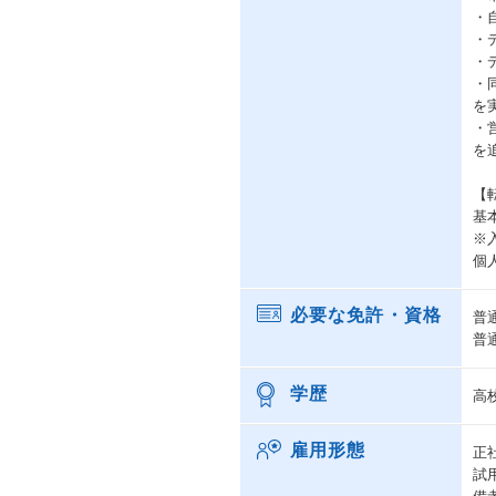
・
・
・
・
を
・
を
【
基
※
個
必要な免許・資格
普
普
学歴
高
雇用形態
正
試