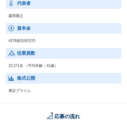
います。最先端のデジタル技術を活用し、お客さまとの共創を通
代表者
じて、人やモノ、プロセスを企業・産業の枠を超えてつなぎ、バ
リューチェーン全体で新たな価値を生み出します。
森田隆之
◆ネットワークサービス事業
資本金
通信事業者向けに、ネットワーク構築に必要な機器や運用管理の
ための基盤システム、運用サービスなどを提供しています。さら
4278億3100万円
に、IoT/5G時代に向けてネットワークへのニーズが多様化する
中、テレコムキャリア市場で培ったネットワークの強みをサービ
従業員数
スプロバイダや製造業、流通・サービス業、自治体などの市場に
展開していきます。
22,271名 （平均年齢：41歳）
◆グローバル事業
海外市場を対象として、セーファーシティ（パブリックセーフテ
株式公開
ィ、デジタル・ガバメント、デジタル・ファイナンス）、サービ
スプロバイダ向けソフトウェア・サービス、海洋システムなどを
東証プライム
提供しています。AI、IoT関連の先端技術を活用し、安全・安心で
効率・公平な都市の実現をはじめとする社会課題の解決に貢献し
ていきます。
応募の流れ