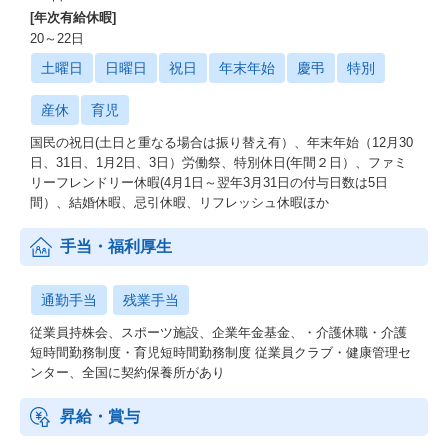
[年次有給休暇]
20～22日
土曜日
日曜日
祝日
年末年始
慶弔
特別
産休
育児
国民の祝日(土日と重なる場合は振り替え有）、年末年始（12月30
日、31日、1月2日、3日）労働祭、特別休日(年間２日）、ファミ
リーフレンドリー休暇(4月1日～翌年3月31日の付与日数は5日
間）、結婚休暇、忌引休暇、リフレッシュ休暇ほか
手当・福利厚生
通勤手当
残業手当
従業員持株会、スポーツ施設、企業年金基金、・介護休職・介護
短時間勤務制度・育児短時間勤務制度 従業員クラブ・健康管理セ
ンター、全国に契約保養所があり
昇給・賞与