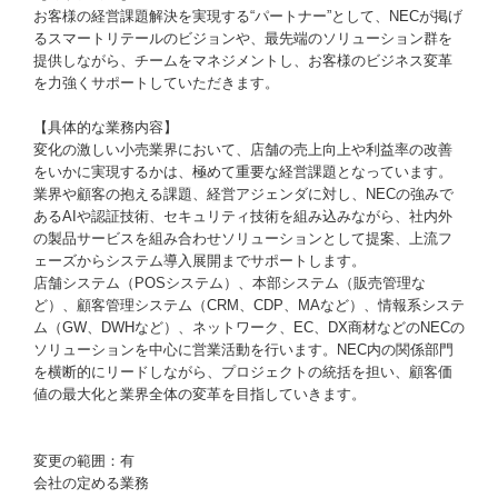
お客様の経営課題解決を実現する“パートナー”として、NECが掲げ
るスマートリテールのビジョンや、最先端のソリューション群を
提供しながら、チームをマネジメントし、お客様のビジネス変革
を力強くサポートしていただきます。
【具体的な業務内容】
変化の激しい小売業界において、店舗の売上向上や利益率の改善
をいかに実現するかは、極めて重要な経営課題となっています。
業界や顧客の抱える課題、経営アジェンダに対し、NECの強みで
あるAIや認証技術、セキュリティ技術を組み込みながら、社内外
の製品サービスを組み合わせソリューションとして提案、上流フ
ェーズからシステム導入展開までサポートします。
店舗システム（POSシステム）、本部システム（販売管理な
ど）、顧客管理システム（CRM、CDP、MAなど）、情報系システ
ム（GW、DWHなど）、ネットワーク、EC、DX商材などのNECの
ソリューションを中心に営業活動を行います。NEC内の関係部門
を横断的にリードしながら、プロジェクトの統括を担い、顧客価
値の最大化と業界全体の変革を目指していきます。
変更の範囲：有
会社の定める業務