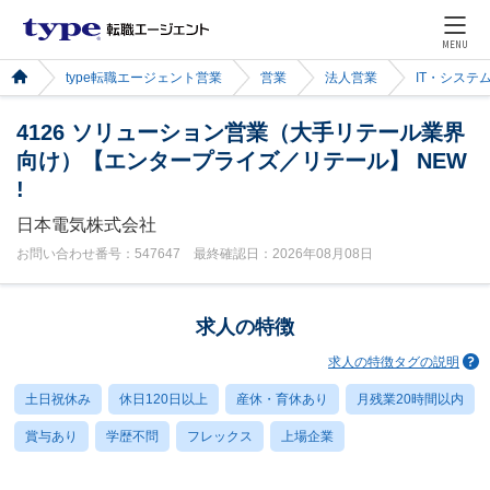
MENU
type転職エージェント営業
営業
法人営業
IT・システ
4126 ソリューション営業（大手リテール業界
向け）【エンタープライズ／リテール】 NEW
!
日本電気株式会社
お問い合わせ番号：547647 最終確認日：2026年08月08日
求人の特徴
求人の特徴タグの説明
土日祝休み
休日120日以上
産休・育休あり
月残業20時間以内
賞与あり
学歴不問
フレックス
上場企業