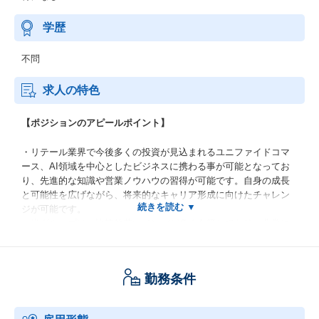
学歴
不問
求人の特色
【ポジションのアピールポイント】
・リテール業界で今後多くの投資が見込まれるユニファイドコマ
ース、AI領域を中心としたビジネスに携わる事が可能となってお
り、先進的な知識や営業ノウハウの習得が可能です。自身の成長
と可能性を広げながら、将来的なキャリア形成に向けたチャレン
ジが可能です。
・当グループは、比較的若いメンバが多く在籍しており、非常に
明るく、メンバ同士お互いに協力し合う風土が形成されていま
す。勤務形態はスーパーフレックスタイム制度を採用しており、
自己裁量で柔軟に就業時間を設定できます。
勤務条件
・最先端のAI技術や顔認証技術を活用した次世代店舗など様々な
新規領域を一緒に開拓していきましょう！
・「ビューティー」「ヘルスケア」をキーワードとしたリテール