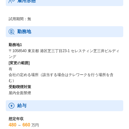
雇用形態
以外の領域にもチャレンジいただくことも可能です。
【入社後の想定キャリアパス】
試用期間：無
ソリューション営業として、チームのアカウント戦略の計画、立
案をおこない、NEC内の関係各部門をリードしながら、事業拡大
勤務地
を推進いただくことを期待しています。
ソリューション営業としてご経験を積んでいただいた後は、管理
勤務地1
職として自チームのマネジメントを担いながら、組織としての成
〒1058540 東京都 港区芝三丁目23-1 セレスティン芝三井ビルディ
果創出に貢献いただくキャリアパスをご用意しています。
ング
[変更の範囲]
有
会社の定める場所（該当する場合はテレワークを行う場所を含
む）
受動喫煙対策
屋内全面禁煙
給与
想定年収
480
660
～
万円