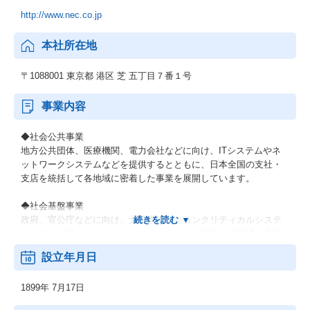
http://www.nec.co.jp
本社所在地
〒1088001 東京都 港区 芝 五丁目７番１号
事業内容
◆社会公共事業
地方公共団体、医療機関、電力会社などに向け、ITシステムやネ
ットワークシステムなどを提供するとともに、日本全国の支社・
支店を統括して各地域に密着した事業を展開しています。
◆社会基盤事業
政府、官公庁などに向け、大規模ミッションクリティカルシステ
ムやネットワークシステムといった、人々が安心して快適に生活
できるための社会インフラを提供しています。
設立年月日
◆エンタープライズ事業
1899年 7月17日
製造業、流通・サービス業、金融業などの民需向けにITソリュー
ションを提供し、お客さまの新サービス立ち上げなどに貢献して