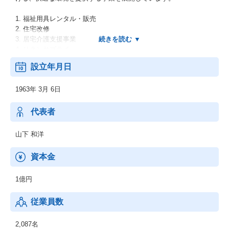
1. 福祉用具レンタル・販売
2. 住宅改修
3. 居宅介護支援事業
4. リネンサプライ
5. 寝具リース
設立年月日
6. 受託サービス事業
1963年 3月 6日
代表者
山下 和洋
資本金
1億円
従業員数
2,087名