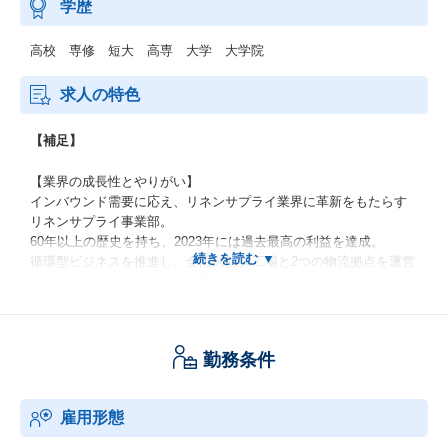
学歴
高校 専修 短大 高専 大学 大学院
求人の特色
【補足】
【業界の成長性とやりがい】
インバウンド需要に応え、リネンサプライ業界に革新をもたらす
リネンサプライ事業部。
60年以上の歴史を持ち、2023年には過去最高の利益を達成。
循環型ビジネスを推進し、全国6拠点8工場と2つの物流拠点を運営
とさらには新しい工場建設を通じて大型投資を行います。
全社でのDXを駆使し、業務の効率化を図り、観光立国推進のイン
フラサービスを追求します。
勤務条件
【ヤマシタで得られる経験】
・社会課題解決：観光立国実現という社会課題をテーマとした事
業モデルをスケールさせる経験
雇用形態
・DXを活用したCX拡張：拡大する事業環境で、DXを活用し、科
学的なマーケティング・営業メカニズムをリードする経験