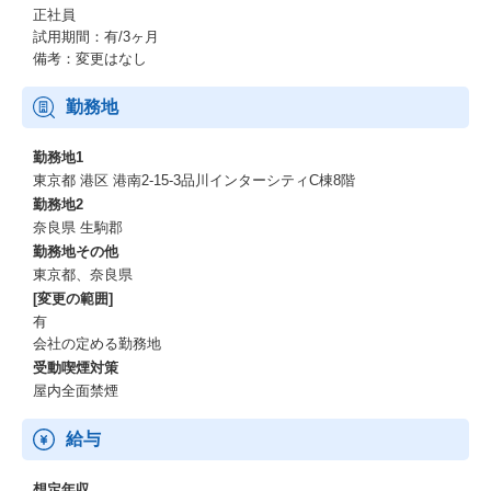
・高度なマネジメント：コストリーダシップ戦略と品質を両立さ
正社員
せる高度なマネジメント経験
試用期間：有/3ヶ月
・大型投資：数十億規模の工場新設に伴う大型投資を通じた、事
備考：変更はなし
業変革に挑戦できる経験
・社員数1000名程度の顔と名前の見える距離と成長の"手触り
勤務地
感"を持ちながら、事業推進できる経験
・組織変革：豊富な経験を持つプロパー社員、多様な経験を有す
勤務地1
る経営陣と現場にハンズオンで入り組織変革を推進できる経験
東京都 港区 港南2‐15‐3品川インターシティC棟8階
勤務地2
奈良県 生駒郡
勤務地その他
東京都、奈良県
[変更の範囲]
有
会社の定める勤務地
受動喫煙対策
屋内全面禁煙
給与
想定年収