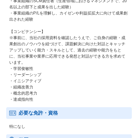
・事業組織のSCM責任者（生産領域におけるマネジメントで、20
名以上の部下と成果を出した経験）
・事業組織のP/Lを理解し、カイゼンや利益拡拡大に向けて成果創
出された経験
【コンピテンシー】
※事前に、当社の採用資料を確認したうえで、ご自身の経験・成
果創出のノウハウを紐づけて、課題解決に向けた対話とキャッチ
アップしていく能力・スキルとして、過去の経験や能力をもと
に、当社事業や業界に応用できる発想と対話ができる方を求めて
います。
・学習俊敏性
・リーダーシップ
・イニシアティブ
・組織改善力
・概念的思考力
・達成指向性
必要な免許・資格
特になし