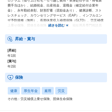
ログラム（借り上げ社宅・引っ越し費用・単身赴任手当・帰省旅
費手当ほか）、結婚祝金、出産祝金、退職金（確定給付企業年
金）、永年勤続表彰、財形貯蓄（奨励金あり）、健康診断、スト
レスチェック、カウンセリングサービス（EAP）、インフルエン
ザ予防接種（無料）、長期休業収入補償保険（GLTD）、労災補償
上乗せ保険、団体生命保険、新入社員研修、福祉用具専門相談員
指定講習、基礎研修、OJT研修、中堅研修、職種別研修、リーダ
ー研修、管理者研修、福祉用具選定士、福祉用具プランナー 等
昇給・賞与
[昇給]
年1回
[賞与]
年2回
保険
健康
厚生年金
雇用
労災
その他：労災補償上乗せ保険、団体生命保険