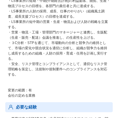
・LS事業所の短期・中期(中期経営計画)の利益顧客、開拓、生産・
物流プロセスの目標を、各部門の責任者と共に達成する。
・LS事業所の人財の採用、成長、仕事のやりがい（組織風土調
査、成長支援プロセス）の目標を達成する。
・LS事業所の短中期の営業・生産・物流および人財の戦略を立案
する。
・営業・物流・工場・管理部門のマネージャーと連携し、生販配
（生産・販売・配送）会議を推進し、の生産性を上げる。
・３C分析・STPを通じて、市場動向の分析と競争力の維持とし
て、市場の変化や競合状況を適切に分析し、組織が競争力を維持
し成長するための組織・人財の採用・育成・任用を計画し実行す
る。
・安全、リスク管理とコンプライアンスとして、適切なリスク管
理戦略を策定し、法規制や規制要件へのコンプライアンスを対応
する。
変更の範囲：有
会社の定める業務
必要な経験