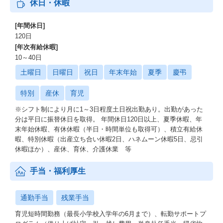
休日・休暇
[年間休日]
120日
[年次有給休暇]
10～40日
土曜日
日曜日
祝日
年末年始
夏季
慶弔
特別
産休
育児
※シフト制により月に1～3日程度土日祝出勤あり。出勤があった
分は平日に振替休日を取得。 年間休日120日以上、夏季休暇、年
末年始休暇、有休休暇（半日・時間単位も取得可）、積立有給休
暇、特別休暇（出産立ち合い休暇2日、ハネムーン休暇5日、忌引
休暇ほか）、産休、育休、介護休業 等
手当・福利厚生
通勤手当
残業手当
育児短時間勤務（最長小学校入学年の6月まで）、転勤サポートプ