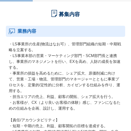
募集内容
業務内容
・LS事業所の生産(物流はなお可）、管理部門組織の短期・中期戦
略を立案する。
・LS事業本部の営業・マーケティング部門・SCM部門長と連携
し、事業所のマネジメントを行い、EXを高め、人財の成長を加速
する。
・事業所の損益を高めるために、シェア拡大、原価削減に向け
て、営業・工場・物流、管理部門のマネージャーとともに事業プ
ロセスを、定量的/定性的に分析、カイゼンする仕組みを作り、運
用する。
・担当エリアの売上、利益、顧客の開拓、シェア拡大を行う。
・お客様が、CX（より良いお客様の体験）感じ、ファンになるた
めの仕組みを企画、設計し、運用する。
【責任/アカウンタビリティ】
・短期・中期の売上、利益、顧客開拓の目標を達成する。