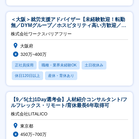
＜大阪＞就労支援アドバイザー【未経験歓迎！転勤
無／DYMグループ／ホスピタリティ高い方歓迎／土
日祝】
株式会社ワークスバリアフリー
大阪府
320万~400万
正社員採用
職種・業界未経験OK
土日祝休み
休日120日以上
産休・育休あり
【9／5(土)1Day選考会】人材紹介コンサルタント/フ
ルフレックス・リモート/育休最長6年取得可
株式会社LITALICO
東京都
450万~700万