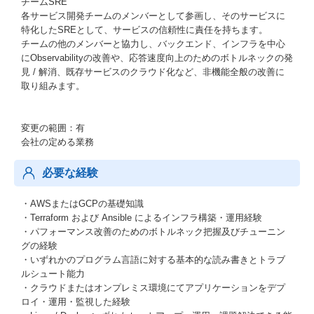
チームSRE
各サービス開発チームのメンバーとして参画し、そのサービスに
特化したSREとして、サービスの信頼性に責任を持ちます。
チームの他のメンバーと協力し、バックエンド、インフラを中心
にObservabilityの改善や、応答速度向上のためのボトルネックの発
見 / 解消、既存サービスのクラウド化など、非機能全般の改善に
取り組みます。
変更の範囲：有
会社の定める業務
必要な経験
・AWSまたはGCPの基礎知識
・Terraform および Ansible によるインフラ構築・運用経験
・パフォーマンス改善のためのボトルネック把握及びチューニン
グの経験
・いずれかのプログラム言語に対する基本的な読み書きとトラブ
ルシュート能力
・クラウドまたはオンプレミス環境にてアプリケーションをデプ
ロイ・運用・監視した経験