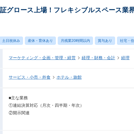
部】東証グロース上場！フレキシブルスペース業界
土日祝休み
産休・育休あり
月残業20時間以内
賞与あり
社宅・
マーケティング・企画・管理・経営
経理・財務・会計
経理
サービス・小売・外食
ホテル・旅館
■主な業務
①連結決算対応（月次・四半期・年次）
②開示関連