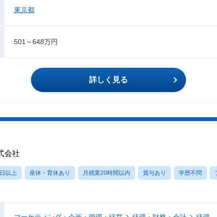
東京都
501～648万円
詳しく見る
式会社
0日以上
産休・育休あり
月残業20時間以内
賞与あり
学歴不問
マーケティング・企画・管理・経営
経理・財務・会計
経理