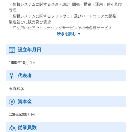
・情報システムに関する企画・設計･開発・構築・運用・保守及び
管理
・情報システムに関するソフトウェア及びハードウェアの開発・
製造並びに販売及び賃貸
・ITを用いたアウトソーシングサービスその他各種サービス
【経済産業省】
システムインテグレータ登録企業
設立年月日
【経済産業省】
1980年10月 1日
特定システムオペレーション認定企業
【総務省】
代表者
一般第二種電気通信事業者
玉置和彦
【国土交通省】
特定建設業電気工事業・電気通信工事業
資本金
129億5200万円
従業員数