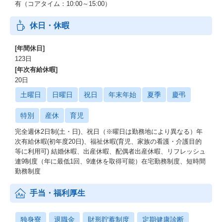
有（コアタイム：10:00～15:00）
休日・休暇
[年間休日]
123日
[年次有給休暇]
20日
土曜日
日曜日
祝日
年末年始
夏季
慶弔
特別
産休
育児
完全週休2日制(土・日)、祝日（※曜日は勤務地により異なる）年
次有給休暇(初年度20日)、福祉休暇(育児、家族の看護・介護目的
等に利用可) 結婚休暇、出産休暇、配偶者出産休暇、リフレッシュ
連9制度（年に最低1回、9連休を取得可能）在宅勤務制度、短時間
勤務制度
手当・福利厚生
独身寮
退職金
財形貯蓄制度
定期健康診断