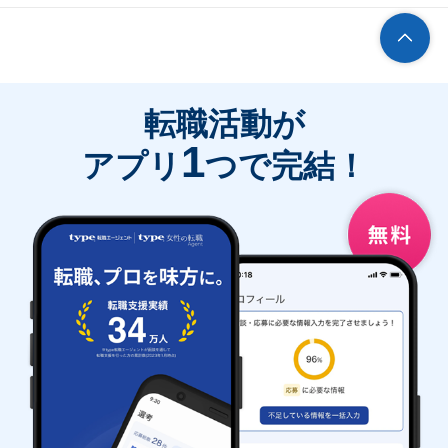
転職活動が
1
アプリ
つで完結！