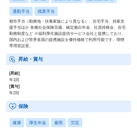
通勤手当
残業手当
都市手当（勤務地・扶養家族により異なる）、住宅手当、持家支
援手当ほか 各種社会保険完備、確定拠出年金、社員持株会、在宅
勤務制度など ※福利厚生施設提供サービス会社と提携しており、
国内および世界各国の提携施設を優待価格で利用可能です。喫煙
専用室設置。
昇給・賞与
[昇給]
年1回
[賞与]
年2回
保険
健康
厚生年金
雇用
労災