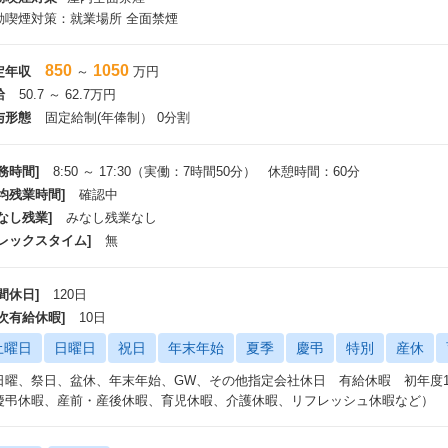
動喫煙対策：就業場所 全面禁煙
850
1050
定年収
～
万円
給
50.7 ～ 62.7万円
与形態
固定給制(年俸制） 0分割
務時間]
8:50 ～ 17:30（実働：7時間50分） 休憩時間：60分
平均残業時間]
確認中
なし残業]
みなし残業なし
フレックスタイム]
無
間休日]
120日
年次有給休暇]
10日
土曜日
日曜日
祝日
年末年始
夏季
慶弔
特別
産休
日曜、祭日、盆休、年末年始、GW、その他指定会社休日 有給休暇 初年度1
慶弔休暇、産前・産後休暇、育児休暇、介護休暇、リフレッシュ休暇など）