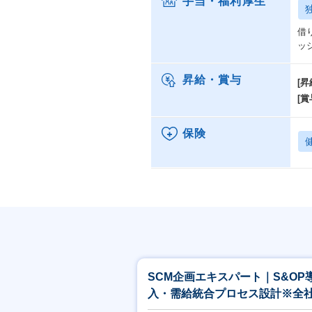
手当・福利厚生
借
ッ
昇給・賞与
[昇
[賞
保険
SCM企画エキスパート｜S&OP
入・需給統合プロセス設計※全
断で意思決定基盤を構築