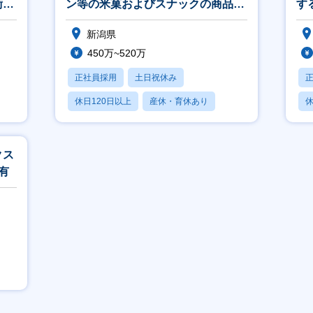
術を
ン等の米菓およびスナックの商品企
す
画・設計・開発
新潟県
450万~520万
正社員採用
土日祝休み
休日120日以上
産休・育休あり
休
月残業20時間以内
月
クス
有