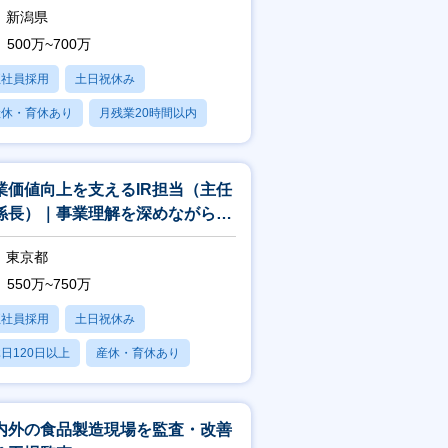
新潟県
500万~700万
正社員採用
土日祝休み
産休・育休あり
月残業20時間以内
賞与あり
業価値向上を支えるIR担当（主任
係長）｜事業理解を深めながら専
性を高められる環境
東京都
550万~750万
正社員採用
土日祝休み
日120日以上
産休・育休あり
残業20時間以内
内外の食品製造現場を監査・改善