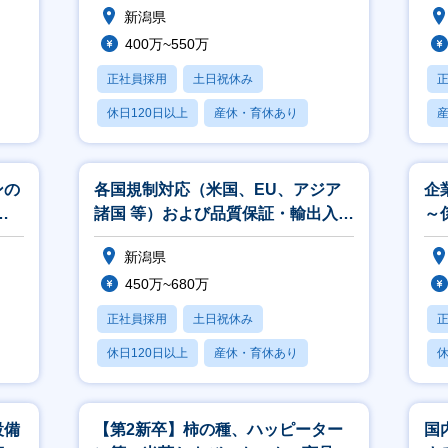
新潟県
400万~550万
正社員採用
土日祝休み
休日120日以上
産休・育休あり
月残業20時間以内
ンの
各国規制対応（米国、EU、アジア
企
般
諸国 等）および品質保証・輸出入対
～
応
門
新潟県
450万~680万
正社員採用
土日祝休み
休日120日以上
産休・育休あり
休
月残業20時間以内
月
設備
【第2新卒】柿の種、ハッピーター
国