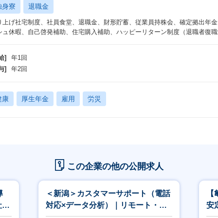
独身寮
退職金
り上げ社宅制度、社員食堂、退職金、財形貯蓄、従業員持株会、確定拠出年金
シュ休暇、自己啓発補助、住宅購入補助、ハッピーリターン制度（退職者復職制
給]
年1回
与]
年2回
健康
厚生年金
雇用
労災
この企業の他の公開求人
導
＜新潟＞カスタマーサポート（電話
【
社横
対応×データ分析）｜リモート・フ
安
ルフレックス
職