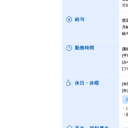
受
給与
想
月
給
勤務時間
[勤
[
[み
[
休日・休暇
[年
[
・
（