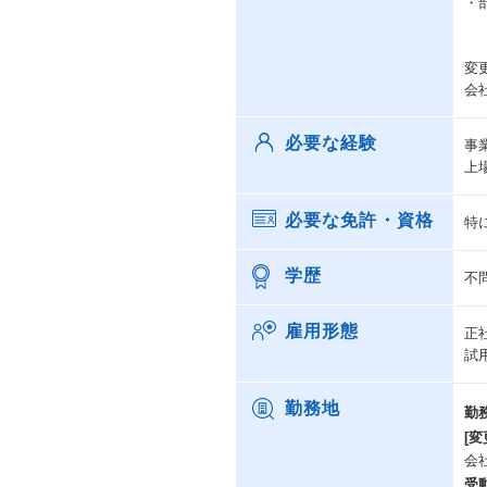
・
変
会
必要な経験
事
上
必要な免許・資格
特
学歴
不
雇用形態
正
試
勤務地
勤
[変
会
受