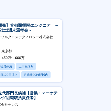
開発】首都圏/開発エンジニア ～
/22(土)週末選考会～
ーソルクロステクノロジー株式会社
東京都
450万~1000万
正社員採用
土日祝休み
日120日以上
月残業20時間以内
賞与あり
世代部門長候補【営業・マーケテ
ング組織統括責任者】
式会社セレス