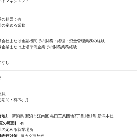
部下マネジメント
更の範囲：有
社の定める業務
業会社または金融機関での財務・経理・資金管理業務の経験
場企業または上場準備企業での財務業務経験
になし
問
社員
用期間：有/3ヶ月
務地1
新潟県 新潟市江南区 亀田工業団地3丁目1番1号 新潟本社
更の範囲]
有
社の定める就業場所
動喫煙対策
屋内全面禁煙