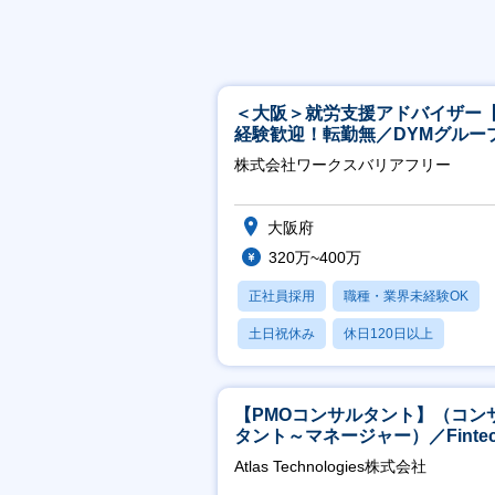
＜大阪＞就労支援アドバイザー
経験歓迎！転勤無／DYMグルー
ホスピタリティ高い方歓迎／土
株式会社ワークスバリアフリー
祝】
大阪府
320万~400万
正社員採用
職種・業界未経験OK
土日祝休み
休日120日以上
産休・育休あり
【PMOコンサルタント】（コン
タント～マネージャー）／Fintec
領域／設立5年弱で上場
Atlas Technologies株式会社