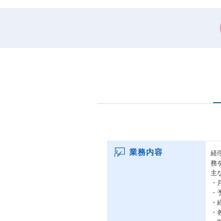
業務内容
経
務
主
・
・
・
・