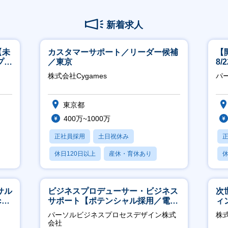
新着求人
【未
カスタマーサポート／リーダー候補
【
プ／
／東京
8
日
株式会社Cygames
パ
東京都
400万~1000万
正社員採用
土日祝休み
休日120日以上
産休・育休あり
休
月残業20時間以内
サル
ビジネスプロデューサー・ビジネス
次
h
サポート【ポテンシャル採用／電
ィ
力・ガス等の民間向けプロジェクト
パーソルビジネスプロセスデザイン株式
株
推進】
会社