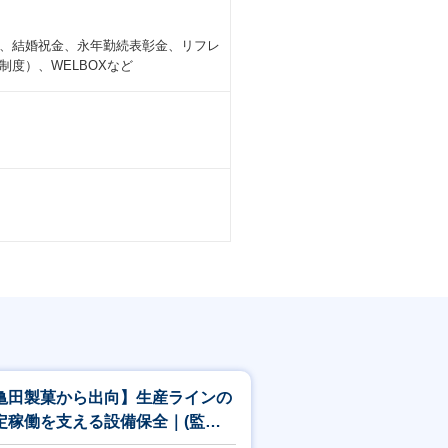
、結婚祝金、永年勤続表彰金、リフレ
度）、WELBOXなど
亀田製菓から出向】生産ラインの
定稼働を支える設備保全｜(監督
クラス)