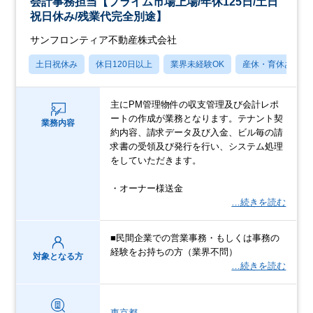
会計事務担当【プライム市場上場/年休125日/土日
祝日休み/残業代完全別途】
サンフロンティア不動産株式会社
土日祝休み
休日120日以上
業界未経験OK
産休・育休あり
主にPM管理物件の収支管理及び会計レポ
ートの作成が業務となります。テナント契
業務内容
約内容、請求データ及び入金、ビル毎の請
求書の受領及び発行を行い、システム処理
をしていただきます。
・オーナー様送金
…続きを読む
■民間企業での営業事務・もしくは事務の
経験をお持ちの方（業界不問）
対象となる方
…続きを読む
東京都