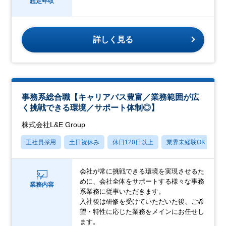
想定年収
詳しく見る
事務系総合職【キャリアパス豊富／業務範囲が広
く挑戦できる環境／サポート体制◎】
株式会社L&E Group
正社員採用
土日祝休み
休日120日以上
業界未経験OK
産
会社が常に挑戦できる環境を実現させるた
めに、会社全体をサポートする様々な事務
業務内容
系業務に従事いただきます。
入社後は研修を受けていただいた後、ご希
望・特性に応じた業務をメインにお任せし
ます。