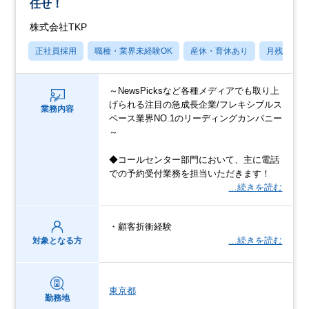
任せ！
株式会社TKP
正社員採用
職種・業界未経験OK
産休・育休あり
月残業20
～NewsPicksなど各種メディアでも取り上
げられる注目の急成長企業/フレキシブルス
業務内容
ペース業界NO.1のリーディングカンパニー
～
◆コールセンター部門において、主に電話
での予約受付業務を担当いただきます！
…続きを読む
・顧客折衝経験
…続きを読む
対象となる方
東京都
勤務地