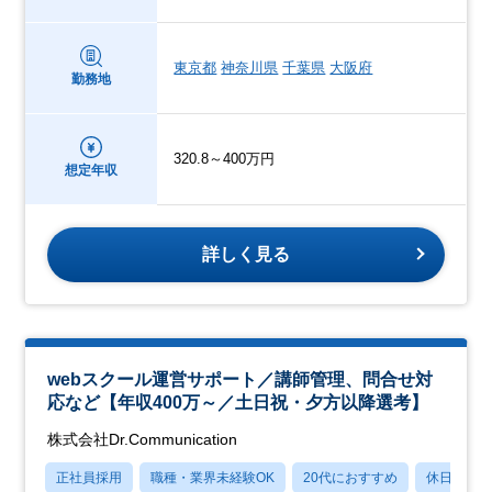
東京都
神奈川県
千葉県
大阪府
勤務地
320.8～400万円
想定年収
詳しく見る
webスクール運営サポート／講師管理、問合せ対
応など【年収400万～／土日祝・夕方以降選考】
株式会社Dr.Communication
正社員採用
職種・業界未経験OK
20代におすすめ
休日120