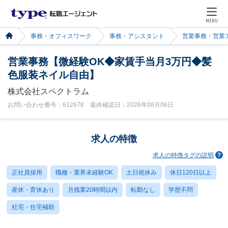
MENU
事務・オフィスワーク
事務・アシスタント
営業事務・営業
営業事務【微経験OK◆家賃手当月3万円◆髪
色服装ネイル自由】
株式会社スペクトラム
お問い合わせ番号：612678 最終確認日：2026年08月06日
求人の特徴
求人の特徴タグの説明
正社員採用
職種・業界未経験OK
土日祝休み
休日120日以上
産休・育休あり
月残業20時間以内
転勤なし
学歴不問
社宅・住宅補助