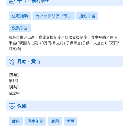
手当・福利厚生
住宅補助
カフェテリアプラン
通勤手当
残業手当
服装自由／出産・育児支援制度／研修支援制度／食事補助／住宅
手当(2駅圏内に限り3万円/月支給) 子供手当(子供一人当たり2万円/
月支給)
昇給・賞与
[昇給]
年1回
[賞与]
確認中
保険
健康
厚生年金
雇用
労災