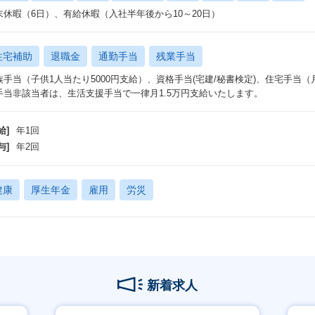
末休暇（6日）、有給休暇（入社半年後から10～20日）
住宅補助
退職金
通勤手当
残業手当
族手当（子供1人当たり5000円支給）、資格手当(宅建/秘書検定)、住宅手当
手当非該当者は、生活支援手当で一律月1.5万円支給いたします。
給]
年1回
与]
年2回
健康
厚生年金
雇用
労災
新着求人