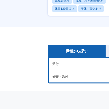
正社員採用
職種・業界未経験OK
休日120日以上
産休・育休あり
月残業20時間以内
職種から探す
受付
秘書・受付