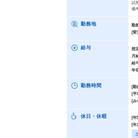
試
備
勤務地
勤
[変
給与
想
月
給
年
勤務時間
[勤
[
[み
休日・休暇
[年
[