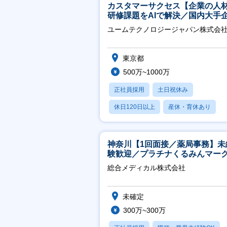
カスタマーサクセス【企業の人
研修課題をAIで解決／国内大手
約3万社導入／フレックス可】
ユームテクノロジージャパン株式会
東京都
500万~1000万
正社員採用
土日祝休み
休日120日以上
産休・育休あり
転勤なし
神奈川【1回面接／薬局事務】未
験歓迎／プラチナくるみんマー
得／月平均残業13h／年休126日
総合メディカル株式会社
未確定
300万~300万