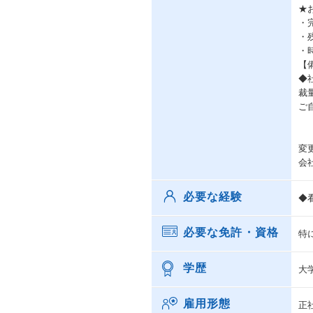
★
・
・
・
【
◆
裁
ご
変
会
必要な経験
◆
必要な免許・資格
特
学歴
大
雇用形態
正