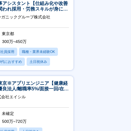
事アシスタント【仕組み化や改善
関われ採用・労務スキルが身につ
環境／年商120億円超の事業会
ーガニックグループ株式会社
】
東京都
300万~450万
正社員採用
職種・業界未経験OK
0代におすすめ
土日祝休み
日120日以上
東京※アプリエンジニア【健康経
優良法人/離職率5%/面接一回/在宅
/完休2日/上流案件多数】
式会社エイシル
未確定
500万~720万