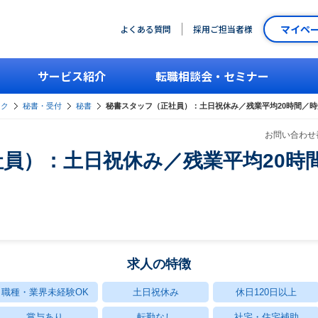
マイペ
よくある質問
採用ご担当者様
サービス紹介
転職相談会・セミナー
ーク
秘書・受付
秘書
秘書スタッフ（正社員）：土日祝休み／残業平均20時間／
お問い合わせ番
員）：土日祝休み／残業平均20時
求人の特徴
職種・業界未経験OK
土日祝休み
休日120日以上
賞与あり
転勤なし
社宅・住宅補助