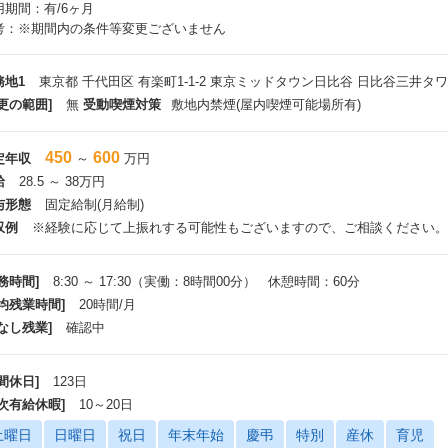
用期間：有/6ヶ月
考：※期間内の条件等変更ございません
務地1
東京都 千代田区 有楽町1-1-2 東京ミッドタウン日比谷 日比谷三井タワ
更の範囲]
無
受動喫煙対策
敷地内禁煙(屋内喫煙可能場所有)
450
600
定年収
～
万円
給
28.5 ～ 38万円
与形態
固定給制(月給制)
収例
※経験に応じて上振れする可能性もございますので、ご相談ください。
務時間]
8:30 ～ 17:30（実働：8時間00分） 休憩時間：60分
平均残業時間]
20時間/月
なし残業]
確認中
間休日]
123日
年次有給休暇]
10～20日
土曜日
日曜日
祝日
年末年始
慶弔
特別
産休
育児