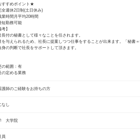
おすすめポイント★
完全週休2日制(土日休み)
残業時間月平均20時間
時短勤務可能
備考】
社長付の秘書として様々なことを任されます。
量を与えられるため、社長に提案しつつ仕事をすることが出来ます。「秘書＝
自身の判断で社長をサポートして頂きます。
更の範囲：有
社の定める業務
看護師のご経験をお持ちの方
になし
学 大学院
社員